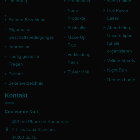
Lieferung
Promotions
Neon Leiten
Neue
Holi Pulver
Produkte
Leiten
Sichere Bezahlung
Bestseller
Abend Fluo,
Allgemeine
Unsere tipps
Geschäftsbedingungen
Make-Up
für sie
Fluo
Impressum
organisieren
Verkleidung
Häufig gestellte
Vollmondparty
Neon
Fragen
Night Run
Pulver Holi
Partner
Rennen bunte
Seitenverzeichnis
Kontakt
Couleur de Nuit
433 rue Phare de Roquerols
Z.I. les Eaux Blanches
34200 SETE