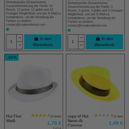
Einheitsgröße (Erwachsene)
Einheitsgröße (Erwachsene)
Zusammensetzung der Partie: 12
Zusammensetzung der Partie: 3
Rosen, 12 grüne, 12 gelbe und 12
Rosen, 3 grüne, 3 gelbe und 3 Orangen
Orangen Möglichkeit, uns per E-Mail zu
Möglichkeit, uns per E-Mail zu
(115 noten)
kontaktieren, um die Verteilung der
kontaktieren, um die Verteilung der
Farben zu ändern:
Farben zu ändern:
contact@couleurdenuit.com
contact@couleurdenuit.com
In den
In den
Warenkorb
Warenkorb
-30%
Hut Fluo
copy of Hut
Weiß
Neon-Al
1,76 €
1,49 €
Capone
2,52 €