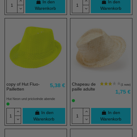
In den
In den
Warenkorb
Warenkorb
copy of Hut Fluo-
Chapeau de
5,38 €
Pailletten
paille adulte
1,75 €
Hut Neon und prickelnde abende
In den
In den
Warenkorb
Warenkorb