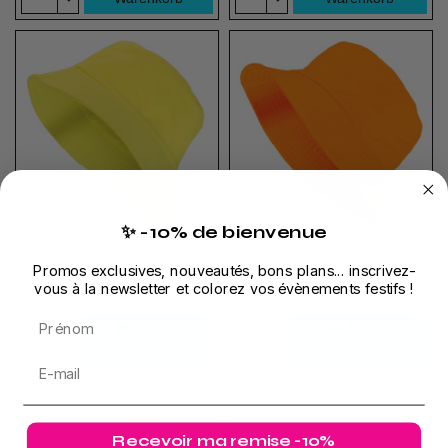
✨ -10% de bienvenue
Chapeau jaune fluo
copy of Chapeau
4,37 €
4,37 €
jaune fluo
Promos exclusives, nouveautés, bons plans... inscrivez-
vous à la newsletter et colorez vos évènements festifs !
Prénom
In den
In den
Warenkorb
Warenkorb
Recevoir ma remise -10%