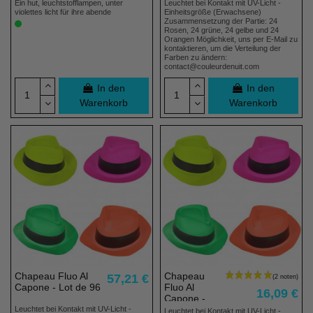
96 Stück
Ein hut, leuchtstofflampen, unter
Leuchtet bei Kontakt mit UV-Licht -
violettes licht für ihre abende
Einheitsgröße (Erwachsene)
Zusammensetzung der Partie: 24
Rosen, 24 grüne, 24 gelbe und 24
Orangen Möglichkeit, uns per E-Mail zu
kontaktieren, um die Verteilung der
Farben zu ändern:
contact@couleurdenuit.com
In den
In den
Warenkorb
Warenkorb
Artikelbündel
Artikelbündel
Chapeau Fluo Al
Chapeau
57,21 €
Capone - Lot de 96
Fluo Al
16,09 €
Capone -
Lot de 96
Leuchtet bei Kontakt mit UV-Licht -
Leuchtet bei Kontakt mit UV-Licht -