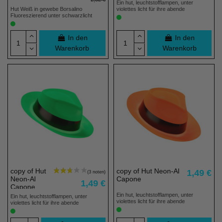
Ein hut, leuchtstofflampen, unter
Hut Weiß in gewebe Borsalino
violettes licht für ihre abende
Fluoreszierend unter schwarzlicht
In den
In den
Warenkorb
Warenkorb
copy of Hut
copy of Hut Neon-Al
1,49 €
Neon-Al
Capone
1,49 €
Capone
Ein hut, leuchtstofflampen, unter
Ein hut, leuchtstofflampen, unter
violettes licht für ihre abende
violettes licht für ihre abende