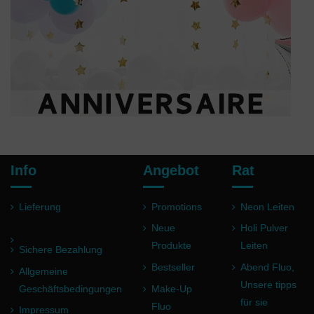
Info
Angebot
Rat
Lieferung
Promotions
Neon Leiten
Neue
Holi Pulver
Produkte
Leiten
Sichere Bezahlung
Bestseller
Abend Fluo,
Allgemeine
Unsere tipps
Geschäftsbedingungen
Make-Up
für sie
Fluo
Impressum