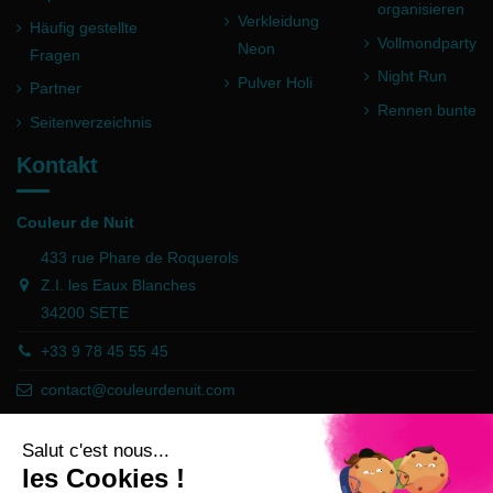
organisieren
Verkleidung
Häufig gestellte
Vollmondparty
Neon
Fragen
Night Run
Pulver Holi
Partner
Rennen bunte
(2 noten)
Seitenverzeichnis
Kontakt
Couleur de Nuit
433 rue Phare de Roquerols
Z.I. les Eaux Blanches
34200 SETE
+33 9 78 45 55 45
contact@couleurdenuit.com
Händler zugelassen von Gesellschaft für Garantierte Bewertungen,
Klicken Sie hier
.