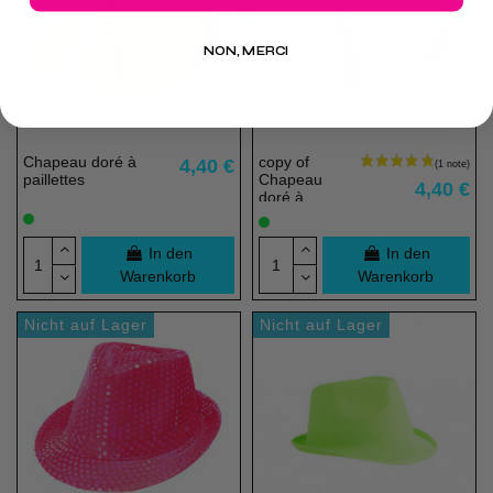
NON, MERCI
Chapeau doré à
copy of
4,40 €
paillettes
Chapeau
4,40 €
doré à
paillettes
In den
In den
(1 note)
Warenkorb
Warenkorb
Nicht auf Lager
Nicht auf Lager