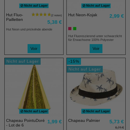
Nicht auf Lager
Nicht auf Lager
Hut Fluo-
Hut Neon-Kojak
2,99 €
Pailletten
5,38 €
Hut Neon und prickelnde abende
Hut Fluoreszierend unter schwarzlicht
für Erwachsene 100% Polyester
Voir
Voir
Nicht auf Lager
-15%
Nicht auf Lager
Nicht auf Lager
Nicht auf Lager
Chapeau PointuDoré
Chapeau Palmier
1,99 €
5,73 €
- Lot de 6
6,74 €