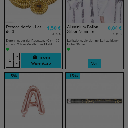
Rosace dorée - Lot
Aluminium Ballon
4,50 €
0,84 €
de 3
Silber Nummer
8,99 €
0,99 €
Durchmesser der Rosetten: 40 cm, 32
Luftballons, die sich mit Luft aufblasen
cm und 23 cm Metallischer Effekt
Höhe: 35 cm
In den
Warenkorb
Voir
-15%
-15%