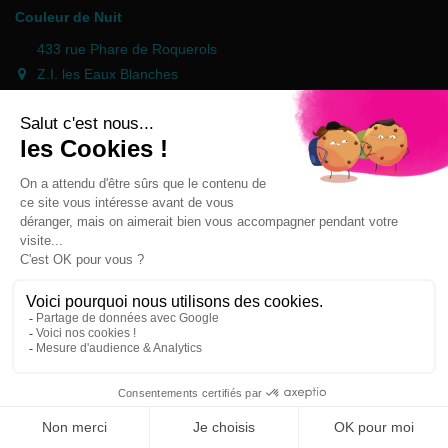
Couleur de Nuit
433 rue Phare de Roquerols
Z.I. les Eaux Blanches
34200 SETE
+33 9 78 45 55 45
contact@couleurdenuit.com
Händler zugelassen von Gesellschaft für Garantierte Bewertungen,
Klicken Sie hier
.
Follow us
Newsletter