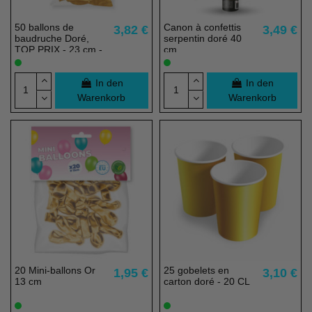
50 ballons de
Canon à confettis
3,82 €
3,49 €
baudruche Doré,
serpentin doré 40
TOP PRIX - 23 cm -
cm
100% éco
responsable
In den
In den
Warenkorb
Warenkorb
20 Mini-ballons Or
25 gobelets en
1,95 €
3,10 €
13 cm
carton doré - 20 CL