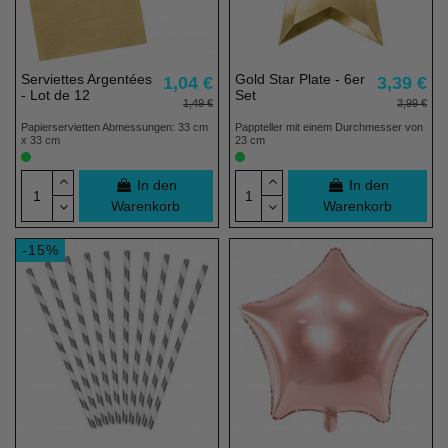
Serviettes Argentées
Gold Star Plate - 6er
1,04 €
3,39 €
- Lot de 12
Set
1,49 €
3,99 €
Papierservietten Abmessungen: 33 cm
Pappteller mit einem Durchmesser von
x 33 cm
23 cm
In den
In den
Warenkorb
Warenkorb
-15%