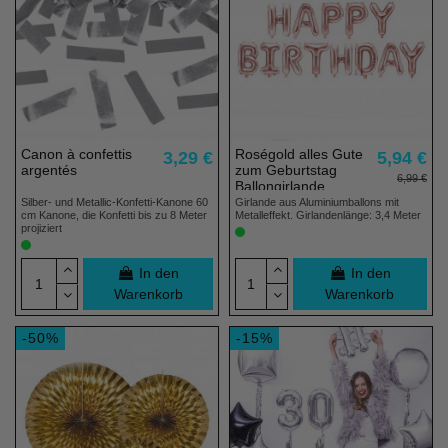
Canon à confettis
Roségold alles Gute
3,29 €
5,94 €
argentés
zum Geburtstag
6,99 €
Ballongirlande
Silber- und Metallic-Konfetti-Kanone 60
Girlande aus Aluminiumballons mit
cm Kanone, die Konfetti bis zu 8 Meter
Metalleffekt. Girlandenlänge: 3,4 Meter
projiziert
In den
In den
Warenkorb
Warenkorb
-50%
-15%