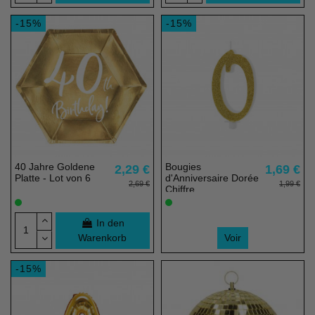
-15%
-15%
(2 noten)
40 Jahre Goldene
Bougies
2,29 €
1,69 €
Platte - Lot von 6
d'Anniversaire Dorée
2,69 €
1,99 €
Chiffre
In den
Warenkorb
Voir
-15%