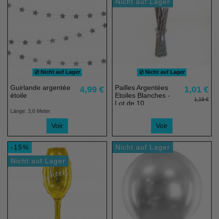
Nicht auf Lager
Nicht auf Lager
Nicht auf Lager
Guirlande argentée
Pailles Argentées
4,99 €
1,01 €
étoile
Etoiles Blanches -
1,19 €
Lot de 10
Länge: 3,6 Meter
Voir
Voir
-15%
Nicht auf Lager
Nicht auf Lager