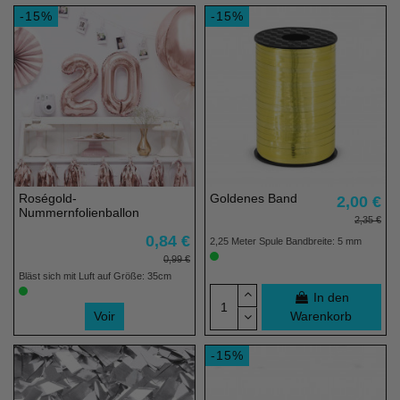
-15%
-15%
Roségold-
Goldenes Band
2,00 €
Nummernfolienballon
2,35 €
0,84 €
2,25 Meter Spule Bandbreite: 5 mm
0,99 €
Bläst sich mit Luft auf Größe: 35cm
In den
Voir
Warenkorb
-15%