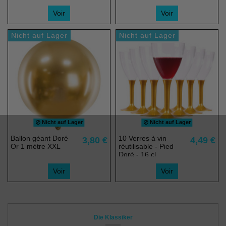
Voir
Voir
Nicht auf Lager
Nicht auf Lager
Nicht auf Lager
Nicht auf Lager
Ballon géant Doré
10 Verres à vin
3,80 €
4,49 €
Or 1 mètre XXL
réutilisable - Pied
Doré - 16 cl
Voir
Voir
Die Klassiker