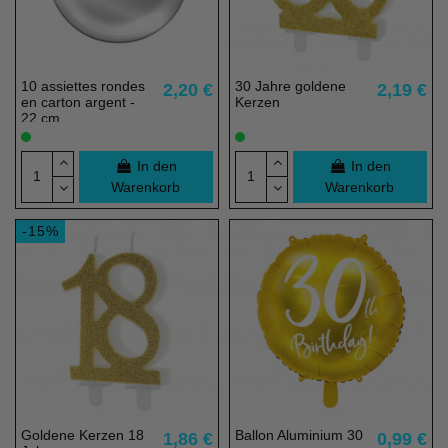
10 assiettes rondes
30 Jahre goldene
2,20 €
2,19 €
en carton argent -
Kerzen
22 cm
In den
In den
Warenkorb
Warenkorb
-15%
Goldene Kerzen 18
Ballon Aluminium 30
1,86 €
0,99 €