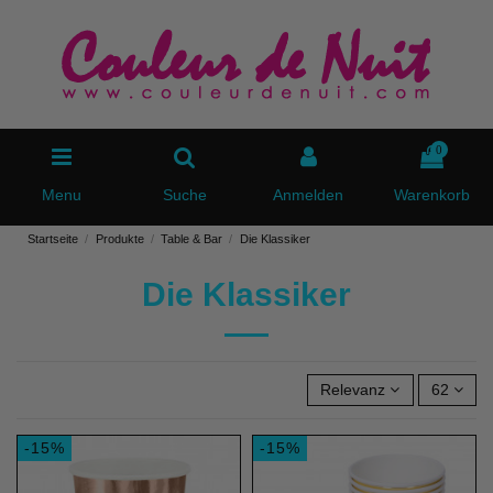
0
Menu
Suche
Anmelden
Warenkorb
Startseite
Produkte
Table & Bar
Die Klassiker
Die Klassiker
Relevanz
62
-15%
-15%