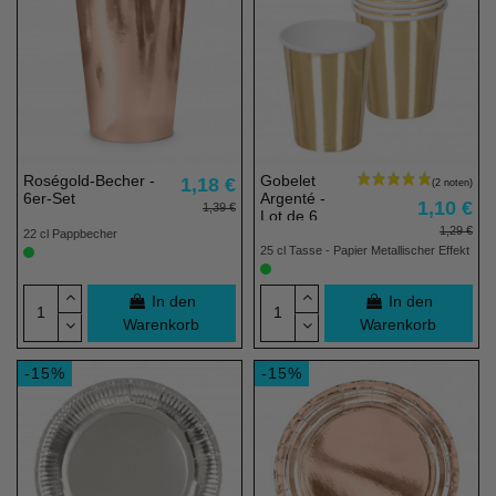
Roségold-Becher -
Gobelet
1,18 €
6er-Set
Argenté -
1,10 €
1,39 €
Lot de 6
1,29 €
22 cl Pappbecher
25 cl Tasse - Papier Metallischer Effekt
In den
In den
Warenkorb
Warenkorb
-15%
-15%