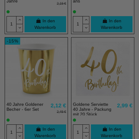
Jahre
ans
2,19 €
In den
In den
Warenkorb
Warenkorb
-15%
40 Jahre Goldener
Goldene Serviette
2,12 €
2,99 €
Becher - 6er Set
40 Jahre - Packung
2,49 €
mit 20 Stück
In den
In den
Warenkorb
Warenkorb