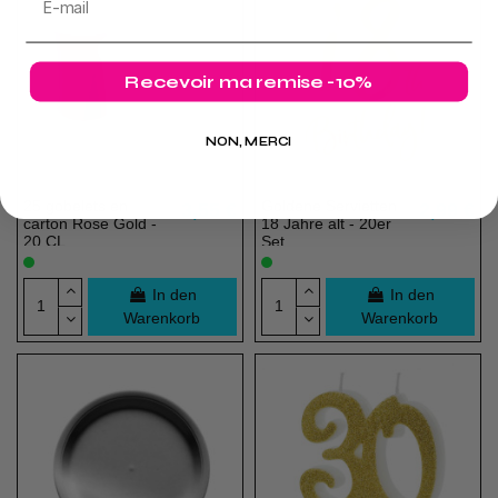
Recevoir ma remise -10%
NON, MERCI
25 gobelets en
Goldene Servietten
3,55 €
2,99 €
carton Rose Gold -
18 Jahre alt - 20er
20 CL
Set
In den
In den
Warenkorb
Warenkorb