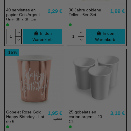
40 serviettes en
30 Jahre goldene
2,29 €
1,99 €
papier Gris Argent
Teller - 6er-Set
Unie 38 x 38 cm
In den
In den
Warenkorb
Warenkorb
-15%
Gobelet Rose Gold
25 gobelets en
1,95 €
3,10 €
Happy Birthday - Lot
carton argent - 20
2,29 €
de 6
CL