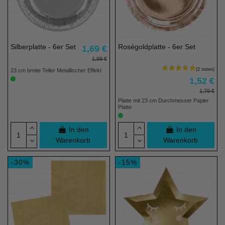
Silberplatte - 6er Set
Roségoldplatte - 6er Set
1,69 €
1,99 €
23 cm breite Teller Metallischer Effekt
1,52 €
1,79 €
Platte mit 23 cm Durchmesser Papier
Platte
In den
In den
Warenkorb
Warenkorb
-30%
-15%