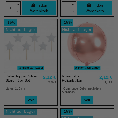
In den
In den
Warenkorb
Warenkorb
-15%
-15%
Nicht auf Lager
Nicht auf Lager
Nicht auf Lager
Nicht auf Lager
Cake Topper Silver
Roségold-
2,12 €
2,12 €
Stars - 6er-Set
Folienballon
2,49 €
2,49 €
Länge: 11,5 cm
40 cm runder Ballon nach dem
Aufblasen
Voir
Voir
Nicht auf Lager
-15%