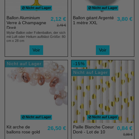
Nicht auf Lager
Nicht auf Lager
Ballon Aluminium
Ballon géant Argenté
2,12 €
3,80 €
Verre à Champagne
1 mètre XXL
2,49 €
Doré
Mylar-Ballon oder Folienballon, der sich
mit Luft oder Helium aufbläst Größe: 80
cm x 28 cm
Voir
Voir
Nicht auf Lager
-15%
Nicht auf Lager
Nicht auf Lager
Nicht auf Lager
Kit arche de
Paille Blanche Coeur
26,50 €
0,84 €
ballons rose gold
Doré - Lot de 10
0,99 €