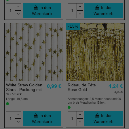
In den
In den
Warenkorb
Warenkorb
-15%
White Straw Golden
Rideau de Fête
0,99 €
4,24 €
Stars - Packung mit
Rose Gold
4,99 €
10 Stück
Länge: 19,5 cm
Abmessungen: 2,5 Meter hoch und 90
cm breit Metallischer Effekt
In den
In den
Warenkorb
Warenkorb