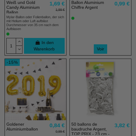
Weiß und Gold
Ballon Aluminium
1,69 €
0,99 €
Candy Aluminium
Chiffre Argent
1,99 €
Ballon
Mylar-Ballon oder Folienballon, der sich
mit Helium oder Luft aufbläst
Durchmesser von 35 cm nach dem
Aufblasen
In den
Warenkorb
Voir
-15%
Goldener
50 ballons de
0,84 €
3,82 €
Aluminiumballon
baudruche Argent,
0,99 €
TOP PRIX - 23 cm -