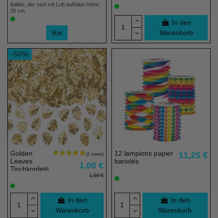
100% éco
Ballon, der sich mit Luft aufbläst Höhe:
35 cm
responsable
In den
Voir
Warenkorb
-50%
Golden
12 lampions papier
11,25 €
Leaves
bariolés
1,00 €
Tischkonfetti
1,99 €
In den
In den
Warenkorb
Warenkorb