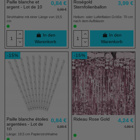
Paille blanche et
Roségold
0,84 €
3,99 €
argent - Lot de 10
Sternfolienballon
0,99 €
Strohhalme mit einer Länge von 19,5
Helium- oder Luftinflation Größe: 70 cm
cm
nach dem Aufblasen
In den
In den
Warenkorb
Warenkorb
-15%
-15%
Paille blanche étoiles
Rideau Rose Gold
0,84 €
4,24 €
argentées - Lot de
0,99 €
4,99 €
10
Länge: 19,5 cm Papierstrohhalme