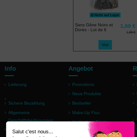
Nicht auf Lager
Sans Gêne Noirs et
1,69 €
Dorés - Lot de 6
1,99 €
Voir
Info
Angebot
R
Lieferung
Promotions
Neue Produkte
Sichere Bezahlung
Bestseller
Allgemeine
Make-Up Fluo
Geschäftsbedingungen
Verkleidung Neon
Impressum
Pulver Holi