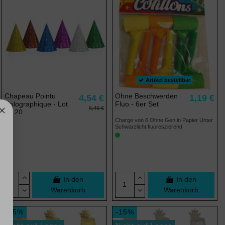
Artikel bestellbar
Chapeau Pointu
Ohne Beschwerden
4,54 €
1,19 €
Holographique - Lot
Fluo - 6er Set
6,49 €
de 20
Charge von 6 Ohne Gen in Papier Unter
Schwarzlicht fluoreszierend
In den
In den
Warenkorb
Warenkorb
-15%
-15%