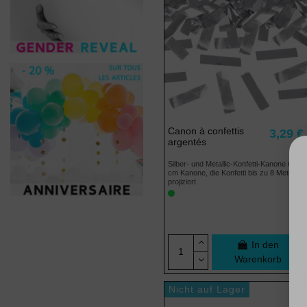
Canon à confettis
3,29 €
argentés
Silber- und Metallic-Konfetti-Kanone 60
cm Kanone, die Konfetti bis zu 8 Meter
projiziert
In den
Warenkorb
Nicht auf Lager