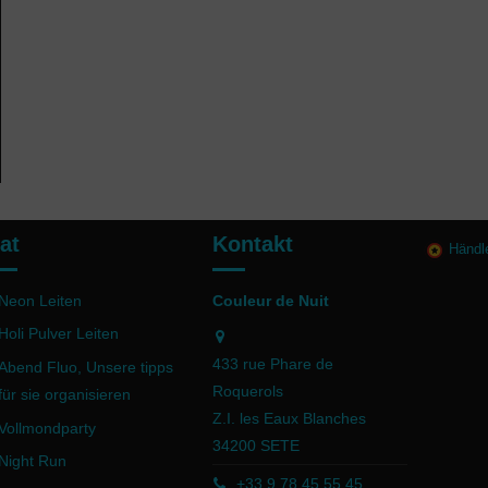
at
Kontakt
Händl
Neon Leiten
Couleur de Nuit
Holi Pulver Leiten
433 rue Phare de
Abend Fluo, Unsere tipps
Roquerols
für sie organisieren
Z.I. les Eaux Blanches
Vollmondparty
34200 SETE
Night Run
+33 9 78 45 55 45