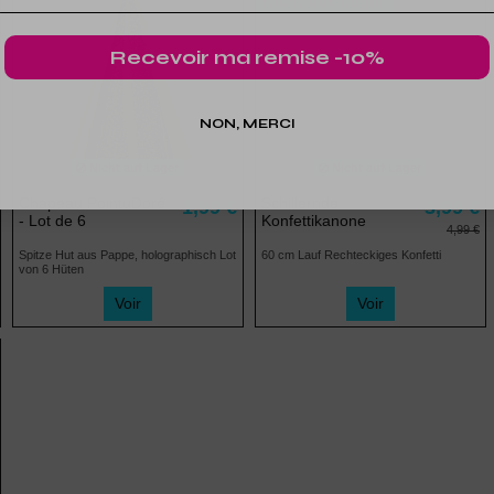
Nicht auf Lager
Recevoir ma remise -10%
NON, MERCI
Nicht auf Lager
Nicht auf Lager
Chapeau PointuDoré
Schillernde
1,99 €
3,99 €
- Lot de 6
Konfettikanone
4,99 €
Spitze Hut aus Pappe, holographisch Lot
60 cm Lauf Rechteckiges Konfetti
von 6 Hüten
Voir
Voir