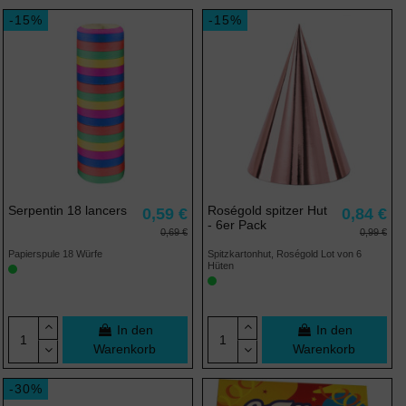
-15%
-15%
Serpentin 18 lancers
Roségold spitzer Hut
0,59 €
0,84 €
- 6er Pack
0,69 €
0,99 €
Papierspule 18 Würfe
Spitzkartonhut, Roségold Lot von 6
Hüten
In den
In den
Warenkorb
Warenkorb
-30%