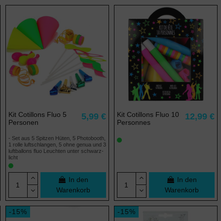
Kit Cotillons Fluo 5
Kit Cotillons Fluo 10
5,99 €
12,99 €
Personen
Personnes
- Set aus 5 Spitzen Hüten, 5 Photobooth,
1 rolle luftschlangen, 5 ohne genua und 3
luftballons fluo Leuchten unter schwarz-
licht
In den
In den
Warenkorb
Warenkorb
-15%
-15%