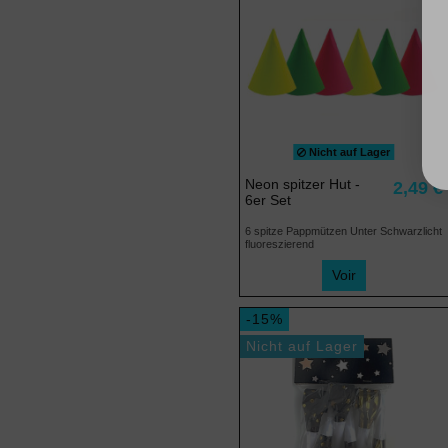
Nicht auf Lager
Neon spitzer Hut -
2,49 €
6er Set
6 spitze Pappmützen Unter Schwarzlicht
fluoreszierend
Voir
-15%
Nicht auf Lager