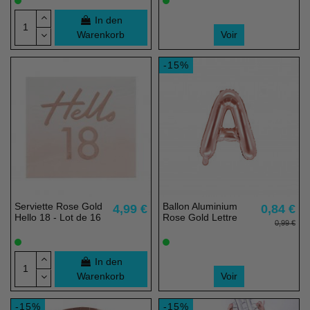
In den
Warenkorb
Voir
-15%
Serviette Rose Gold
Ballon Aluminium
4,99 €
0,84 €
Hello 18 - Lot de 16
Rose Gold Lettre
0,99 €
In den
Warenkorb
Voir
-15%
-15%