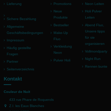
Lieferung
Promotions
Neon Leiten
Neue
Holi Pulver
Produkte
Leiten
Sichere Bezahlung
Bestseller
Abend Fluo,
Allgemeine
Unsere tipps
Geschäftsbedingungen
Make-Up
für sie
Fluo
Impressum
organisieren
Verkleidung
Häufig gestellte
Vollmondparty
Neon
Fragen
Night Run
Pulver Holi
Partner
Rennen bunte
Seitenverzeichnis
Kontakt
Couleur de Nuit
433 rue Phare de Roquerols
Z.I. les Eaux Blanches