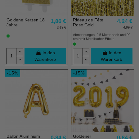
Goldene Kerzen 18
Rideau de Fête
1,86 €
4,24 €
Jahre
Rose Gold
2,19 €
4,99 €
Abmessungen: 2,5 Meter hoch und 90
cm breit Metallischer Effekt
In den
In den
Warenkorb
Warenkorb
-15%
-15%
Ballon Aluminium
Goldener
0,84 €
0,84 €