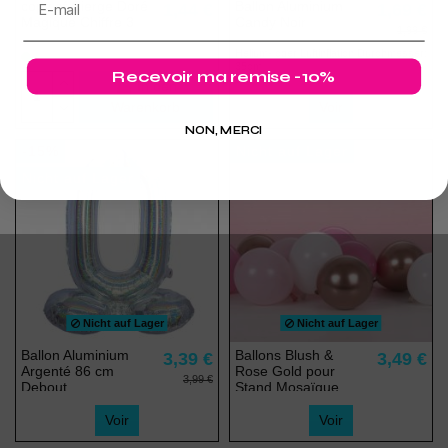
copy of Cierge Doré
Ballon Aluminium
1,44 €
1,69 €
Magique Chiffre 3
Candy Noir
1,99 €
Helium- oder Luftinflation Durchmesser:
35cm
Recevoir ma remise -10%
In den
Warenkorb
Voir
NON, MERCI
-15%
Nicht auf Lager
Nicht auf Lager
Nicht auf Lager
Nicht auf Lager
Ballon Aluminium
Ballons Blush &
3,39 €
3,49 €
Argenté 86 cm
Rose Gold pour
3,99 €
Debout
Stand Mosaïque
Voir
Voir