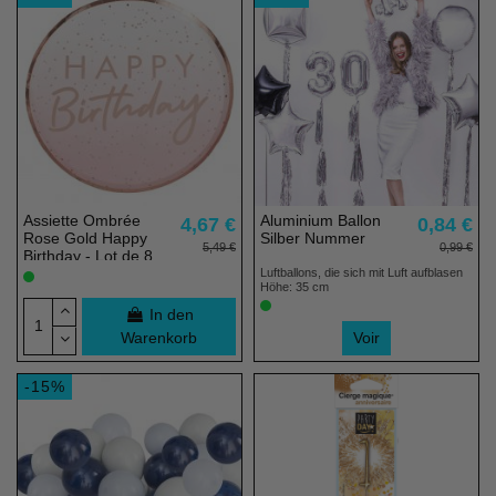
Assiette Ombrée
Aluminium Ballon
4,67 €
0,84 €
Rose Gold Happy
Silber Nummer
5,49 €
0,99 €
Birthday - Lot de 8
Luftballons, die sich mit Luft aufblasen
Höhe: 35 cm
In den
Warenkorb
Voir
-15%