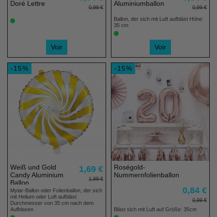
Doré Lettre
Aluminiumballon
0,99 €
0,99 €
Ballon, der sich mit Luft aufbläst Höhe:
35 cm
Voir
Voir
-15%
-15%
Weiß und Gold
Roségold-
1,69 €
Candy Aluminium
Nummernfolienballon
1,99 €
Ballon
0,84 €
Mylar-Ballon oder Folienballon, der sich
mit Helium oder Luft aufbläst
0,99 €
Durchmesser von 35 cm nach dem
Aufblasen
Bläst sich mit Luft auf Größe: 35cm