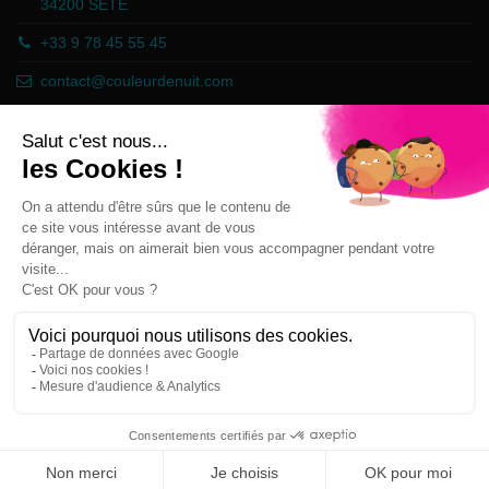
34200 SETE
+33 9 78 45 55 45
contact@couleurdenuit.com
Händler zugelassen von Gesellschaft für Garantierte Bewertungen,
Klicken Sie hier
.
Follow us
Newsletter
Sie können Ihr Einverständnis jederzeit
widerrufen. Unsere Kontaktinformationen finden
Sie u. a. in der Datenschutzerklärung.