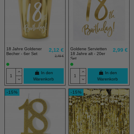
18 Jahre Goldener
Goldene Servietten
2,12 €
2,99 €
Becher - 6er Set
18 Jahre alt - 20er
2,49 €
Set
In den
In den
Warenkorb
Warenkorb
-15%
-15%