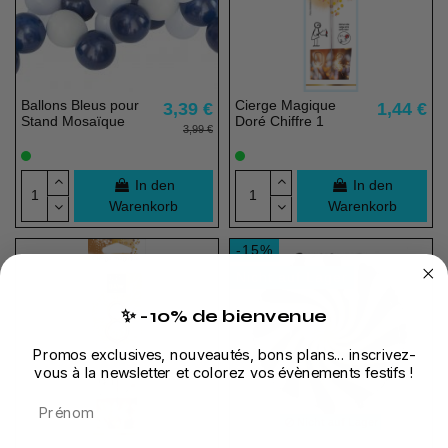
Ballons Bleus pour
Cierge Magique
3,39 €
1,44 €
Stand Mosaïque
Doré Chiffre 1
3,99 €
In den
In den
Warenkorb
Warenkorb
-15%
Nicht auf Lager
✨ -10% de bienvenue
Promos exclusives, nouveautés, bons plans... inscrivez-
vous à la newsletter et colorez vos évènements festifs !
Prénom
Nicht auf Lager