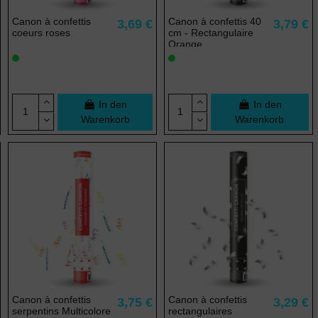
Canon à confettis
Canon à confettis 40
3,69 €
3,79 €
coeurs roses
cm - Rectangulaire
Orange
In den
In den
Warenkorb
Warenkorb
Canon à confettis
Canon à confettis
3,75 €
3,29 €
serpentins Multicolore
rectangulaires