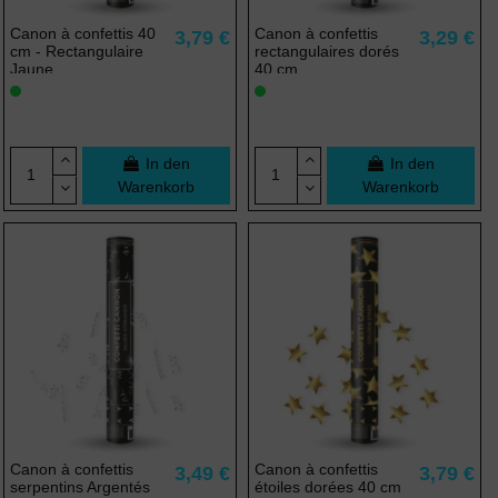
Canon à confettis 40
Canon à confettis
3,79 €
3,29 €
cm - Rectangulaire
rectangulaires dorés
Jaune
40 cm
In den
In den
Warenkorb
Warenkorb
Canon à confettis
Canon à confettis
3,49 €
3,79 €
serpentins Argentés
étoiles dorées 40 cm