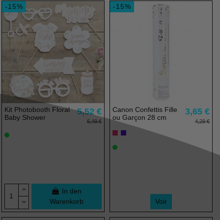
-15%
-15%
Kit Photobooth Floral
Canon Confettis Fille
5,52 €
3,65 €
Baby Shower
ou Garçon 28 cm
6,49 €
4,29 €
In den
Warenkorb
Voir