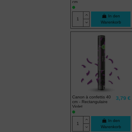
cm
In den
Warenkorb
Canon à confettis 40
3,79 €
cm - Rectangulaire
Violet
In den
Warenkorb