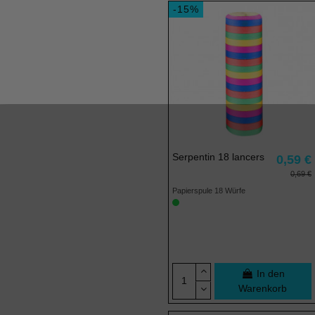
-15%
Serpentin 18 lancers
0,59 €
0,69 €
Papierspule 18 Würfe
In den
Warenkorb