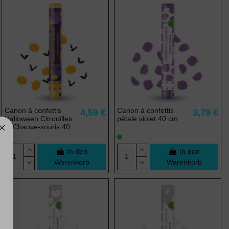
Canon à confettis
Canon à confettis
4,59 €
3,79 €
Halloween Citrouilles
pétale violet 40 cm
et Chauve-souris 40
cm
In den
In den
Warenkorb
Warenkorb