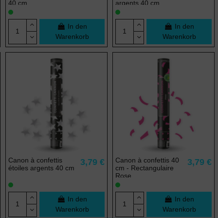
40 cm
argents 40 cm
In den
In den
Warenkorb
Warenkorb
Canon à confettis
Canon à confettis 40
3,79 €
3,79 €
étoiles argents 40 cm
cm - Rectangulaire
Rose
In den
In den
Warenkorb
Warenkorb