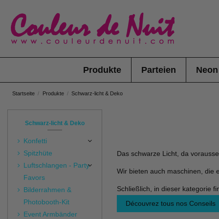
Produkte
Parteien
Neon
Startseite
Produkte
Schwarz-licht & Deko
Schwarz-licht & Deko
Konfetti
Spitzhüte
Das schwarze Licht, da vorausset
Luftschlangen - Party
Wir bieten auch maschinen, die ef
Favors
Schließlich, in dieser kategorie f
Bilderrahmen &
Photobooth-Kit
Découvrez tous nos Conseils
Event Armbänder