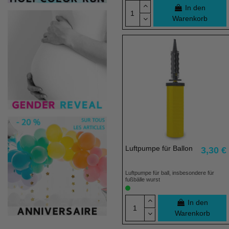
In den
Warenkorb
Luftpumpe für Ballon
3,30 €
Luftpumpe für ball, insbesondere für
fußbälle wurst
In den
Warenkorb