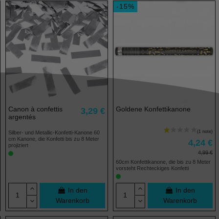
-15%
Canon à confettis
Goldene Konfettikanone
3,29 €
argentés
Silber- und Metallic-Konfetti-Kanone 60
cm Kanone, die Konfetti bis zu 8 Meter
4,24 €
projiziert
4,99 €
60cm Konfettikanone, die bis zu 8 Meter
vorsteht Rechteckiges Konfetti
In den
In den
Warenkorb
Warenkorb