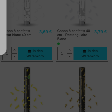
Canon à confettis
Canon à confettis 40
3,69 €
3,79 €
coeur blanc 40 cm
cm - Rectangulaire
Blanc
In den
In den
Warenkorb
Warenkorb