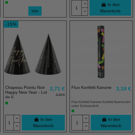
In den
Voir
Warenkorb
-15%
Chapeau Pointu Noir
Fluo Konfetti Kanone
2,71 €
3,19 €
Happy New Year - Lot
3,19 €
de 6
Fluo Konfetti Kanone Konfetti fluoresziert
unter Schwarzlicht
In den
In den
Warenkorb
Warenkorb