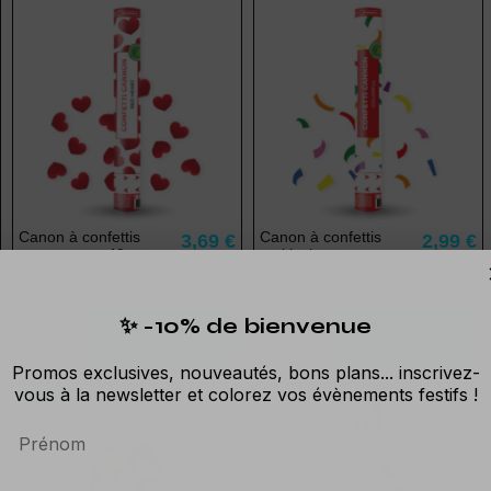
Canon à confettis
Canon à confettis
3,69 €
2,99 €
coeur rouge 40 cm
multicolore
rectangulaires 40 cm
✨ -10% de bienvenue
In den
In den
Warenkorb
Warenkorb
Promos exclusives, nouveautés, bons plans... inscrivez-
vous à la newsletter et colorez vos évènements festifs !
-15%
Prénom