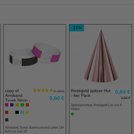
-15%
copy of
Roségold spitzer Hut
0,84 €
Armband
- 6er Pack
0,60 €
0,99 €
Tyvek Neon -
Lot von 10
Spitzkartonhut, Roségold Lot von 6
Hüten
Armband Tyvek fluoreszierend unter UV-
licht Lot von 10