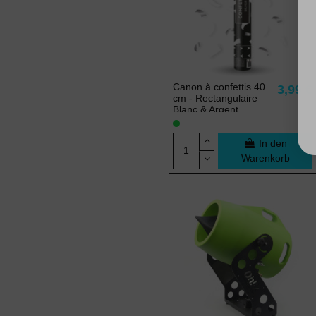
Canon à confettis 40
3,99 €
cm - Rectangulaire
Blanc & Argent
In den
Warenkorb