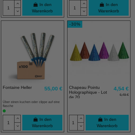
In den
In den
Warenkorb
Warenkorb
Artikelbündel
-30%
Fontaine Heller
Chapeau Pointu
55,00 €
4,54 €
Holographique - Lot
6,49 €
de 20
(4 noten)
Über einen kuchen oder clippe auf eine
flasche
In den
In den
Warenkorb
Warenkorb