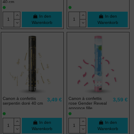
40 cm
In den
In den
Warenkorb
Warenkorb
Canon à confettis
Canon à confettis
3,49 €
3,59 €
serpentin doré 40 cm
rose Gender Reveal
annonce fille
In den
In den
Warenkorb
Warenkorb