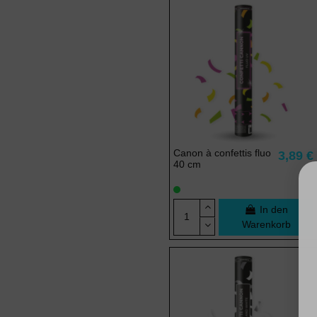
Canon à confettis fluo
3,89 €
40 cm
In den
Warenkorb