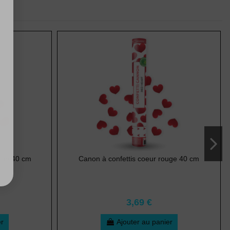
ouge 40 cm
Canon à confettis coeur rouge 40 cm
3,69 €
er
Ajouter au panier