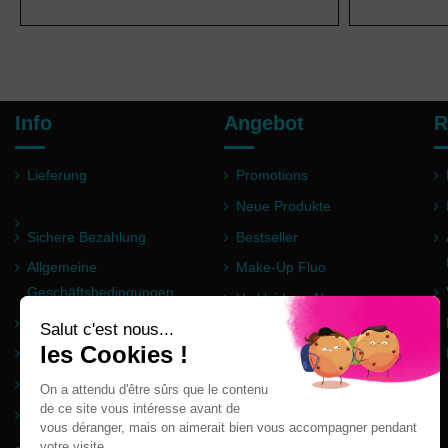
Info
Angebot
R
Lieferung
Promotions
Neue Produkte
Sichere Bezahlung
Bestseller
Allgemeine
Make-Up Fluo
Geschäftsbedingungen
Verkleidung Neon
Impressum
Pulver Holi
Häufig gestellte Fragen
Partner
Seitenverzeichnis