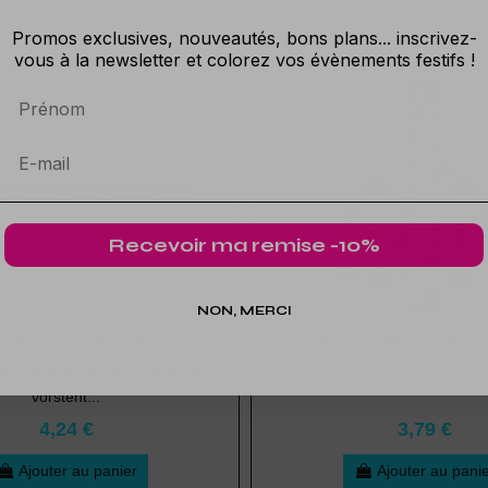
Promos exclusives, nouveautés, bons plans... inscrivez-
vous à la newsletter et colorez vos évènements festifs !
Prénom
Recevoir ma remise -10%
NON, MERCI
ldene Konfettikanone
Canon à confettis pétale r
ttikanone, die bis zu 8 Meter
vorsteht...
4,24 €
3,79 €
Ajouter au panier
Ajouter au pani