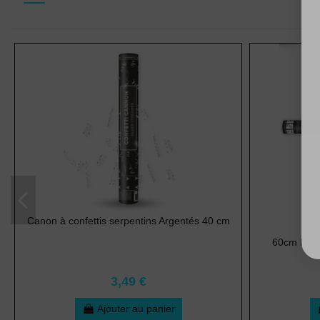
Canon à confettis serpentins Argentés 40 cm
Go
60cm Konfe
3,49 €
Ajouter au panier