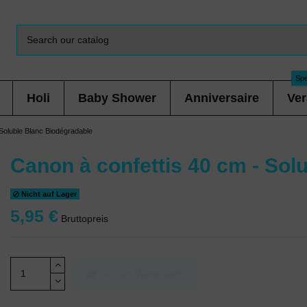
Spe
Holi
Baby Shower
Anniversaire
Ver
 Soluble Blanc Biodégradable
Canon à confettis 40 cm - Sol
Nicht auf Lager
5,95 €
Bruttopreis
In den Warenkorb