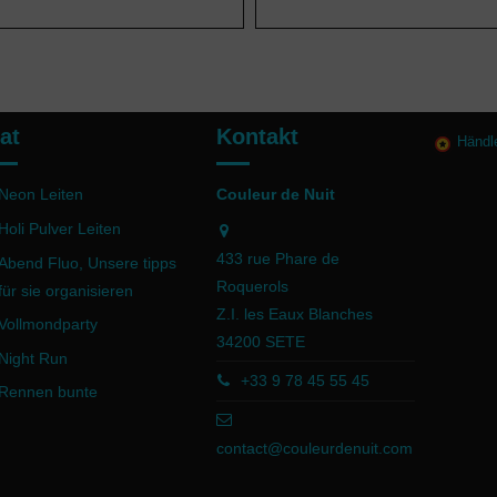
at
Kontakt
Händl
Neon Leiten
Couleur de Nuit
Holi Pulver Leiten
433 rue Phare de
Abend Fluo, Unsere tipps
Roquerols
für sie organisieren
Z.I. les Eaux Blanches
Vollmondparty
34200 SETE
Night Run
+33 9 78 45 55 45
Rennen bunte
contact@couleurdenuit.com