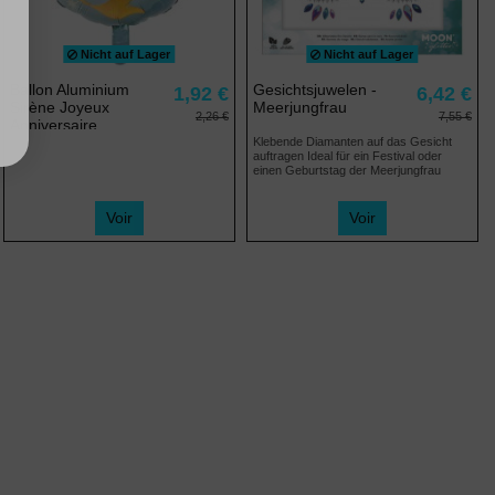
Nicht auf Lager
Nicht auf Lager
Ballon Aluminium
Gesichtsjuwelen -
1,92 €
6,42 €
Sirène Joyeux
Meerjungfrau
2,26 €
7,55 €
Anniversaire
Klebende Diamanten auf das Gesicht
auftragen Ideal für ein Festival oder
einen Geburtstag der Meerjungfrau
Voir
Voir
(1 note)