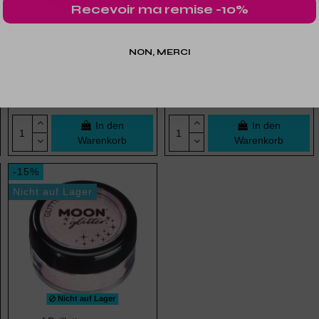
Recevoir ma remise -10%
NON, MERCI
copy of Paillettes
Kit d'arche de ballon
5,91 €
29,20 €
Pastels
queue de sirène
6,95 €
In den
In den
Warenkorb
Warenkorb
-15%
Nicht auf Lager
Nicht auf Lager