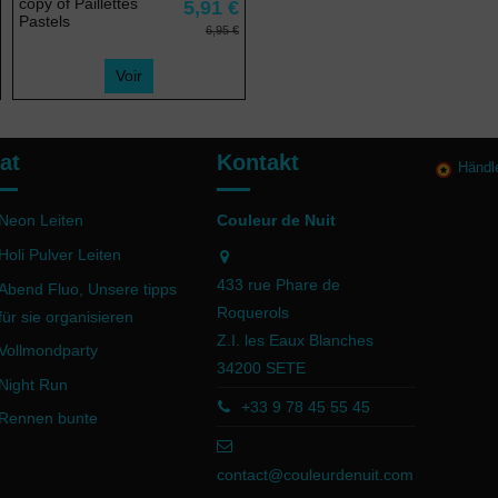
copy of Paillettes
5,91 €
Pastels
6,95 €
Voir
at
Kontakt
Händl
Neon Leiten
Couleur de Nuit
Holi Pulver Leiten
433 rue Phare de
Abend Fluo, Unsere tipps
Roquerols
für sie organisieren
Z.I. les Eaux Blanches
Vollmondparty
34200 SETE
Night Run
+33 9 78 45 55 45
Rennen bunte
contact@couleurdenuit.com