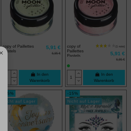
copy of Paillettes
copy of
5,91 €
Pastels
Paillettes
5,91 €
6,95 €
Pastels
6,95 €
In den
In den
Warenkorb
Warenkorb
-15%
-15%
Nicht auf Lager
Nicht auf Lager