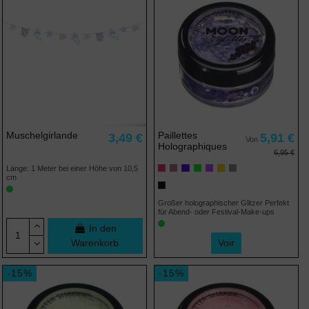
Muschelgirlande
Paillettes
3,49 €
5,91 €
Von
Holographiques
6,95 €
Länge: 1 Meter bei einer Höhe von 10,5
cm
Großer holographischer Glitzer Perfekt
für Abend- oder Festival-Make-ups
In den
Warenkorb
Voir
-15%
-15%