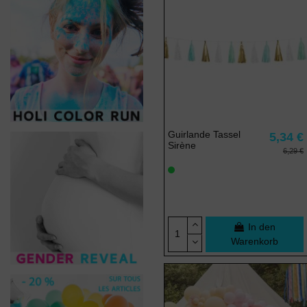
Guirlande Tassel
5,34 €
Sirène
6,29 €
In den
Warenkorb