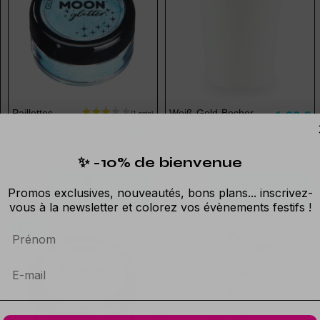
Paillettes
Weiß-Gold-Becher -
1,92 €
Pastels
6er-Set
5,91 €
2,40 €
6,95 €
26 cl Pappbecher
✨ -10% de bienvenue
In den
In den
Promos exclusives, nouveautés, bons plans... inscrivez-
Warenkorb
Warenkorb
vous à la newsletter et colorez vos évènements festifs !
-15%
Prénom