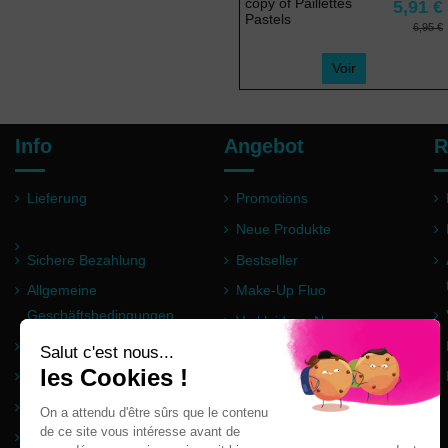
copy of Paillettes
5,91 €
Pastels
6,95 €
Voir
Info
Angebot
R
Lieferung
Promotions
Neue Produkte
Sichere Bezahlung
Bestseller
Allgemeine
Make-Up Fluo
Geschäftsbedingungen
Verkleidung Neon
Impressum
Pulver Holi
Häufig gestellte Fragen
Partner
Seitenverzeichnis