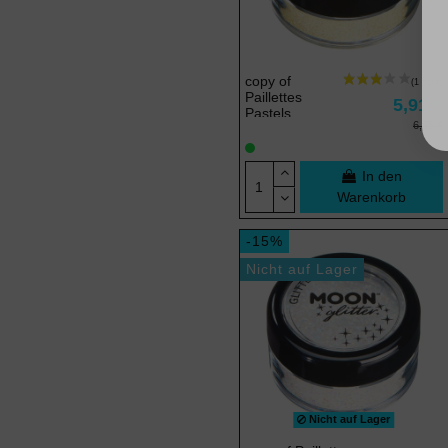
copy of
Paillettes
5,91 €
Pastels
6,95 €
In den
Warenkorb
-15%
Nicht auf Lager
Nicht auf Lager