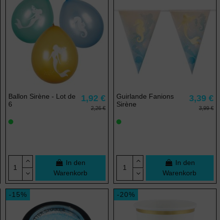
Ballon Sirène - Lot de
Guirlande Fanions
1,92 €
3,39 €
6
Sirène
2,26 €
3,99 €
In den
In den
Warenkorb
Warenkorb
-15%
-20%