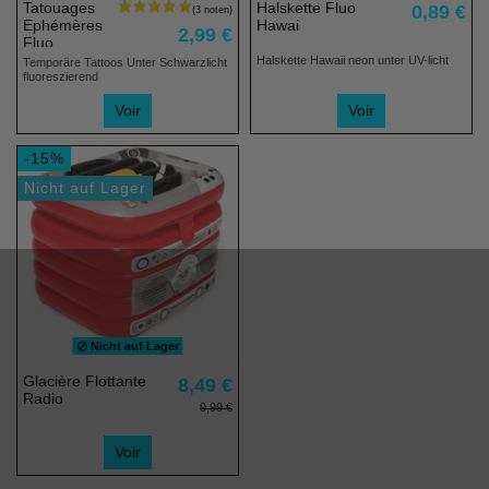
Tatouages
Halskette Fluo
0,89 €
Ephémères
Hawai
2,99 €
Fluo
Halskette Hawaii neon unter UV-licht
Temporäre Tattoos Unter Schwarzlicht
fluoreszierend
Voir
Voir
-15%
(1 note)
Nicht auf Lager
Nicht auf Lager
Glacière Flottante
8,49 €
Radio
9,99 €
Voir