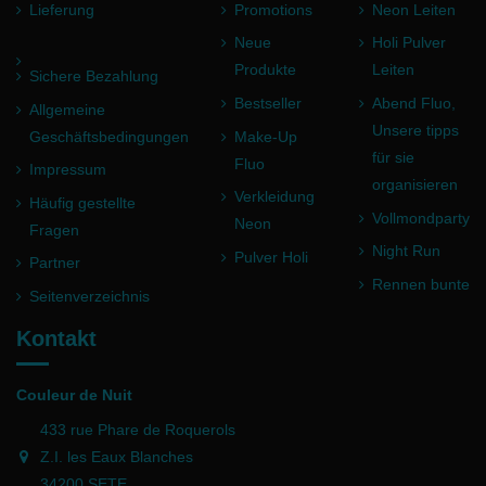
Lieferung
Promotions
Neon Leiten
Neue
Holi Pulver
Produkte
Leiten
Sichere Bezahlung
Bestseller
Abend Fluo,
Allgemeine
Unsere tipps
Geschäftsbedingungen
Make-Up
für sie
Fluo
Impressum
organisieren
Verkleidung
Häufig gestellte
Vollmondparty
Neon
Fragen
Night Run
Pulver Holi
Partner
Rennen bunte
Seitenverzeichnis
Kontakt
(3 noten)
Couleur de Nuit
433 rue Phare de Roquerols
Z.I. les Eaux Blanches
34200 SETE