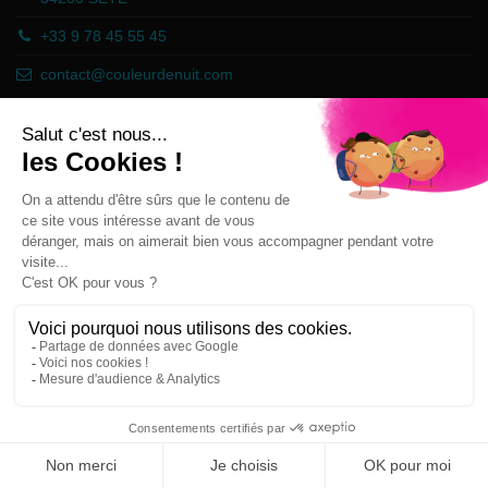
+33 9 78 45 55 45
contact@couleurdenuit.com
Händler zugelassen von Gesellschaft für Garantierte Bewertungen,
Klicken Sie hier
.
Follow us
Newsletter
Sie können Ihr Einverständnis jederzeit
widerrufen. Unsere Kontaktinformationen finden
Sie u. a. in der Datenschutzerklärung.