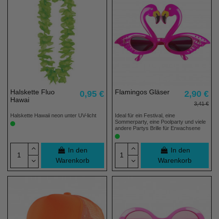
Halskette Fluo
Flamingos Gläser
0,95 €
2,90 €
Hawai
3,41 €
Halskette Hawaii neon unter UV-licht
Ideal für ein Festival, eine
Sommerparty, eine Poolparty und viele
andere Partys Brille für Erwachsene
In den
In den
Warenkorb
Warenkorb