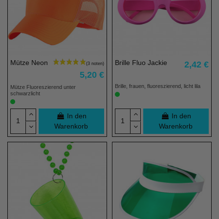
Mütze Neon
Brille Fluo Jackie
2,42 €
5,20 €
Brille, frauen, fluoreszierend, licht lila
Mütze Fluoreszierend unter
schwarzlicht
In den
In den
Warenkorb
Warenkorb