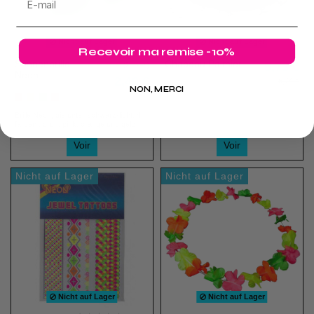
Nicht auf Lager
Nicht auf Lager
Recevoir ma remise -10%
Sonnenbrille
Chapeau Palmier
5,73 €
Neon
2,49 €
6,74 €
NON, MERCI
Brille Neon, die unter schwarz-licht. 4
farben : grün, pink, orange und gelb
Voir
Voir
Nicht auf Lager
Nicht auf Lager
Nicht auf Lager
Nicht auf Lager