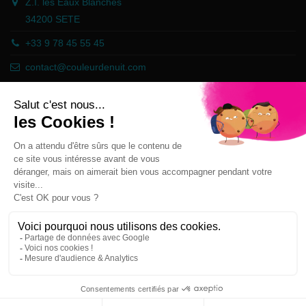
Z.I. les Eaux Blanches
34200 SETE
+33 9 78 45 55 45
contact@couleurdenuit.com
Händler zugelassen von Gesellschaft für Garantierte Bewertungen,
Klicken Sie hier
.
Follow us
Newsletter
Sie können Ihr Einverständnis jederzeit
widerrufen. Unsere Kontaktinformationen finden
Sie u. a. in der Datenschutzerklärung.