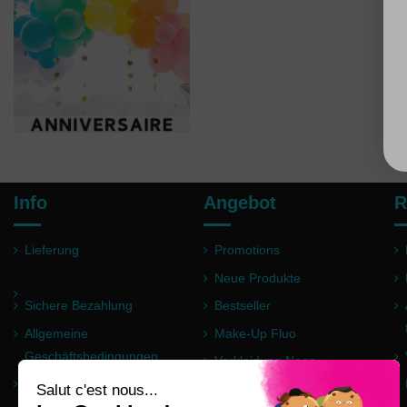
Info
Angebot
R
Lieferung
Promotions
Neue Produkte
Sichere Bezahlung
Bestseller
Allgemeine
Make-Up Fluo
Geschäftsbedingungen
Verkleidung Neon
Impressum
Pulver Holi