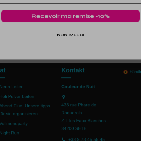
Recevoir ma remise -10%
NON, MERCI
at
Kontakt
Händl
Neon Leiten
Couleur de Nuit
Holi Pulver Leiten
433 rue Phare de
Abend Fluo, Unsere tipps
Roquerols
für sie organisieren
Z.I. les Eaux Blanches
Vollmondparty
34200 SETE
Night Run
+33 9 78 45 55 45