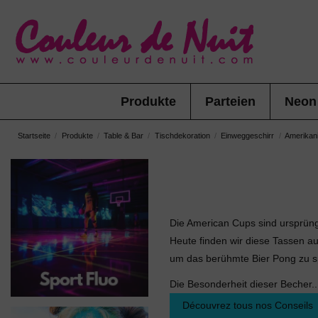
Produkte
Parteien
Neon
Startseite
Produkte
Table & Bar
Tischdekoration
Einweggeschirr
Amerikan
Die American Cups sind ursprüng
Heute finden wir diese Tassen a
um das berühmte Bier Pong zu s
Die Besonderheit dieser Becher
..
Découvrez tous nos Conseils