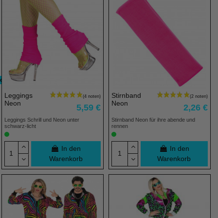
ich
Leggings
Stirnband
Neon
Neon
5,59 €
2,26 €
Leggings Schrill und Neon unter
Stirnband Neon für ihre abende und
schwarz-licht
rennen
In den
In den
Warenkorb
Warenkorb