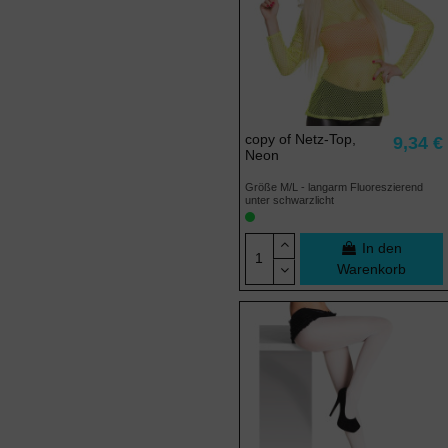
copy of Netz-Top,
9,34 €
Neon
Größe M/L - langarm Fluoreszierend
unter schwarzlicht
In den
Warenkorb