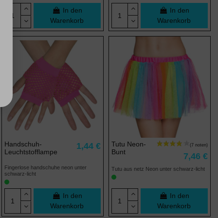
In den
In den
Warenkorb
Warenkorb
(2 noten)
Handschuh-
Tutu Neon-
1,44 €
Leuchtstofflampe
Bunt
7,46 €
Fingerlose handschuhe neon unter
Tutu aus netz Neon unter schwarz-licht
schwarz-licht
In den
In den
Warenkorb
Warenkorb