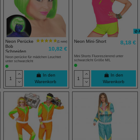
A
Neon Perücke
Neon Mini-Short
8,18 €
Bob
10,82 €
(2 noten)
Schneiden
Mini Shorts Fluoreszierend unter
Neon perücke für mädchen Leuchtet
schwarzlicht Größe M/L
unter schwarzlicht
In den
In den
Warenkorb
Warenkorb