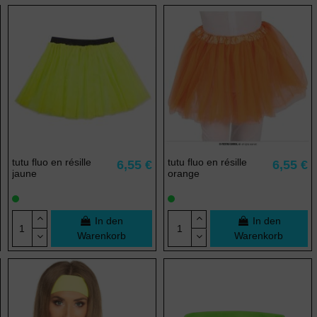
(5 noten)
tutu fluo en résille
tutu fluo en résille
6,55 €
6,55 €
jaune
orange
In den
In den
Warenkorb
Warenkorb