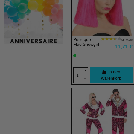
Perruque
Fluo Showgirl
11,71 €
In den
Warenkorb