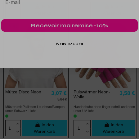
In den
In den
Warenkorb
Warenkorb
Recevoir ma remise -10%
-20%
NON, MERCI
Mütze Disco Neon
Pulswärmer Neon-
3,07 €
3,58 €
Wolle
3,84 €
Mützen mit Pailletten Leuchtstofflampen
Handschuhe ohne finger schrill und neon
unter Schwarz-Licht
unter UV-licht
In den
In den
Warenkorb
Warenkorb