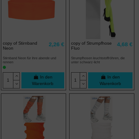
copy of Stirnband
copy of Strumpfhose
2,26 €
4,68 €
Neon
Fluo
Stirnband Neon für ihre abende und
Strumpfhosen leuchtstoffröhren, die
rennen
unter schwarz-licht
In den
In den
Warenkorb
Warenkorb
(14 noten)