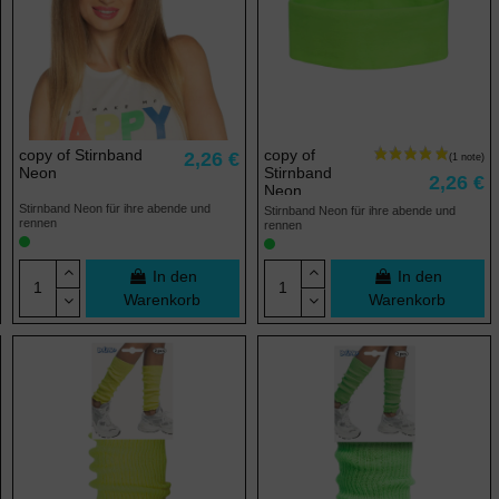
copy of Stirnband
copy of
2,26 €
Neon
Stirnband
2,26 €
Neon
Stirnband Neon für ihre abende und
Stirnband Neon für ihre abende und
rennen
rennen
In den
In den
Warenkorb
Warenkorb
(11 noten)