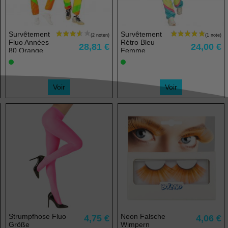
Survêtement
Survêtement
Fluo Années
Rétro Bleu
28,81 €
24,00 €
80 Orange
Femme
Voir
Voir
(2 noten)
Strumpfhose Fluo
Neon Falsche
4,75 €
4,06 €
Größe
Wimpern