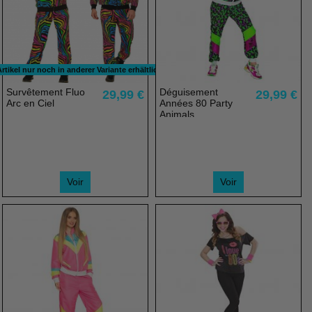
rtikel nur noch in anderer Variante erhältlich
Survêtement Fluo
Déguisement
29,99 €
29,99 €
Arc en Ciel
Années 80 Party
Animals
Voir
Voir