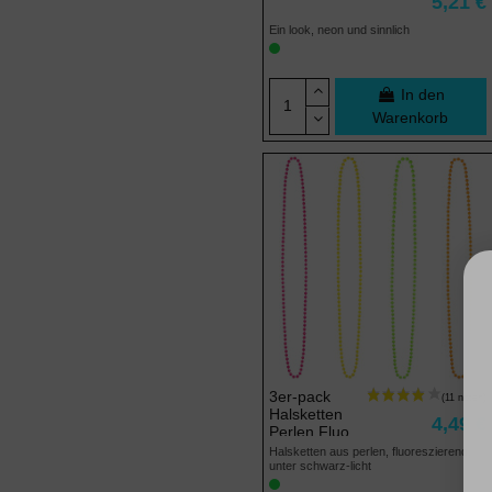
5,21 €
Ein look, neon und sinnlich
In den
Warenkorb
3er-pack
Halsketten
4,49 €
Perlen Fluo
Halsketten aus perlen, fluoreszierend,
unter schwarz-licht