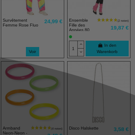
Survêtement
Ensemble
24,99 €
Femme Rose Fluo
Fille des
19,87 €
Années 80
In den
Voir
Warenkorb
(1 note)
Armband
Disco Halskette
3,58 €
Neon-Neon -