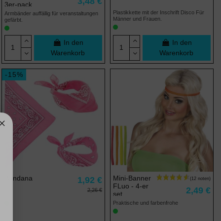
3,48 €
3er-pack
Plastikkette mit der Inschrift Disco Für
Armbänder auffällig für veranstaltungen
Männer und Frauen.
gefärbt.
In den
In den
Warenkorb
Warenkorb
-15%
Bandana
Mini-Banner
1,92 €
FLuo - 4-er
2,49 €
2,26 €
set
Praktische und farbenfrohe