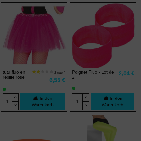
tutu fluo en
Poignet Fluo - Lot de
2,04 €
résille rose
2
6,55 €
In den
In den
Warenkorb
Warenkorb