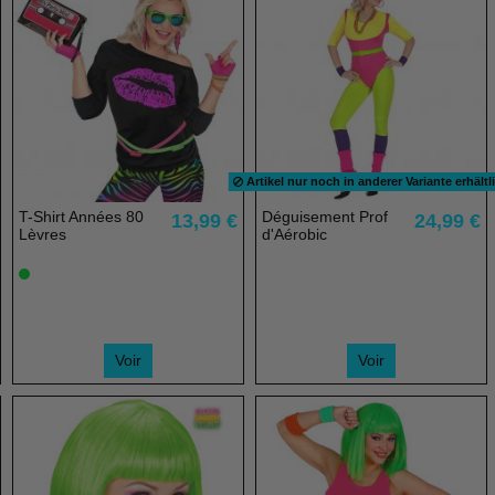
Artikel nur noch in anderer Variante erhältl
T-Shirt Années 80
Déguisement Prof
13,99 €
24,99 €
Lèvres
d'Aérobic
Voir
Voir