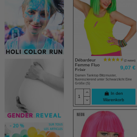
Débardeur
Femme Fluo
9,07 €
Eclair
Damen Tanktop Blitzmuster,
fluoreszierend unter Schwarzlicht Eine
Größe (S)
In den
Warenkorb