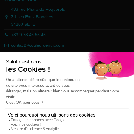
433 rue Phare de Roquerols
Z.I. les Eaux Blanches
34200 SETE
+33 9 78 45 55 45
contact@couleurdenuit.com
Händler zugelassen von Gesellschaft für Garantierte Bewertungen,
Klicken Sie hier
.
Follow us
Newsletter