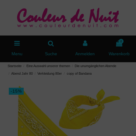
0
Menu
Suche
Anmelden
Warenkorb
Startseite
Eine Auswahl unserer themen
Die unumgänglichen Abende
Abend Jahr 80
Verkleidung 80er
copy of Bandana
-15%