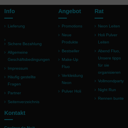
Info
Angebot
Rat
Lieferung
Promotions
Neon Leiten
Neue
Holi Pulver
Produkte
Leiten
Sichere Bezahlung
Bestseller
Abend Fluo,
Allgemeine
Unsere tipps
Geschäftsbedingungen
Make-Up
für sie
Fluo
Impressum
organisieren
Verkleidung
Häufig gestellte
Vollmondparty
Neon
Fragen
Night Run
Pulver Holi
Partner
Rennen bunte
Seitenverzeichnis
Kontakt
Couleur de Nuit