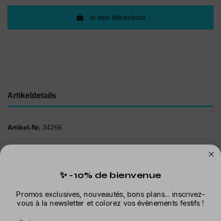
In den Warenkorb
Artikeldetails
Artikel-Nr.
34266
✨ -10% de bienvenue
In der gleichen Kategorie
Promos exclusives, nouveautés, bons plans... inscrivez-
vous à la newsletter et colorez vos évènements festifs !
Prénom