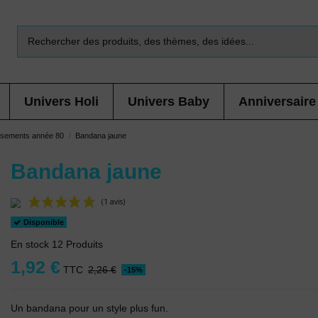
Univers Holi
Univers Baby
Anniversaire
isements année 80
Bandana jaune
Bandana jaune
Disponible
(1 avis)
En stock
12 Produits
1,92 €
TTC
2,26 €
-15%
Un bandana pour un style plus fun.