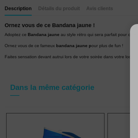
Description
Détails du produit
Avis clients
Ornez vous de ce Bandana jaune !
Adoptez ce
Bandana jaune
au style rétro qui sera parfait pour co
Ornez vous de ce fameux
bandana jaune p
our plus de fun !
Faites sensation devant autrui lors de votre soirée dans votre look ch
Dans la même catégorie