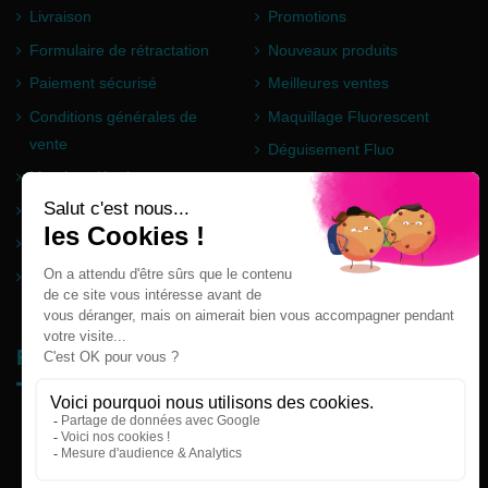
Livraison
Promotions
Formulaire de rétractation
Nouveaux produits
Paiement sécurisé
Meilleures ventes
Conditions générales de
Maquillage Fluorescent
vente
Déguisement Fluo
Mentions légales
Poudre Holi
Questions fréquentes
Partenaires
Plan du site
Follow us