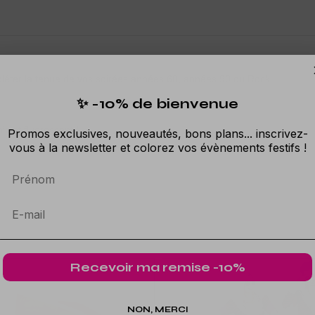
mpléter la tenue de vos soirées années 60, années 90 ou Rock.
✨ -10% de bienvenue
ic et fluorescent !
Promos exclusives, nouveautés, bons plans... inscrivez-
vous à la newsletter et colorez vos évènements festifs !
Prénom
Recevoir ma remise -10%
NON, MERCI