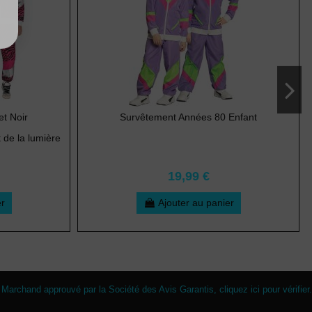
t Noir
Survêtement Années 80 Enfant
t de la lumière
19,99 €
er
Ajouter au panier
Marchand approuvé par la Société des Avis Garantis,
cliquez ici pour vérifier
.