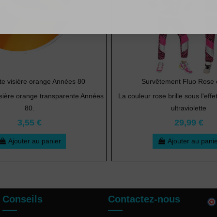
e visière orange Années 80
Survêtement Fluo Rose e
isière orange transparente Années
La couleur rose brille sous l'effe
80.
ultraviolette
3,55 €
29,99 €
Ajouter au panier
Ajouter au pani
Conseils
Contactez-nous