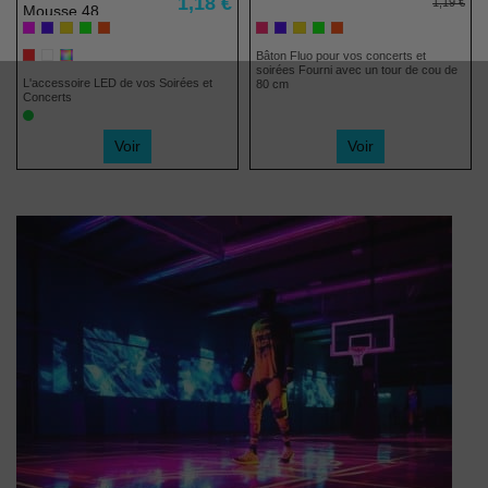
1,18 €
1,19 €
Mousse 48
cm
Multicolore
Bâton Fluo pour vos concerts et
soirées Fourni avec un tour de cou de
L'accessoire LED de vos Soirées et
80 cm
Concerts
Voir
Voir