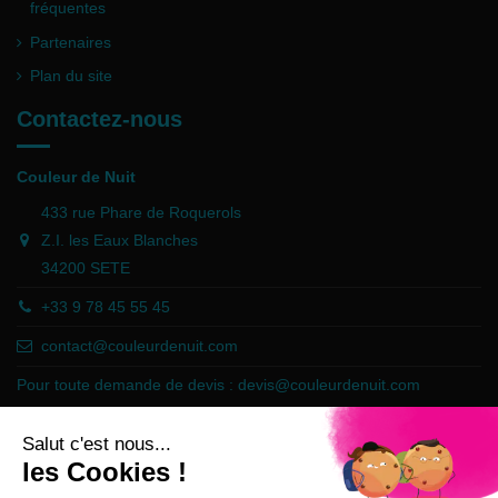
fréquentes
Partenaires
Plan du site
Contactez-nous
Couleur de Nuit
433 rue Phare de Roquerols
Z.I. les Eaux Blanches
34200 SETE
+33 9 78 45 55 45
contact@couleurdenuit.com
Pour toute demande de devis :
devis@couleurdenuit.com
Marchand approuvé par la Société des Avis Garantis,
cliquez ici pour
vérifier
.