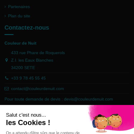
Partenaires
Plan du site
Contactez-nous
Couleur de Nuit
433 rue Phare de Roquerols
Z.I. les Eaux Blanches
34200 SETE
+33 9 78 45 55 45
contact@couleurdenuit.com
Pour toute demande de devis :
devis@couleurdenuit.com
Marchand approuvé par la Société des Avis Garantis,
cliquez ici pour
vérifier
.
Follow us