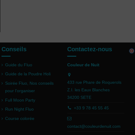
Conseils
Contactez-nous
Guide du Fluo
Couleur de Nuit
Guide de la Poudre Holi
433 rue Phare de Roquerols
Soirée Fluo, Nos conseils
Z.I. les Eaux Blanches
pour l'organiser
34200 SETE
Full Moon Party
+33 9 78 45 55 45
Run Night Fluo
Course colorée
contact@couleurdenuit.com