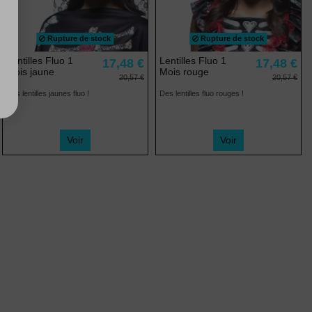
Rupture de stock
Rupture de stock
Lentilles Fluo 1
Lentilles Fluo 1
17,48 €
17,48 €
Mois jaune
Mois rouge
20,57 €
20,57 €
Des lentilles jaunes fluo !
Des lentilles fluo rouges !
Voir
Voir