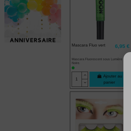
Mascara Fluo vert
6,95 €
Mascara Fluorescent sous Lumière
Noire.
Ajouter au
panier