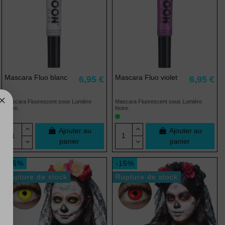
Mascara Fluo blanc
Mascara Fluo violet
6,95 €
6,95 €
Mascara Fluorescent sous Lumière
Mascara Fluorescent sous Lumière
Noire.
Noire.
Ajouter au
Ajouter au
panier
panier
-15%
-15%
Rupture de stock
Rupture de stock