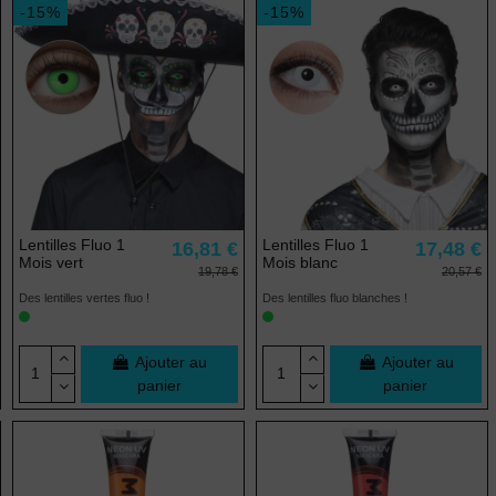
-15%
-15%
Lentilles Fluo 1
Lentilles Fluo 1
16,81 €
17,48 €
Mois vert
Mois blanc
19,78 €
20,57 €
Des lentilles vertes fluo !
Des lentilles fluo blanches !
Ajouter au
Ajouter au
panier
panier