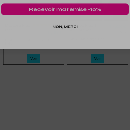
Recevoir ma remise -10%
Rupture de stock
Rupture de stock
Mascara Fluo
Lentilles Fluo 1
17,48 €
NON, MERCI
rose
Mois orange
6,95 €
20,57 €
Des lentilles orange fluo !
Mascara Fluorescent sous Lumière
Noire.
Voir
Voir