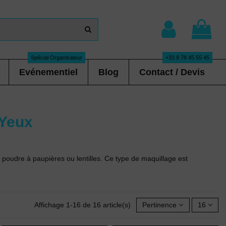
Spécial Organisateur
+33 9 78 45 55 45
Evénementiel
Blog
Contact / Devis
 Yeux
 poudre à paupières ou lentilles. Ce type de maquillage est
Affichage 1-16 de 16 article(s)
Pertinence
16