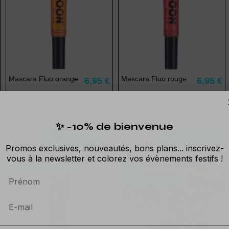
Mascara Fluo orange
Mascara Fluo rouge
6,95 €
6,95 €
Mascara Fluorescent sous Lumière
Mascara Fluorescent sous Lumière
Noire.
Noire.
✨ -10% de bienvenue
Ajouter au
Ajouter au
panier
panier
Promos exclusives, nouveautés, bons plans... inscrivez-
vous à la newsletter et colorez vos évènements festifs !
Rupture de stock
-15%
Prénom
Rupture de stock