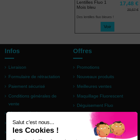
Lentilles Fluo 1
17,48 €
Mois bleu
20,57 €
Des lentilles fluo bleues !
Voir
Infos
Offres
Livraison
Promotions
Formulaire de rétractation
Nouveaux produits
Paiement sécurisé
Meilleures ventes
Conditions générales de
Maquillage Fluorescent
vente
Déguisement Fluo
Mentions légales
Poudre Holi
Questions fréquentes
Partenaires