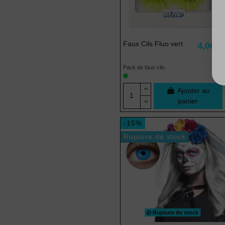
Faux Cils Fluo vert
4,06 €
Pack de faux cils.
Ajouter au
panier
-15%
Rupture de stock
Rupture de stock