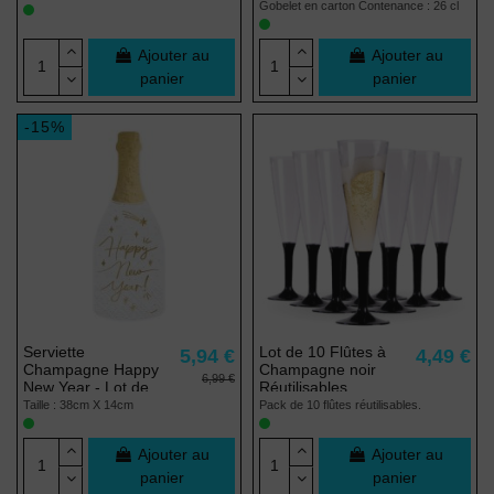
Gobelet en carton Contenance : 26 cl
Ajouter au
Ajouter au
panier
panier
-15%
Serviette
Lot de 10 Flûtes à
5,94 €
4,49 €
Champagne Happy
Champagne noir
6,99 €
New Year - Lot de
Réutilisables
20
Taille : 38cm X 14cm
Pack de 10 flûtes réutilisables.
Ajouter au
Ajouter au
panier
panier