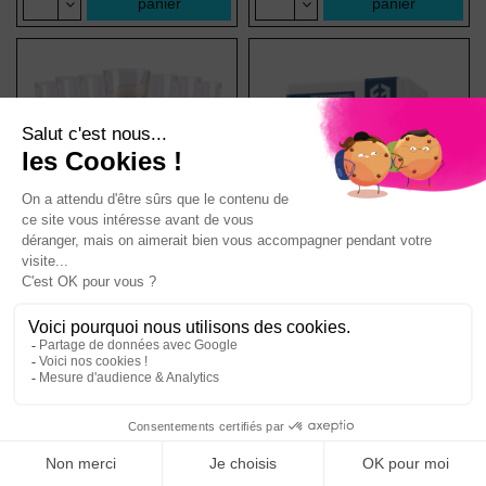
panier
panier
Lot de 10 Flûtes à
40 serviettes en
4,49 €
1,89 €
Champagne rouge
papier Blanc
Réutilisables
Pack de 10 flûtes réutilisables.
Lot de 40 serviettes.
Ajouter au
Ajouter au
panier
panier