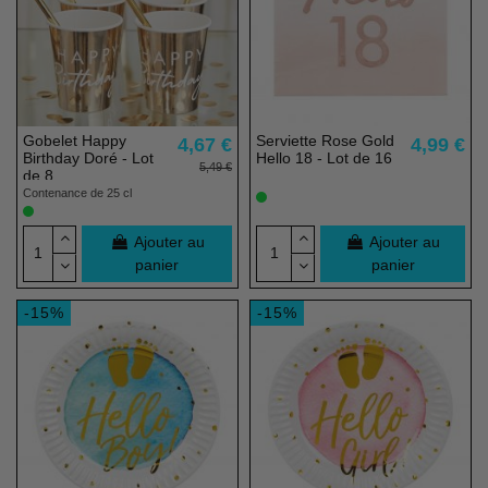
Gobelet Happy
Serviette Rose Gold
4,67 €
4,99 €
Birthday Doré - Lot
Hello 18 - Lot de 16
5,49 €
de 8
Contenance de 25 cl
Ajouter au
Ajouter au
panier
panier
-15%
-15%