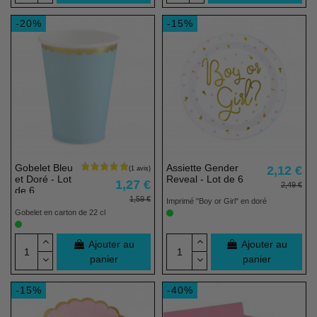
-20%
-15%
Gobelet Bleu
Assiette Gender
2,12 €
et Doré - Lot
Reveal - Lot de 6
1,27 €
2,49 €
de 6
1,59 €
Imprimé "Boy or Girl" en doré
Gobelet en carton de 22 cl
Ajouter au
Ajouter au
panier
panier
-15%
-40%