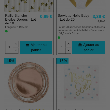
Paille Blanche
Serviette Hello Baby
0,99 €
3,39 €
Etoiles Dorées - Lot
- Lot de 20
3,99 €
de 10
Longueur : 19,5 cm
Lot de 20 serviettes blanches et dorées
en forme de haut de bébé - Dimensions
: 32,5 cm X 31 cm
Ajouter au
Ajouter au
panier
panier
-15%
-15%