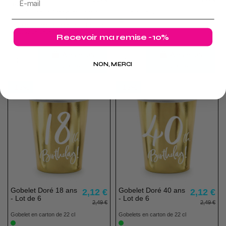
5,69 €
4,99 €
de 8
Lot composé de 4 assiettes roses à
Contenance : 25,5 cl
pois dorés et de 4 assiettes bleues à
rayures dorées représentant chacune
un body de bébé.
Recevoir ma remise -10%
Ajouter au
Ajouter au
panier
panier
NON, MERCI
-15%
-15%
Gobelet Doré 18 ans
Gobelet Doré 40 ans
2,12 €
2,12 €
- Lot de 6
- Lot de 6
2,49 €
2,49 €
Gobelet en carton de 22 cl
Gobelets en carton de 22 cl