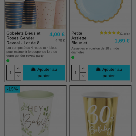
Gobelets Bleus et
Petite
4,00 €
Roses Gender
Assiette
1,69 €
4,70 €
Reveal - Lot de 8
Bleue et
Dorée - Lot
Lot composé de 4 roses et 4 bleus
Assiettes en carton de 18 cm de
pour maintenir le suspense lors de
de 6
diamètre
votre gender reveal party
Ajouter au
Ajouter au
panier
panier
-15%