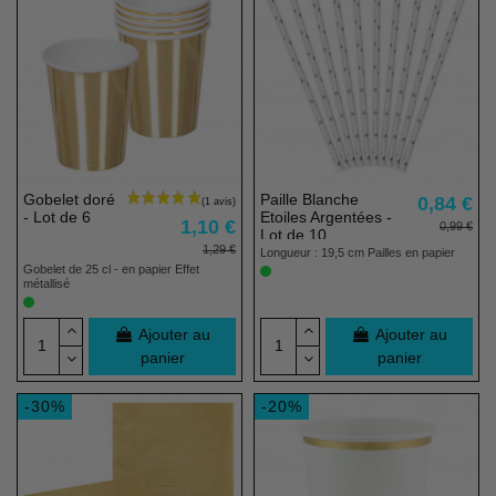
Gobelet doré
Paille Blanche
0,84 €
- Lot de 6
Etoiles Argentées -
1,10 €
0,99 €
Lot de 10
1,29 €
Longueur : 19,5 cm Pailles en papier
Gobelet de 25 cl - en papier Effet
métallisé
Ajouter au
Ajouter au
panier
panier
-30%
-20%