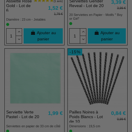
Assiette Rose
Serviettes Gender
3,39 €
Gold - Lot de
Reveal - Lot de 20
1,52 €
3,99 €
6
1,79 €
20 Serviettes en Papier - Motifs " Boy
or Girl"
Diamètre : 23 cm - Jetables
Ajouter au
Ajouter au
panier
panier
-15%
Serviette Verte
Pailles Noires à
1,99 €
0,84 €
Pastel - Lot de 20
Poids Blancs - Lot
0,99 €
de 10
Serviettes en papier de 33 cm de côté
Dimensions : 19,5 cm