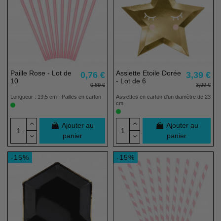
(1 avis)
Paille Rose - Lot de
Assiette Etoile Dorée
0,76 €
3,39 €
10
- Lot de 6
0,89 €
3,99 €
Longueur : 19,5 cm - Pailles en carton
Assiettes en carton d'un diamètre de 23
cm
Ajouter au
Ajouter au
panier
panier
-15%
-15%