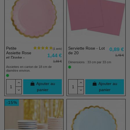
Petite
Serviette Rose - Lot
0,89 €
Assiette Rose
de 20
1,44 €
1,49 €
et Dorée -
1,69 €
Lot de 6
Dimensions : 33 cm par 33 cm
Assiettes en carton de 18 cm de
diamètre environ.
Ajouter au
Ajouter au
panier
panier
-15%