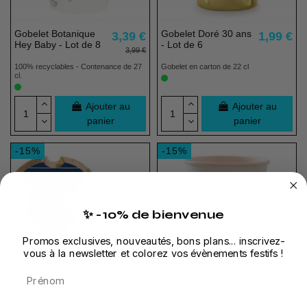
Gobelet Botanique
Gobelet Doré 30 ans
3,39 €
1,99 €
Hey Baby - Lot de 8
- Lot de 6
3,99 €
100% recyclables - Contenance de 27
Gobelet en carton de 22 cl
cl.
Ajouter au
Ajouter au
panier
panier
-15%
-15%
✨ -10% de bienvenue
Promos exclusives, nouveautés, bons plans... inscrivez-
vous à la newsletter et colorez vos évènements festifs !
Prénom
Assiette Body
Gobelet Baby in
4,84 €
4,24 €
Gender Reveal - Lot
Bloom - Lot de 8