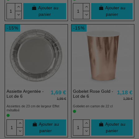
Ajouter au
Ajouter au
panier
panier
-15%
-15%
Assiette Argentée -
Gobelet Rose Gold -
1,69 €
1,18 €
Lot de 6
Lot de 6
1,99 €
1,39 €
Assiettes de 23 cm de largeur Effet
Gobelet en carton de 22 cl
métallisé
Ajouter au
Ajouter au
panier
panier