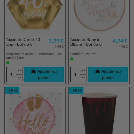
Assiette Dorée 40
Assiette Baby in
2,29 €
4,24 €
ans - Lot de 6
Bloom - Lot de 8
2,69 €
4,99 €
Assiettes en carton - Dimensions : 20
Diamètre : 24 cm
cm X 17 cm
Ajouter au
Ajouter au
panier
panier
-15%
-15%