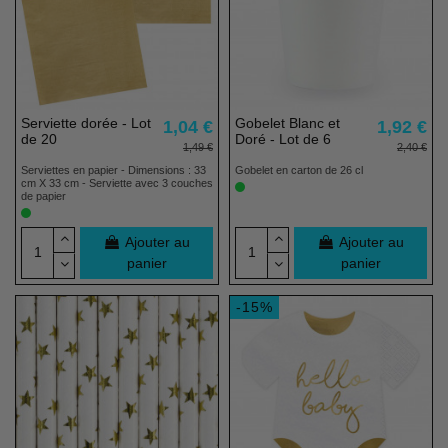
Serviette dorée - Lot
Gobelet Blanc et
1,04 €
1,92 €
de 20
Doré - Lot de 6
1,49 €
2,40 €
Serviettes en papier - Dimensions : 33
Gobelet en carton de 26 cl
cm X 33 cm - Serviette avec 3 couches
de papier
Ajouter au
Ajouter au
panier
panier
-15%
(1 avis)