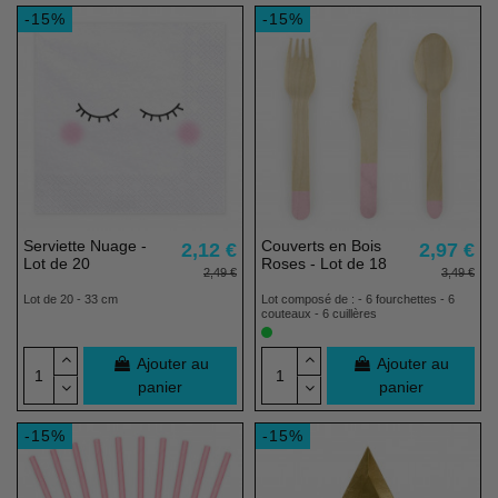
-15%
-15%
Serviette Nuage -
Couverts en Bois
2,12 €
2,97 €
Lot de 20
Roses - Lot de 18
2,49 €
3,49 €
Lot de 20 - 33 cm
Lot composé de : - 6 fourchettes - 6
couteaux - 6 cuillères
Ajouter au
Ajouter au
panier
panier
-15%
-15%