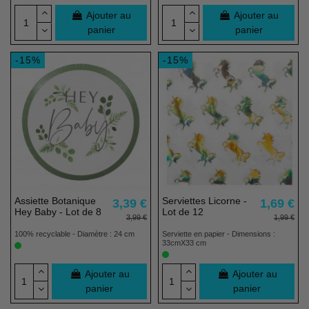
Ajouter au
Ajouter au
panier
panier
-15%
-15%
Assiette Botanique
Serviettes Licorne -
3,39 €
1,69 €
Hey Baby - Lot de 8
Lot de 12
3,99 €
1,99 €
100% recyclable - Diamètre : 24 cm
Serviette en papier - Dimensions :
33cmX33 cm
Ajouter au
Ajouter au
panier
panier