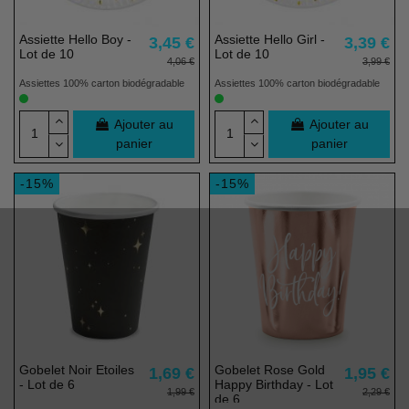
Assiette Hello Boy -
Assiette Hello Girl -
3,45 €
3,39 €
Lot de 10
Lot de 10
4,06 €
3,99 €
Assiettes 100% carton biodégradable
Assiettes 100% carton biodégradable
Ajouter au
Ajouter au
panier
panier
-15%
-15%
Gobelet Noir Etoiles
Gobelet Rose Gold
1,69 €
1,95 €
- Lot de 6
Happy Birthday - Lot
1,99 €
2,29 €
de 6