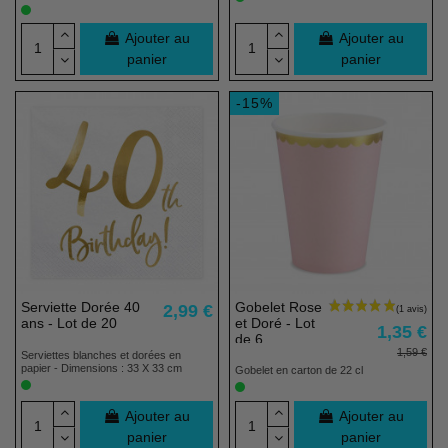
Ajouter au
Ajouter au
panier
panier
-15%
Serviette Dorée 40
Gobelet Rose
2,99 €
ans - Lot de 20
et Doré - Lot
1,35 €
de 6
1,59 €
Serviettes blanches et dorées en
papier - Dimensions : 33 X 33 cm
Gobelet en carton de 22 cl
Ajouter au
Ajouter au
panier
panier