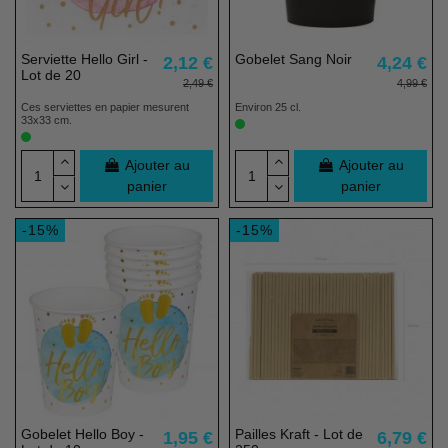
Serviette Hello Girl -
Gobelet Sang Noir
2,12 €
4,24 €
Lot de 20
2,49 €
4,99 €
Ces serviettes en papier mesurent
Environ 25 cl.
33x33 cm.
Ajouter au
Ajouter au
panier
panier
-15%
-15%
(1 avis)
Gobelet Hello Boy -
Pailles Kraft - Lot de
1,95 €
6,79 €