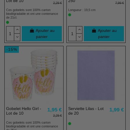
Lot de 10
250
2,29 €
7,99 €
Ces gobelets sont 100% carton
Longueur : 19,5 cm
biodégradable et ont une contenance
de 21cl.
Ajouter au
Ajouter au
panier
panier
-15%
Gobelet Hello Girl -
Serviette Lilas - Lot
1,95 €
1,99 €
Lot de 10
de 20
2,29 €
(1 avis)
Ces gobelets sont 100% carton
biodégradable et ont une contenance
de 25cl.