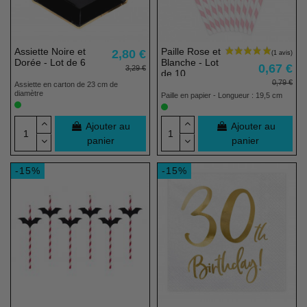
Assiette Noire et
Paille Rose et
2,80 €
Dorée - Lot de 6
Blanche - Lot
0,67 €
3,29 €
de 10
0,79 €
Assiette en carton de 23 cm de
diamètre
Paille en papier - Longueur : 19,5 cm
Ajouter au
Ajouter au
panier
panier
-15%
-15%