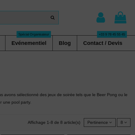
Spécial Organisateur
+33 9 78 45 55 45
Evénementiel
Blog
Contact / Devis
us avons sélectionné des jeux de soirée tels que le Beer Pong ou le
 une pool party.
Affichage 1-8 de 8 article(s)
Pertinence
8