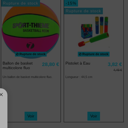
Rupture de stock
-15%
Rupture de stock
Rupture de stock
Rupture de stock
Ballon de basket
Pistolet à Eau
28,80 €
3,82 €
multicolore fluo
4,49 €
Un ballon de basket multicolore fluo.
Longueur : 44,5 cm
Voir
Voir