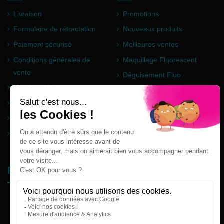
Livraison
Promotions
Formulaire de rétractation
Nouveaux produits
Paiement sécurisé
Meilleures ventes
Conditions générales de
Maquillage Fluorescent
vente
Déguisement Fluo
Mentions légales
Poudre Holi
Questions fréquentes
Partenaires
Plan du site
Follow us