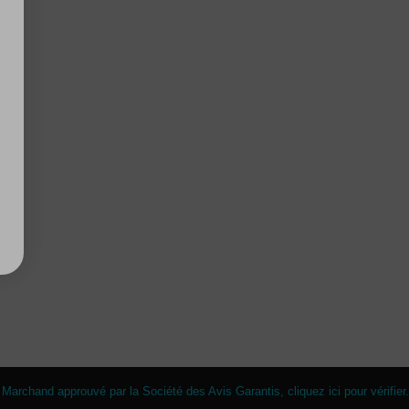
Marchand approuvé par la Société des Avis Garantis,
cliquez ici pour vérifier
.