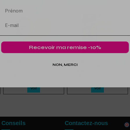
Rupture de stock
Rupture de stock
Prénom
Recevoir ma remise -10%
Rupture de stock
Rupture de stock
Balles de ping pong
Balles de Ping Pong
7,92 €
7,92 €
NON, MERCI
fluo
Phosphorescentes -
Lot de 6
Des balles de ping pong.
Des balles de ping pong
phosphorescentes.
Voir
Voir
Conseils
Contactez-nous