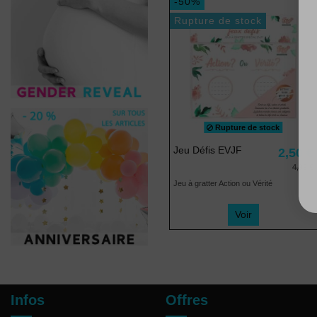
-50%
Rupture de stock
Rupture de stock
Jeu Défis EVJF
2,50 €
4,99 €
Jeu à gratter Action ou Vérité
Voir
Infos
Offres