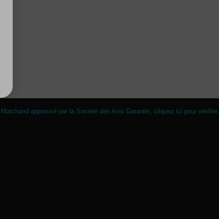
Marchand approuvé par la Société des Avis Garantis,
cliquez ici pour vérifier
.