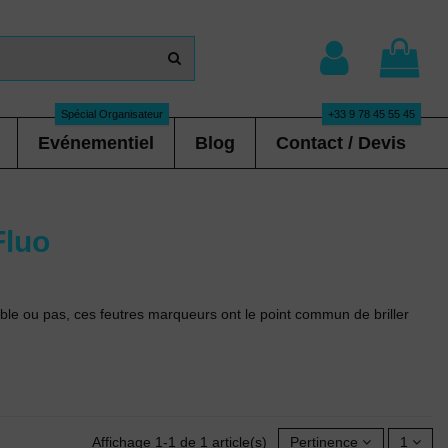
Spécial Organisateur
+33 9 78 45 55 45
Evénementiel
Blog
Contact / Devis
Fluo
able ou pas, ces feutres marqueurs ont le point commun de briller
Affichage 1-1 de 1 article(s)
Pertinence
1