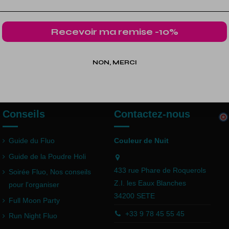
Recevoir ma remise -10%
NON, MERCI
Conseils
Contactez-nous
Guide du Fluo
Couleur de Nuit
Guide de la Poudre Holi
433 rue Phare de Roquerols
Soirée Fluo, Nos conseils
Z.I. les Eaux Blanches
pour l'organiser
34200 SETE
Full Moon Party
+33 9 78 45 55 45
Run Night Fluo