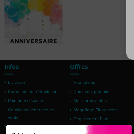
Infos
Offres
Livraison
Promotions
Formulaire de rétractation
Nouveaux produits
Paiement sécurisé
Meilleures ventes
Conditions générales de
Maquillage Fluorescent
vente
Déguisement Fluo
Mentions légales
Poudre Holi