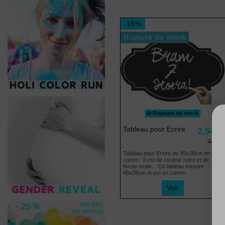
-15%
Rupture de stock
Rupture de stock
Tableau pour Ecrire
2,54 €
2,99 €
Tableau pour Ecrire de 45x28cm en
carton Il est de couleur noire et de
forme ovale. Ce tableau mesure
45x28cm et est en carton.
Voir