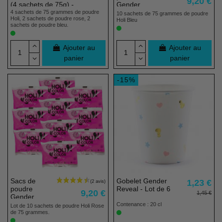
9,20 €
(4 sachets de 75g) -
Gender
2 rose, 2 bleu
Reveal Bleue
4 sachets de 75 grammes de poudre
10 sachets de 75 grammes de poudre
Holi, 2 sachets de poudre rose, 2
- 10 x 75g
Holi Bleu
sachets de poudre bleu.
Ajouter au
Ajouter au
panier
panier
Pack
-15%
Sacs de
Gobelet Gender
1,23 €
poudre
Reveal - Lot de 6
9,20 €
1,45 €
Gender
Reveal Rose
Contenance : 20 cl
Lot de 10 sachets de poudre Holi Rose
- 10 x 75g
de 75 grammes.