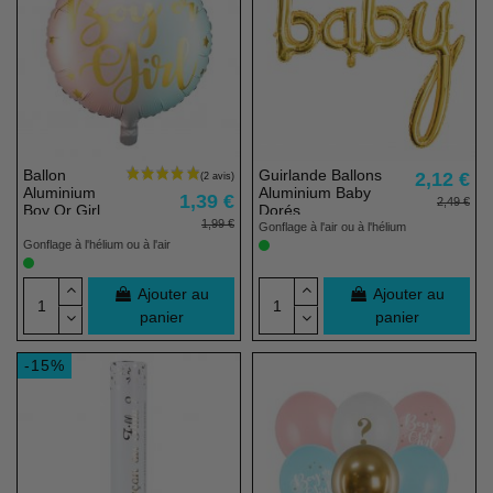
Ballon
Guirlande Ballons
2,12 €
Aluminium
Aluminium Baby
1,39 €
2,49 €
Boy Or Girl
Dorés
1,99 €
Gonflage à l'air ou à l'hélium
Gonflage à l'hélium ou à l'air
Ajouter au
Ajouter au
panier
panier
-15%
(1 avis)