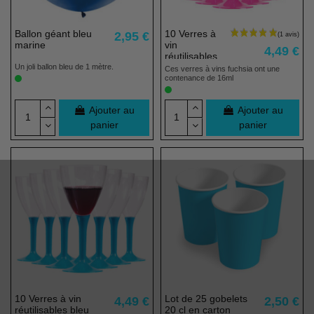
Ballon géant bleu
10 Verres à
2,95 €
marine
vin
4,49 €
réutilisables
fuchsia
Un joli ballon bleu de 1 mètre.
Ces verres à vins fuchsia ont une
contenance de 16ml
Ajouter au
Ajouter au
panier
panier
10 Verres à vin
Lot de 25 gobelets
4,49 €
2,50 €
réutilisables bleu
20 cl en carton