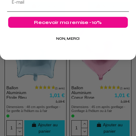
Ajouter au
Ajouter au
panier
panier
Recevoir ma remise -10%
-15%
-15%
NON, MERCI
Ballon
Ballon
Aluminium
Aluminium
1,01 €
1,01 €
Etoile Bleu
Coeur Rose
1,19 €
1,19 €
Dimensions : 48 cm après gonflage -
Dimensions : 45 cm après gonflage -
Se gonfle à l'hélium ou à l'air
Gonflage à l'hélium ou à l'air
Ajouter au
Ajouter au
panier
panier