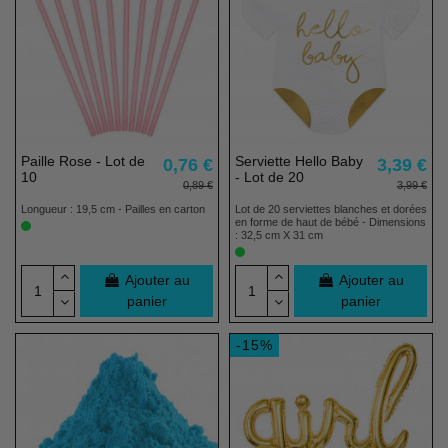
Paille Rose - Lot de
Serviette Hello Baby
0,76 €
3,39 €
10
- Lot de 20
0,89 €
3,99 €
Longueur : 19,5 cm - Pailles en carton
Lot de 20 serviettes blanches et dorées
en forme de haut de bébé - Dimensions
: 32,5 cm X 31 cm
Ajouter au
Ajouter au
panier
panier
-15%