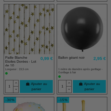
(1 avis)
Paille Blanche
Ballon géant noir
0,99 €
2,95 €
Etoiles Dorées - Lot
de 10
Longueur : 19,5 cm
1 mètre de diamètre après gonflage -
Gonflage à l'air
Ajouter au
Ajouter au
panier
panier
-30%
-15%