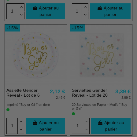
Ajouter au
Ajouter au
panier
panier
-15%
-15%
Assiette Gender
Serviettes Gender
2,12 €
3,39 €
Reveal - Lot de 6
Reveal - Lot de 20
2,49 €
3,99 €
Imprimé "Boy or Girl" en doré
20 Serviettes en Papier - Motifs " Boy
or Girl"
Ajouter au
Ajouter au
panier
panier