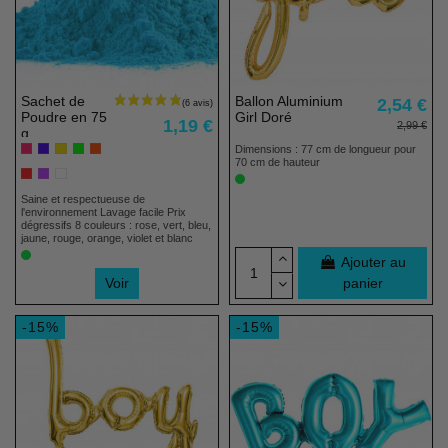
Sachet de
Ballon Aluminium
2,54 €
Poudre en 75
Girl Doré
1,19 €
2,99 €
g
Dimensions : 77 cm de longueur pour
70 cm de hauteur
Saine et respectueuse de
l'environnement Lavage facile Prix
dégressifs 8 couleurs : rose, vert, bleu,
jaune, rouge, orange, violet et blanc
Ajouter au
Voir
panier
-15%
-15%