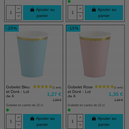
Ajouter au
Ajouter au
panier
panier
-20%
-15%
Gobelet Bleu
Gobelet Rose
et Doré - Lot
et Doré - Lot
1,27 €
1,35 €
de 6
de 6
1,59 €
1,59 €
Gobelet en carton de 22 cl
Gobelet en carton de 22 cl
Ajouter au
Ajouter au
panier
panier