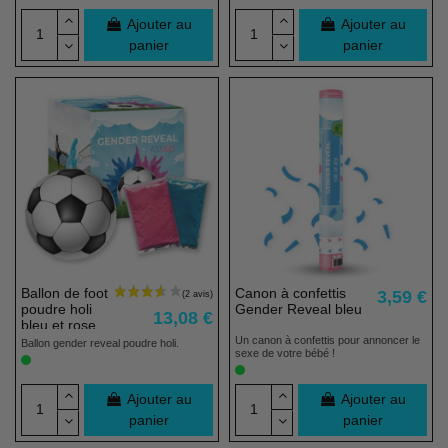
Ajouter au
Ajouter au
panier
panier
Ballon de foot
Canon à confettis
3,59 €
poudre holi
Gender Reveal bleu
13,08 €
bleu et rose
gender
Un canon à confettis pour annoncer le
Ballon gender reveal poudre holi.
sexe de votre bébé !
reveal
Ajouter au
Ajouter au
panier
panier