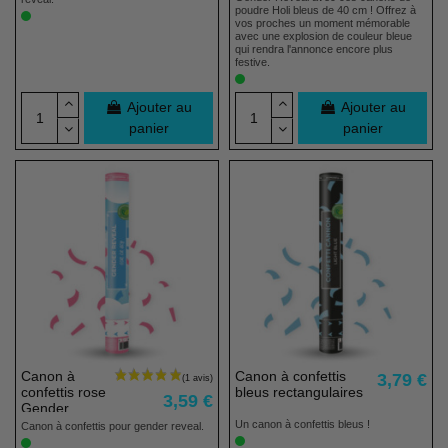
Gender
poudre Holi bleus de 40 cm ! Offrez à
Reveal
vos proches un moment mémorable
avec une explosion de couleur bleue
qui rendra l'annonce encore plus
festive.
Ajouter au
Ajouter au
panier
panier
(6 avis)
Canon à
Canon à confettis
3,79 €
confettis rose
bleus rectangulaires
3,59 €
Gender
Reveal
Un canon à confettis bleus !
Canon à confettis pour gender reveal.
annonce fille