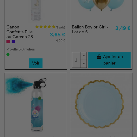
Canon
Ballon Boy or Girl -
3,49 €
Confettis Fille
Lot de 6
3,65 €
ou Garçon 28
4,29 €
cm
Projette 5-8 mètres
Ajouter au
Voir
panier