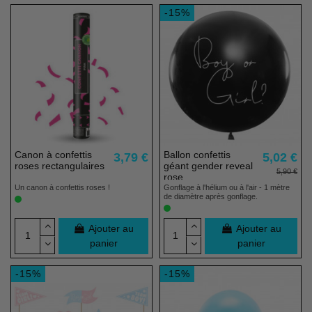
-15%
Canon à confettis
Ballon confettis
3,79 €
5,02 €
roses rectangulaires
géant gender reveal
5,90 €
rose
Un canon à confettis roses !
Gonflage à l'hélium ou à l'air - 1 mètre
de diamètre après gonflage.
Ajouter au
Ajouter au
panier
panier
-15%
-15%