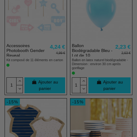
(2 avis)
Accessoires
Ballon
4,24 €
2,23 €
Photobooth Gender
Biodégradable Bleu -
4,99 €
2,63 €
Reveal
Lot de 10
Kit composé de 11 éléments en carton
Ballon en latex naturel biodégradable -
Dimension : environ 30 cm après
gonflage
Ajouter au
Ajouter au
panier
panier
-15%
-15%