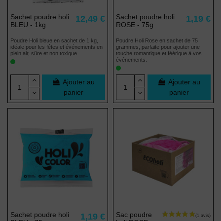
Sachet poudre holi
Sachet poudre holi
12,49 €
1,19 €
(2 avis)
BLEU - 1kg
ROSE - 75g
Poudre Holi bleue en sachet de 1 kg,
Poudre Holi Rose en sachet de 75
idéale pour les fêtes et événements en
grammes, parfaite pour ajouter une
plein air, sûre et non toxique.
touche romantique et féérique à vos
événements.
Ajouter au
Ajouter au
panier
panier
Sachet poudre holi
Sac poudre
1,19 €