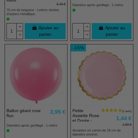
Baby
3,49 €
Diamètre après gonflage : 1 mètre
70 cm de longueur - Lettres dorées
d'aspect métallique.
Ajouter au
Ajouter au
panier
panier
-15%
Ballon géant rose
Petite
2,95 €
fluo
Assiette Rose
1,44 €
et Dorée -
1,69 €
Lot de 6
Diamètre après gonflage : 1 mètre
Assiettes en carton de 18 cm de
diamètre environ.