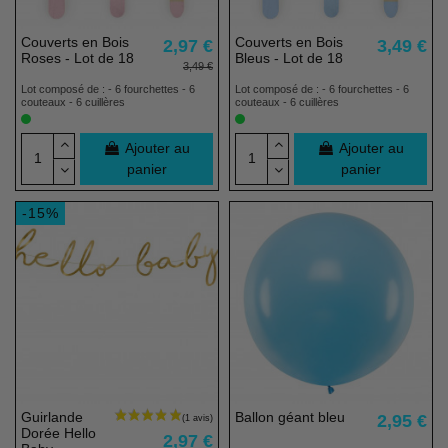
Couverts en Bois
Couverts en Bois
2,97 €
3,49 €
Roses - Lot de 18
Bleus - Lot de 18
3,49 €
Lot composé de : - 6 fourchettes - 6
Lot composé de : - 6 fourchettes - 6
couteaux - 6 cuillères
couteaux - 6 cuillères
Ajouter au
Ajouter au
panier
panier
-15%
Guirlande
Ballon géant bleu
2,95 €
Dorée Hello
2,97 €