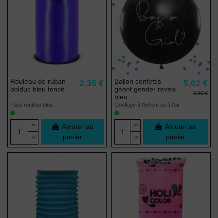
Rouleau de ruban
Ballon confettis
2,35 €
5,02 €
bolduc bleu foncé
géant gender reveal
5,90 €
bleu
Pack rouleau bleu.
Gonflage à l'hélium ou à l'air.
Ajouter au
Ajouter au
panier
panier