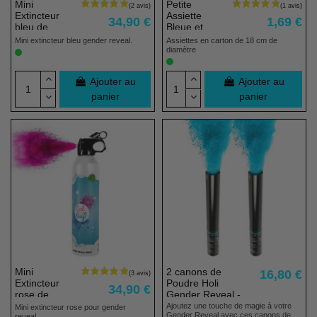
Mini
Petite
Extincteur
Assiette
34,90 €
1,69 €
bleu de
Bleue et
Poudre Holi
Dorée - Lot
Mini extincteur bleu gender reveal.
Assiettes en carton de 18 cm de
Gender
de 6
diamètre
Reveal
Ajouter au
Ajouter au
panier
panier
Pack
Mini
2 canons de
16,80 €
Extincteur
Poudre Holi
34,90 €
rose de
Gender Reveal -
Poudre Holi
BLEU
Ajoutez une touche de magie à votre
Mini extincteur rose pour gender
Gender Reveal avec ces canons de
reveal.