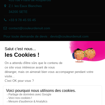
433 rue Phare de Roquerols
Z.I. les Eaux Blanches
34200 SETE
+33 9 78 45 55 45
contact@couleurdenuit.com
Pour toute demande de devis :
devis@couleurdenuit.com
Marchand approuvé par la Société des Avis Garantis,
cliquez ici pour
vérifier
.
Follow us
Newsletter