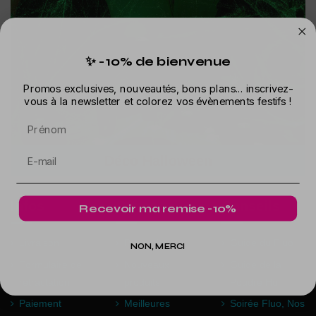
✨ -10% de bienvenue
Promos exclusives, nouveautés, bons plans... inscrivez-
vous à la newsletter et colorez vos évènements festifs !
Prénom
Déco Halloween
Infos
Offres
Conseils
Recevoir ma remise -10%
Livraison
Promotions
Guide du Fluo
NON, MERCI
Formulaire de
Nouveaux
Guide de la
rétractation
produits
Poudre Holi
Paiement
Meilleures
Soirée Fluo, Nos