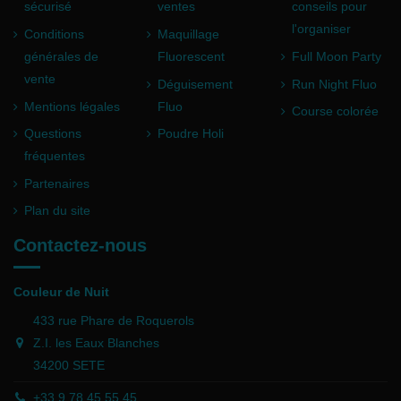
sécurisé
ventes
conseils pour
l'organiser
Conditions
Maquillage
générales de
Fluorescent
Full Moon Party
vente
Déguisement
Run Night Fluo
Mentions légales
Fluo
Course colorée
Questions
Poudre Holi
fréquentes
Partenaires
Plan du site
Contactez-nous
Couleur de Nuit
433 rue Phare de Roquerols
Z.I. les Eaux Blanches
34200 SETE
+33 9 78 45 55 45