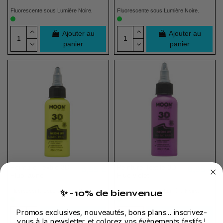
Fluorescente sous Lumière Noire.
Fluorescente sous Lumière Noire.
Ajouter au
Ajouter au
panier
panier
Peinture Textile 3D
Peinture Textile 3D
6,95 €
6,95 €
Fluo jaune
Fluo violet
(1 avis)
✨ -10% de bienvenue
Fluorescente sous Lumière Noire.
Fluorescente sous Lumière Noire.
Promos exclusives, nouveautés, bons plans... inscrivez-
Ajouter au
Ajouter au
vous à la newsletter et colorez vos évènements festifs !