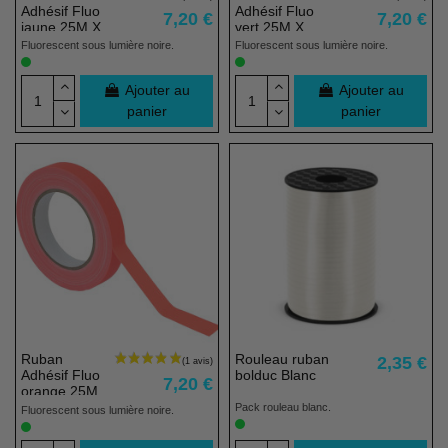
Adhésif Fluo
Adhésif Fluo
7,20 €
7,20 €
jaune 25M X
vert 25M X
1,9 CM
1,9 CM
Fluorescent sous lumière noire.
Fluorescent sous lumière noire.
(4 avis)
Ajouter au
Ajouter au
panier
panier
Ruban
Rouleau ruban
2,35 €
Adhésif Fluo
bolduc Blanc
7,20 €
orange 25M
X 1,9 CM
Pack rouleau blanc.
Fluorescent sous lumière noire.