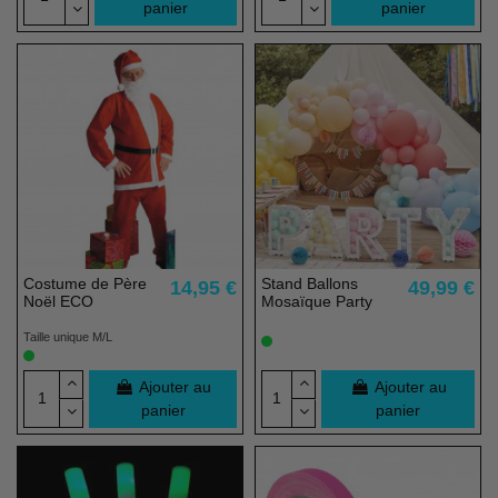
panier
panier
Costume de Père
Stand Ballons
14,95 €
49,99 €
Noël ECO
Mosaïque Party
Taille unique M/L
Ajouter au
Ajouter au
panier
panier