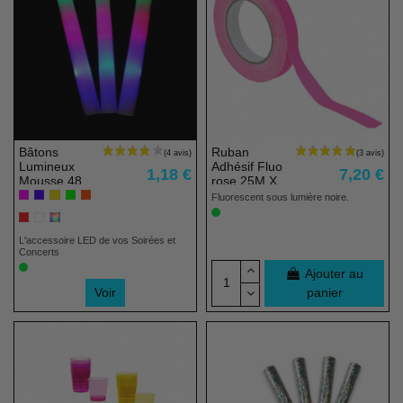
Bâtons
Ruban
Lumineux
Adhésif Fluo
1,18 €
7,20 €
Mousse 48
rose 25M X
cm
1,9 CM
Fluorescent sous lumière noire.
Multicolore
L'accessoire LED de vos Soirées et
Concerts
Ajouter au
Voir
panier
Pack