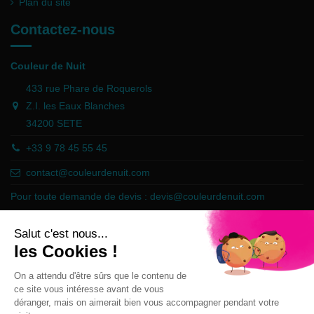
Plan du site
Contactez-nous
Couleur de Nuit
433 rue Phare de Roquerols
Z.I. les Eaux Blanches
34200 SETE
+33 9 78 45 55 45
contact@couleurdenuit.com
Pour toute demande de devis :
devis@couleurdenuit.com
Marchand approuvé par la Société des Avis Garantis,
cliquez ici pour
vérifier
.
Follow us