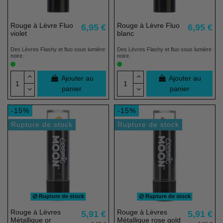
Rouge à Lèvre Fluo
Rouge à Lèvre Fluo
6,95 €
6,95 €
violet
blanc
Des Lèvres Flashy et fluo sous lumière
Des Lèvres Flashy et fluo sous lumière
noire.
noire.
Ajouter au
Ajouter au
panier
panier
-15%
-15%
Rupture de stock
Rupture de stock
Rupture de stock
Rupture de stock
Rouge à Lèvres
Rouge à Lèvres
5,91 €
5,91 €
Métallique or
Métallique rose gold