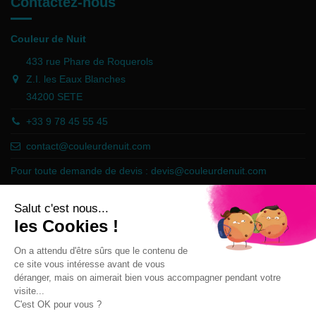
Contactez-nous
Couleur de Nuit
433 rue Phare de Roquerols
Z.I. les Eaux Blanches
34200 SETE
+33 9 78 45 55 45
contact@couleurdenuit.com
Pour toute demande de devis :
devis@couleurdenuit.com
Marchand approuvé par la Société des Avis Garantis,
cliquez ici pour
vérifier
.
Follow us