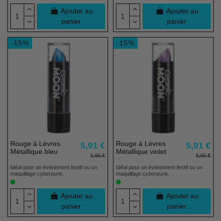
Ajouter au
Ajouter au
panier
panier
(144 avis)
-15%
-15%
Rouge à Lèvres
Rouge à Lèvres
5,91 €
5,91 €
Métallique bleu
Métallique violet
6,95 €
6,95 €
Idéal pour un événement festif ou un
Idéal pour un événement festif ou un
maquillage cyberpunk.
maquillage cyberpunk.
Ajouter au
Ajouter au
panier
panier