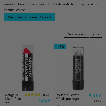
souhaitant animer ses soirées ?
Couleur de Nuit
dispose d’une
gamme variée
...
Découvrez tous nos Conseils
Pertinence
25
-15%
Rouge à
Rouge à Lèvres
5,91 €
Lèvre Fluo
Métallique argent
2,04 €
6,95 €
rose