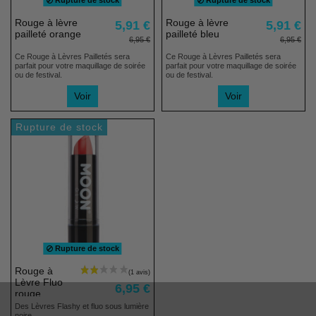
Rupture de stock
Rupture de stock
Rouge à lèvre
Rouge à lèvre
5,91 €
5,91 €
pailleté orange
pailleté bleu
6,95 €
6,95 €
Ce Rouge à Lèvres Pailletés sera
Ce Rouge à Lèvres Pailletés sera
parfait pour votre maquillage de soirée
parfait pour votre maquillage de soirée
ou de festival.
ou de festival.
Voir
Voir
Rupture de stock
Rupture de stock
Rouge à
Lèvre Fluo
6,95 €
rouge
Des Lèvres Flashy et fluo sous lumière
noire.