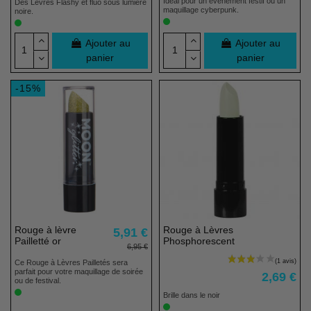
Idéal pour un événement festif ou un
Des Lèvres Flashy et fluo sous lumière
maquillage cyberpunk.
noire.
Ajouter au
Ajouter au
panier
panier
-15%
Rouge à lèvre
Rouge à Lèvres
5,91 €
Pailletté or
Phosphorescent
6,95 €
Ce Rouge à Lèvres Pailletés sera
parfait pour votre maquillage de soirée
2,69 €
ou de festival.
Brille dans le noir