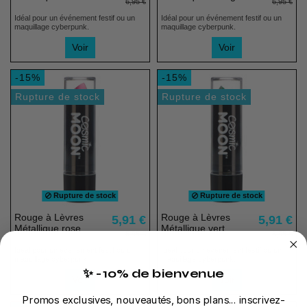
6,95 €
6,95 €
Idéal pour un événement festif ou un
Idéal pour un événement festif ou un
maquillage cyberpunk.
maquillage cyberpunk.
Voir
Voir
-15%
-15%
Rupture de stock
Rupture de stock
Rupture de stock
Rupture de stock
Rouge à Lèvres
Rouge à Lèvres
5,91 €
5,91 €
Métallique rose
Métallique vert
6,95 €
6,95 €
Idéal pour un événement festif ou un
Idéal pour un événement festif ou un
maquillage cyberpunk.
maquillage cyberpunk.
✨ -10% de bienvenue
Voir
Voir
Promos exclusives, nouveautés, bons plans... inscrivez-