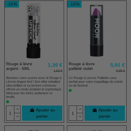
-15%
-15%
Rouge à lèvre
Rouge à lèvre
1,39 €
5,91 €
argent - 6ML
pailleté violet
1,63 €
6,95 €
Illuminez votre sourire avec le Rouge à
Ce Rouge à Lèvres Pailletés sera
Lèvres Argent 6ml ! Son effet métallisé
parfait pour votre maquillage de soirée
ultra-brillant et sa texture crémeuse
ou de festival.
offrent un rendu éclatant et sophistiqué,
idéal pour les looks audacieux et
festifs.
Ajouter au
Ajouter au
panier
panier