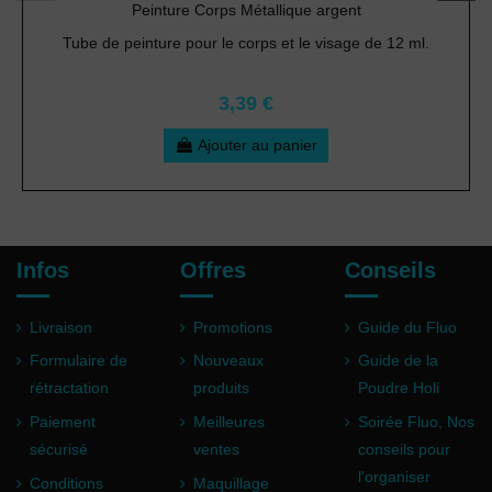
Peinture Corps Métallique argent
Tube de peinture pour le corps et le visage de 12 ml.
3,39 €
Ajouter au panier
Infos
Offres
Conseils
Livraison
Promotions
Guide du Fluo
Formulaire de
Nouveaux
Guide de la
rétractation
produits
Poudre Holi
Paiement
Meilleures
Soirée Fluo, Nos
sécurisé
ventes
conseils pour
l'organiser
Conditions
Maquillage