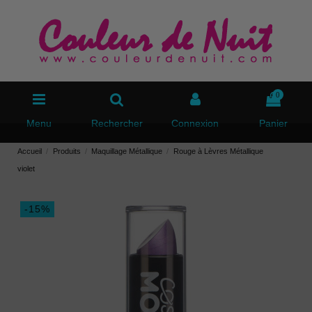
0
Menu
Rechercher
Connexion
Panier
Accueil
Produits
Maquillage Métallique
Rouge à Lèvres Métallique
violet
-15%