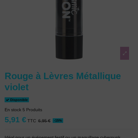
Rouge à Lèvres Métallique
violet
Disponible
En stock
5 Produits
5,91 €
TTC
6,95 €
-15%
Idéal pour un événement festif ou un maquillage cyberpunk.