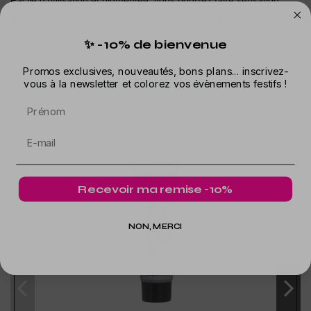
Facile d'utilisation et pigmentée, vous pourrez faire sensation
auprès d'autrui lors de vos soirées disco entre amis.
✨ -10% de bienvenue
Promos exclusives, nouveautés, bons plans... inscrivez-
vous à la newsletter et colorez vos évènements festifs !
Dans la même catégorie
Prénom
Recevoir ma remise -10%
NON, MERCI