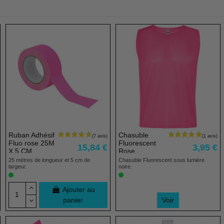
Ruban Adhésif
Chasuble
Fluo rose 25M
Fluorescent
15,84 €
3,95 €
X 5 CM
Rose
25 mètres de longueur et 5 cm de
Chasuble Fluorescent sous lumière
largeur.
noire.
Ajouter au
panier
Voir