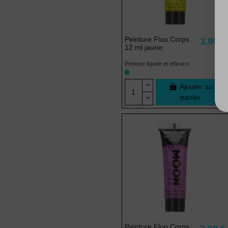
Peinture Fluo Corps
3,99 €
12 ml jaune
Peinture liquide et efficace.
Ajouter au
panier
Peinture Fluo Corps