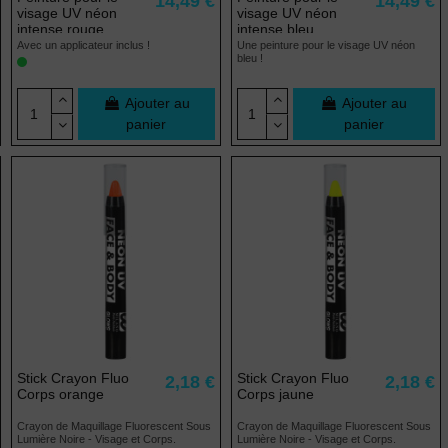
14,49 €
14,49 €
visage UV néon
visage UV néon
intense rouge
intense bleu
Avec un applicateur inclus !
Une peinture pour le visage UV néon
bleu !
Ajouter au
Ajouter au
panier
panier
Stick Crayon Fluo
Stick Crayon Fluo
2,18 €
2,18 €
Corps orange
Corps jaune
Crayon de Maquillage Fluorescent Sous
Crayon de Maquillage Fluorescent Sous
Lumière Noire - Visage et Corps.
Lumière Noire - Visage et Corps.