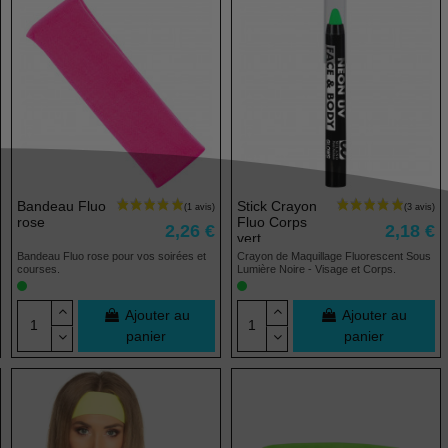
Bandeau Fluo
Stick Crayon
rose
Fluo Corps
2,26 €
2,18 €
vert
Bandeau Fluo rose pour vos soirées et
Crayon de Maquillage Fluorescent Sous
courses.
Lumière Noire - Visage et Corps.
Ajouter au
Ajouter au
panier
panier