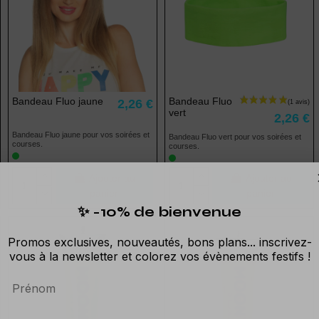
(3 avis)
Bandeau Fluo jaune
Bandeau Fluo
2,26 €
vert
2,26 €
Bandeau Fluo jaune pour vos soirées et
Bandeau Fluo vert pour vos soirées et
courses.
courses.
Ajouter au
Ajouter au
panier
panier
✨ -10% de bienvenue
Promos exclusives, nouveautés, bons plans... inscrivez-
vous à la newsletter et colorez vos évènements festifs !
Prénom