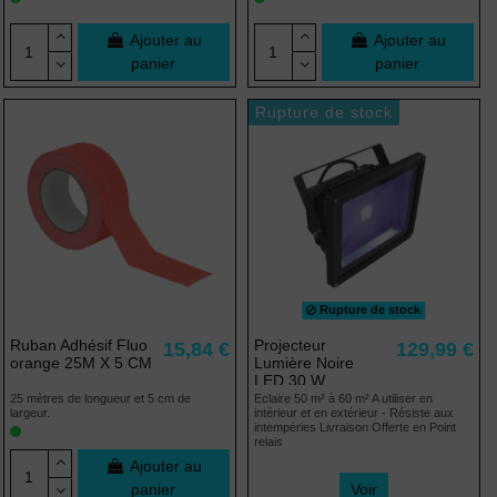
Ajouter au
Ajouter au
panier
panier
Rupture de stock
Rupture de stock
Ruban Adhésif Fluo
Projecteur
15,84 €
129,99 €
orange 25M X 5 CM
Lumière Noire
LED 30 W
25 mètres de longueur et 5 cm de
Eclaire 50 m² à 60 m² A utiliser en
largeur.
intérieur et en extérieur - Résiste aux
intempéries Livraison Offerte en Point
relais
Ajouter au
panier
Voir