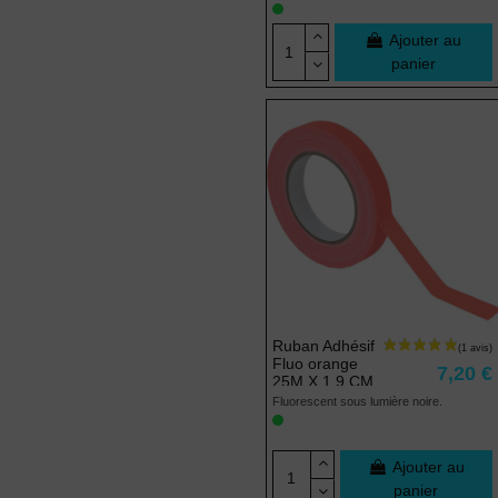
Ajouter au
panier
Ruban Adhésif
Fluo orange
7,20 €
25M X 1,9 CM
Fluorescent sous lumière noire.
Ajouter au
panier