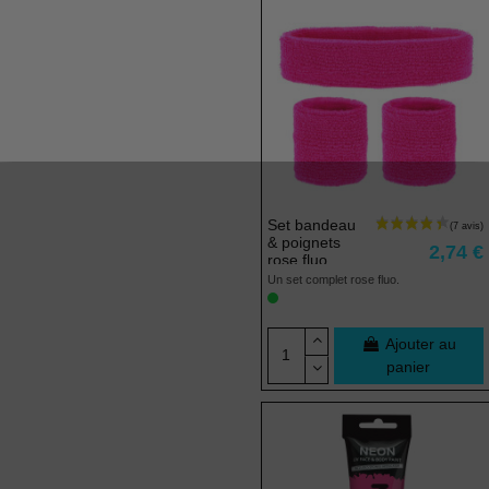
Set bandeau
& poignets
2,74 €
rose fluo
Un set complet rose fluo.
Ajouter au
panier