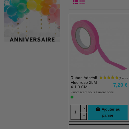
Ruban Adhésif
Fluo rose 25M
7,20 €
X 1,9 CM
Fluorescent sous lumière noire.
Ajouter au
panier