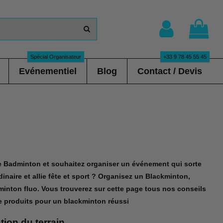
Spécial Organisateur
+33 9 78 45 55 45
Evénementiel
Blog
Contact / Devis
o
e Badminton et souhaitez organiser un événement qui sorte
dinaire et allie fête et sport ? Organisez un Blackminton,
minton fluo. Vous trouverez sur cette page tous nos conseils
de produits pour un blackminton réussi
tion du terrain