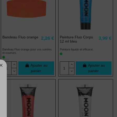
(7 avis)
Bandeau Fluo orange
Peinture Fluo Corps
2,26 €
3,99 €
12 ml bleu
Bandeau Fluo orange pour vos soirées
Peinture liquide et efficace.
et courses.
Ajouter au
Ajouter au
panier
panier