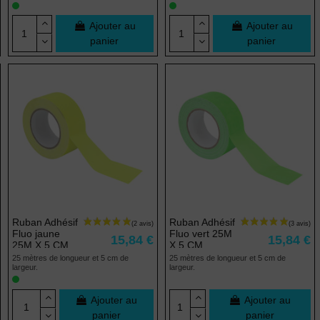
(1 avis)
Ajouter au
Ajouter au
panier
panier
Ruban Adhésif
Ruban Adhésif
Fluo jaune
Fluo vert 25M
15,84 €
15,84 €
25M X 5 CM
X 5 CM
25 mètres de longueur et 5 cm de
25 mètres de longueur et 5 cm de
largeur.
largeur.
Ajouter au
Ajouter au
panier
panier