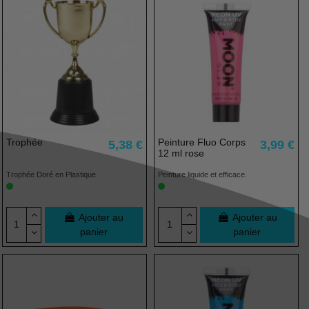
Trophée
Peinture Fluo Corps
5,38 €
3,99 €
12 ml rose
Trophée Doré en Plastique
Peinture liquide et efficace.
Ajouter au
Ajouter au
panier
panier