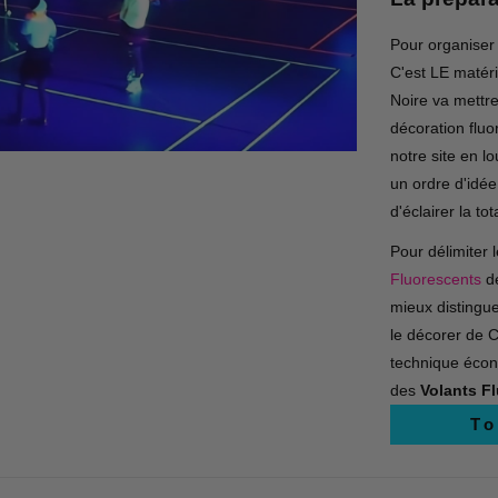
Pour organiser 
C'est LE matéri
Noire va mettre
décoration fluo
notre site en 
un ordre d'idé
d'éclairer la t
Pour délimiter 
Fluorescents
de
mieux distingue
le décorer de 
technique écon
des
Volants F
To