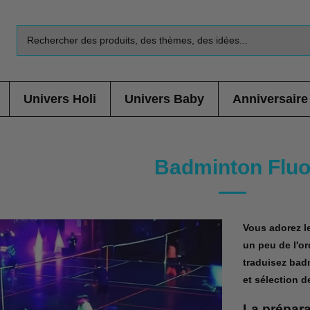
Univers Holi
Univers Baby
Anniversaire
Badminton Flu
Vous adorez l
un peu de l'or
traduisez bad
et sélection 
La prépara