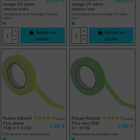
14,49 €
14,49 €
visage UV néon
visage UV néon
intense violet
intense noir
Une peinture pour le visage UV néon
Une peinture pour le visage UV néon
violet !
noir !
Ajouter au
Ajouter au
panier
panier
Ruban Adhésif
Ruban Adhésif
Fluo jaune
Fluo vert 25M
7,20 €
7,20 €
25M X 1,9 CM
X 1,9 CM
Fluorescent sous lumière noire.
Fluorescent sous lumière noire.