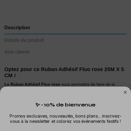
Description
Détails du produit
Avis clients
Optez pour ce Ruban Adhésif Fluo rose 25M X 5
CM !
Le Ruban Adhésif Fluo rose
vous permettra de faire de la
décoration murale et des délimitations sur le sol.
Idéal pour une soirée fluo entre amis ou pour des tournois de
✨ -10% de bienvenue
badminton, basket ou handball sous lumière noire.
Promos exclusives, nouveautés, bons plans... inscrivez-
L'essentiel :
vous à la newsletter et colorez vos évènements festifs !
Prénom