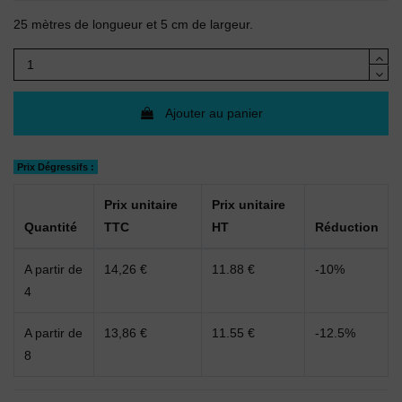
(7 avis)
25 mètres de longueur et 5 cm de largeur.
Ajouter au panier
Prix Dégressifs :
Prix unitaire
Prix unitaire
Quantité
TTC
HT
Réduction
A partir de
14,26 €
11.88 €
-10%
4
A partir de
13,86 €
11.55 €
-12.5%
8