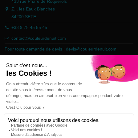
433 rue Phare de Roquerols
Z.I. les Eaux Blanches
34200 SETE
+33 9 78 45 55 45
contact@couleurdenuit.com
Pour toute demande de devis :
devis@couleurdenuit.com
Marchand approuvé par la Société des Avis Garantis,
cliquez ici pour
vérifier
.
Follow us
Newsletter