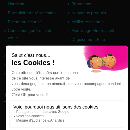
Livraison
Promotions
Formulaire de rétractation
Nouveaux produits
Paiement sécurisé
Meilleures ventes
Conditions générales de
Maquillage Fluorescent
vente
Déguisement Fluo
Mentions légales
Poudre Holi
Questions fréquentes
Partenaires
Plan du site
Follow us