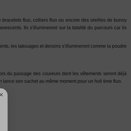
 bracelets fluo, colliers fluo ou encore des oreilles de bunny
cents. Ils s'illumineront sur la totalité du parcours car ils
ints, les tatouages et dessins s'illumineront comme la poudre
 lors du passage des coureurs dont les vêtements seront déjà
cun lance son sachet au même moment pour un holi time fluo.