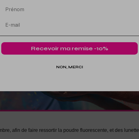
Prénom
lumière.
udget, en diminuant le nombre de produits dans le kit ou le nom
Recevoir ma remise -10%
NON, MERCI
bre, afin de faire ressortir la poudre fluorescente, et des lunett