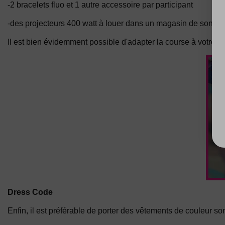
-2 bracelets fluo et 1 autre accessoire par participant
-des projecteurs 400 watt à louer dans un magasin de son et 
Il est bien évidemment possible d'adapter la course à votre b
Dress Code
Enfin, il est préférable de porter des vêtements de couleur som