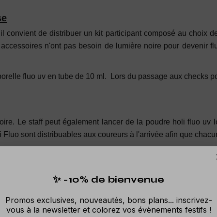
se
il convient de distribuer un kit participant composé au choix de
cessoires n'ont pas besoin de lumière noire pour devenir fluores
porelle fluo uv en tube de 10 ml. Lors du passage aux checks po
oire. Le staff peut également lancer de la poudre holi fluo uv
i Fluo sont distribuables aux coureurs à l'arrivée afin que cha
bre de check points mis en place.
✨ -10% de bienvenue
Promos exclusives, nouveautés, bons plans... inscrivez-
vous à la newsletter et colorez vos évènements festifs !