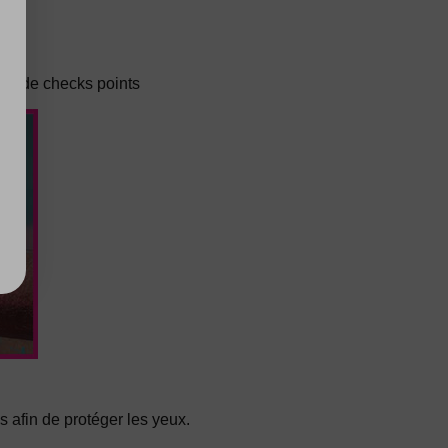
bre de checks points
es afin de protéger les yeux.