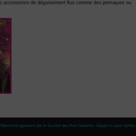
u des accessoires de déguisement fluo comme des perruques ou
Marchand approuvé par la Société des Avis Garantis,
cliquez ici pour vérifier
.