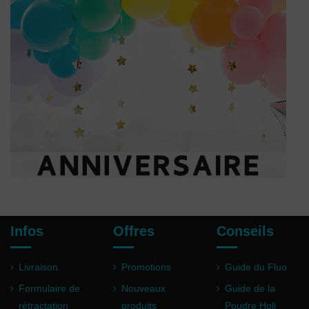
Infos
Offres
Conseils
Livraison
Promotions
Guide du Fluo
Formulaire de
Nouveaux
Guide de la
rétractation
produits
Poudre Holi