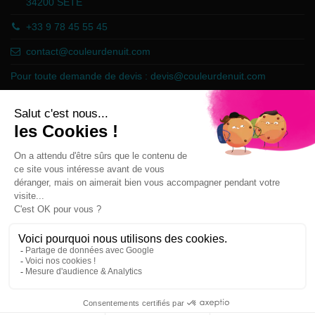
34200 SETE
+33 9 78 45 55 45
contact@couleurdenuit.com
Pour toute demande de devis :
devis@couleurdenuit.com
Marchand approuvé par la Société des Avis Garantis,
cliquez ici pour
vérifier
.
Follow us
Newsletter
Vous pouvez vous désinscrire à tout moment sur