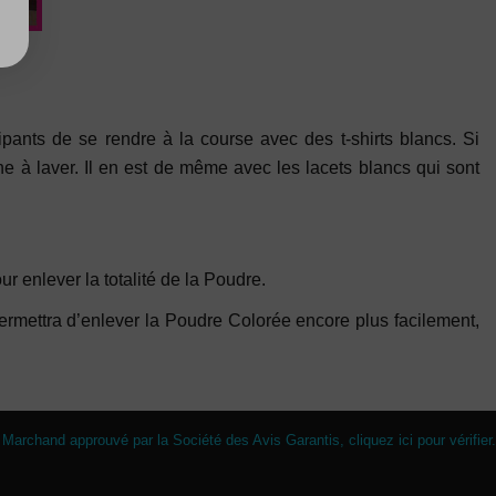
pants de se rendre à la course avec des t-shirts blancs. Si
ne à laver. Il en est de même avec les lacets blancs qui sont
r enlever la totalité de la Poudre.
rmettra d’enlever la Poudre Colorée encore plus facilement,
Marchand approuvé par la Société des Avis Garantis,
cliquez ici pour vérifier
.