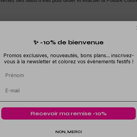
ous versez des sauts d’eau pour diluer et évacuer la Poudre Color
✨ -10% de bienvenue
li, les participants jettent les sachets en plastique après les
Promos exclusives, nouveautés, bons plans... inscrivez-
vous à la newsletter et colorez vos évènements festifs !
nts d’étape d’une Course Colorée peut être entrepris.
Prénom
Recevoir ma remise -10%
NON, MERCI