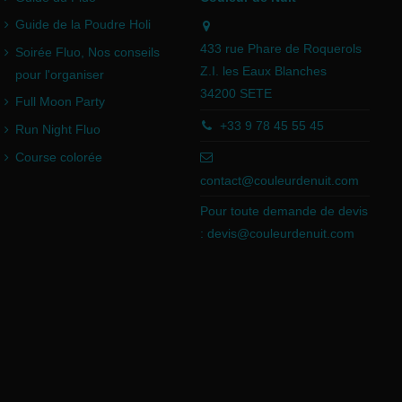
Guide de la Poudre Holi
433 rue Phare de Roquerols
Soirée Fluo, Nos conseils
Z.I. les Eaux Blanches
pour l'organiser
34200 SETE
Full Moon Party
+33 9 78 45 55 45
Run Night Fluo
Course colorée
contact@couleurdenuit.com
Pour toute demande de devis
:
devis@couleurdenuit.com