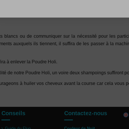
rts blancs ou de communiquer sur la nécessité pour les partici
ents auxquels ils tiennent, il suffira de les passer à la machi
ira à enlever la Poudre Holi.
ité de notre Poudre Holi, un voire deux shampoings suffiront pou
rageons à huiler vos cheveux avant la course car cela vous pe
Conseils
Contactez-nous
Guide du Fluo
Couleur de Nuit