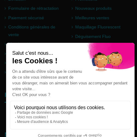
Formulaire de rétractation
Nouveaux produits
Paiement sécurisé
Meilleures ventes
Conditions générales de
Maquillage Fluorescent
vente
Déguisement Fluo
Mentions légales
Poudre Holi
Questions fréquentes
Partenaires
Plan du site
Follow us
Newsletter