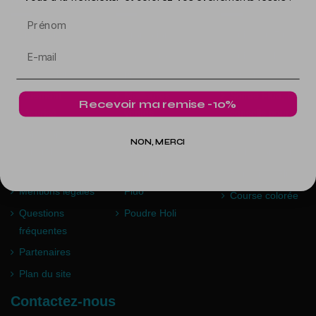
Prénom
Livraison
Promotions
Guide du Fluo
Formulaire de
Nouveaux
Guide de la
rétractation
produits
Poudre Holi
Paiement
Meilleures
Soirée Fluo, Nos
Recevoir ma remise -10%
sécurisé
ventes
conseils pour
l'organiser
Conditions
Maquillage
NON, MERCI
générales de
Fluorescent
Full Moon Party
vente
Déguisement
Run Night Fluo
Mentions légales
Fluo
Course colorée
Questions
Poudre Holi
fréquentes
Partenaires
Plan du site
Contactez-nous