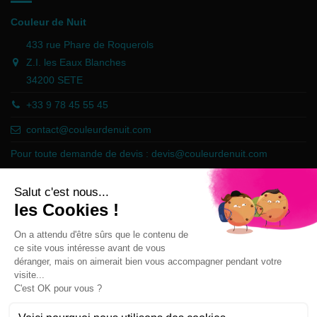
Couleur de Nuit
433 rue Phare de Roquerols
Z.I. les Eaux Blanches
34200 SETE
+33 9 78 45 55 45
contact@couleurdenuit.com
Pour toute demande de devis :
devis@couleurdenuit.com
Marchand approuvé par la Société des Avis Garantis,
cliquez ici pour
vérifier
.
Follow us