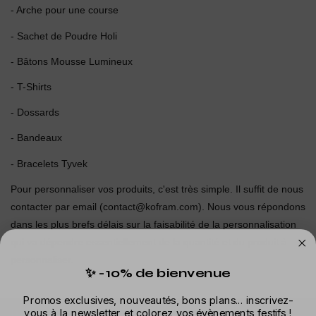
- Arche pour une course
- Sachet de Poudre Holi
- Bâtons Mousse Lumineux
- T-Shirts
- Dossards
- Bandeaux
- Bracelets Tyvek
Pour personnaliser vos produits, c'est très simple. Il suffit de nous
contacter par email (
contact@kofram.com
). Nous vous répondons
dans les plus brefs délais sur la faisabilité de la personnalisation
qui va dépendre essentiellement de la quantité et du produit à
personnaliser.
✨ -10% de bienvenue
Promos exclusives, nouveautés, bons plans... inscrivez-
Infos
Offres
Conseils
vous à la newsletter et colorez vos évènements festifs !