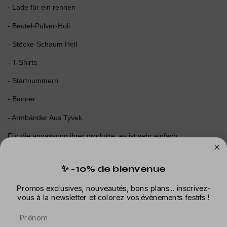
- Lade für ein rennen
- Beutel-Pulver-Holi
- Stöcke-Schaum Hell
- T-Shirts
- Startnummern
- Banner
- Armbänder Aus Tyvek
Für die anpassung ihrer produkte, es ist sehr einfach.
Kontaktieren sie uns einfach per e-mail (
contact@kofram.com
).
Wir antworten ihnen in kürzester zeit über die machbarkeit der
✨ -10% de bienvenue
anpassung, die hängt wesentlich von der menge und dem
produkt angepasst werden.
Promos exclusives, nouveautés, bons plans... inscrivez-
vous à la newsletter et colorez vos évènements festifs !
Prénom
Info
Angebot
Rat