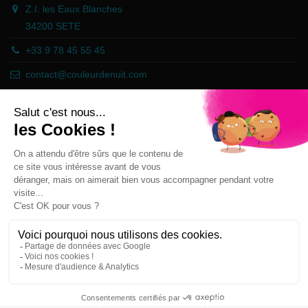
Z.I. les Eaux Blanches
34200 SETE
+33 9 78 45 55 45
contact@couleurdenuit.com
Händler zugelassen von Gesellschaft für Garantierte Bewertungen,
Klicken Sie hier
.
Follow us
Newsletter
Sie können Ihr Einverständnis jederzeit
widerrufen. Unsere Kontaktinformationen finden