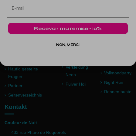
Lieferung
Promotions
Neon Leiten
Neue
Holi Pulver
Recevoir ma remise -10%
Produkte
Leiten
Sichere Bezahlung
Bestseller
Abend Fluo,
Allgemeine
NON, MERCI
Unsere tipps
Geschäftsbedingungen
Make-Up
für sie
Fluo
Impressum
organisieren
Verkleidung
Häufig gestellte
Vollmondparty
Neon
Fragen
Night Run
Pulver Holi
Partner
Rennen bunte
Seitenverzeichnis
Kontakt
Couleur de Nuit
433 rue Phare de Roquerols