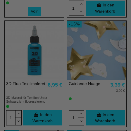
In den
Voir
Warenkorb
-15%
3D Fluo Textilmalerei
Guirlande Nuage
6,95 €
3,39 €
3,99 €
3D-Malerei für Textilien Unter
Schwarzlicht fluoreszierend
In den
In den
Warenkorb
Warenkorb