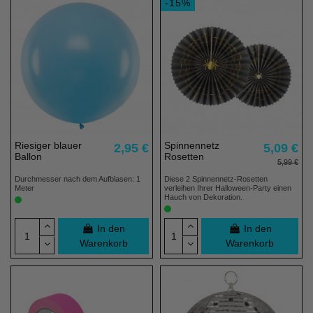
-15%
Riesiger blauer
Spinnennetz
2,95 €
5,09 €
Ballon
Rosetten
5,99 €
Durchmesser nach dem Aufblasen: 1
Diese 2 Spinnennetz-Rosetten
Meter
verleihen Ihrer Halloween-Party einen
Hauch von Dekoration.
In den
In den
Warenkorb
Warenkorb