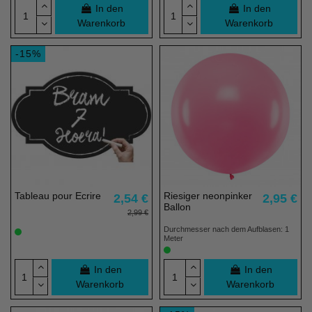
In den
In den
Warenkorb
Warenkorb
-15%
Tableau pour Ecrire
Riesiger neonpinker
2,54 €
2,95 €
Ballon
2,99 €
Durchmesser nach dem Aufblasen: 1
Meter
In den
In den
Warenkorb
Warenkorb