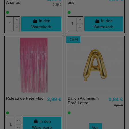
Ananas
ans
2,29 €
In den
In den
Warenkorb
Warenkorb
-15%
Rideau de Fête Fluo
Ballon Aluminium
3,99 €
0,84 €
Doré Lettre
0,99 €
In den
Warenkorb
Voir