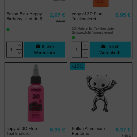
Ballon Bleu Happy
copy of 3D Fluo
2,97 €
6,95 €
(4 noten)
Birthday - Lot de 6
Textilmalerei
3,49 €
3D-Malerei für Textilien Unter
Schwarzlicht fluoreszierend
In den
In den
Warenkorb
Warenkorb
-15%
copy of 3D Fluo
Ballon Aluminium
6,95 €
6,37 €
Textilmalerei
Fantôme
7,49 €