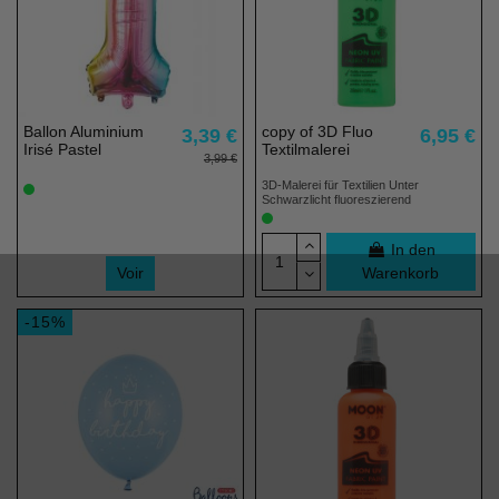
Ballon Aluminium
copy of 3D Fluo
3,39 €
6,95 €
Irisé Pastel
Textilmalerei
3,99 €
3D-Malerei für Textilien Unter
Schwarzlicht fluoreszierend
In den
Voir
Warenkorb
-15%