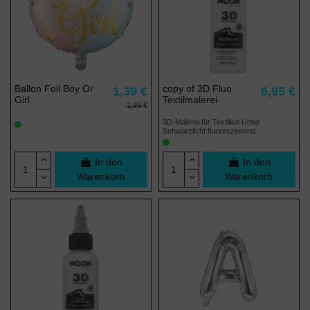
Ballon Foil Boy Or
copy of 3D Fluo
1,39 €
6,95 €
Girl
Textilmalerei
1,99 €
3D-Malerei für Textilien Unter
Schwarzlicht fluoreszierend
In den
In den
Warenkorb
Warenkorb