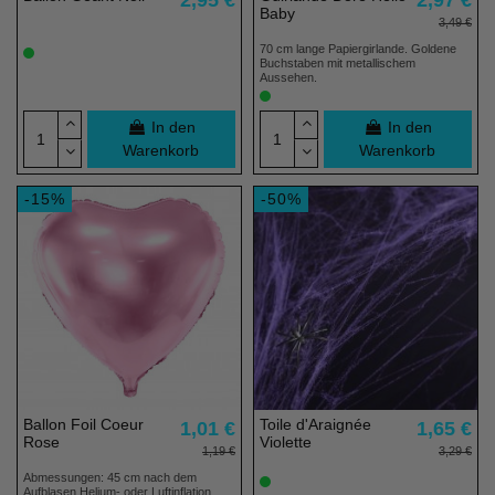
2,95 €
2,97 €
Baby
3,49 €
70 cm lange Papiergirlande. Goldene
Buchstaben mit metallischem
Aussehen.
In den
In den
Warenkorb
Warenkorb
-15%
-50%
Ballon Foil Coeur
Toile d'Araignée
1,01 €
1,65 €
Rose
Violette
1,19 €
3,29 €
Abmessungen: 45 cm nach dem
Aufblasen Helium- oder Luftinflation