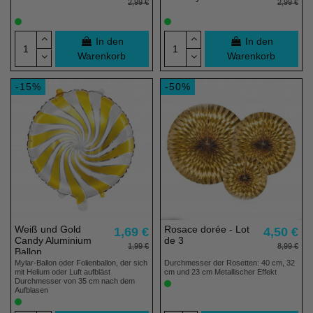
2,99 €
2,99 €
In den
In den
Warenkorb
Warenkorb
-15%
-50%
Weiß und Gold
Rosace dorée - Lot
1,69 €
4,50 €
Candy Aluminium
de 3
1,99 €
8,99 €
Ballon
Mylar-Ballon oder Folienballon, der sich
Durchmesser der Rosetten: 40 cm, 32
mit Helium oder Luft aufbläst
cm und 23 cm Metallischer Effekt
Durchmesser von 35 cm nach dem
Aufblasen