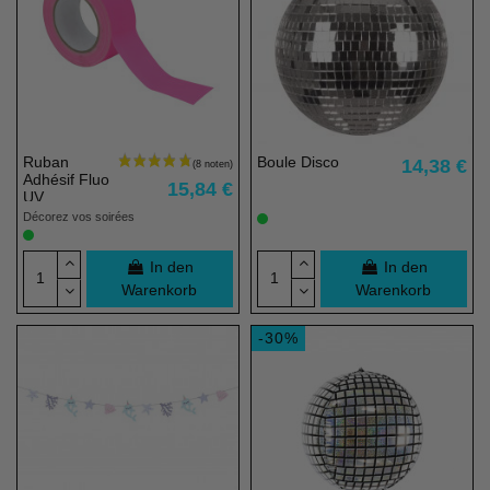
Ruban
Boule Disco
14,38 €
Adhésif Fluo
15,84 €
UV
Décorez vos soirées
In den
In den
Warenkorb
Warenkorb
-30%