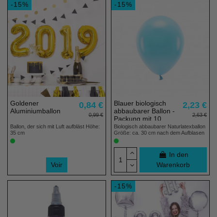
-15%
-15%
Goldener
Blauer biologisch
0,84 €
2,23 €
Aluminiumballon
abbaubarer Ballon -
0,99 €
2,63 €
Packung mit 10
Stück
Ballon, der sich mit Luft aufbläst Höhe:
Biologisch abbaubarer Naturlatexballon
35 cm
Größe: ca. 30 cm nach dem Aufblasen
In den
Voir
Warenkorb
-15%