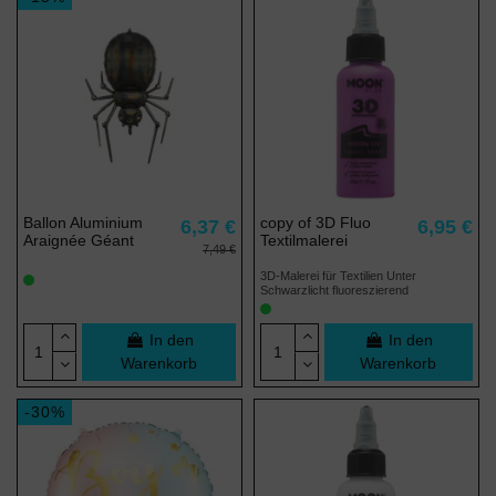
Ballon Aluminium
copy of 3D Fluo
6,37 €
6,95 €
Araignée Géant
Textilmalerei
7,49 €
3D-Malerei für Textilien Unter
Schwarzlicht fluoreszierend
In den
In den
Warenkorb
Warenkorb
-30%