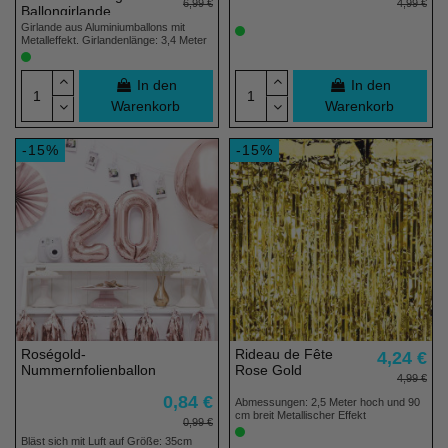
6,99 €
4,99 €
Ballongirlande
Girlande aus Aluminiumballons mit
Metalleffekt. Girlandenlänge: 3,4 Meter
In den
In den
Warenkorb
Warenkorb
-15%
-15%
Roségold-
Rideau de Fête
4,24 €
Nummernfolienballon
Rose Gold
4,99 €
0,84 €
Abmessungen: 2,5 Meter hoch und 90
cm breit Metallischer Effekt
0,99 €
Bläst sich mit Luft auf Größe: 35cm