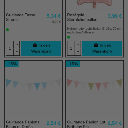
Guirlande Tassel
Roségold
5,34 €
3,99 €
Sirène
Sternfolienballon
6,29 €
Helium- oder Luftinflation Größe: 70 cm
nach dem Aufblasen
In den
In den
Warenkorb
Warenkorb
-15%
-15%
Guirlande Fanions
Guirlande Fanion 1st
2,54 €
2,54 €
Bleus et Dorés
Birthday Fille