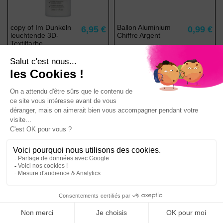
copy of Im Dunkeln
Ballon Aluminium
6,95 €
0,99 €
leuchtende 3D-
Chiffre Argent
Textilfarbe
Textilfarbe Phosphoreszierend im
Dunkeln
In den
Warenkorb
Voir
-15%
copy of Im Dunkeln
Ballon Aluminium
6,95 €
0,84 €
leuchtende 3D-
Lettre Rose
0,99 €
Textilfarbe