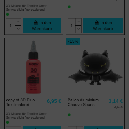
3D-Malerei für Textilien Unter
Schwarzlicht fluoreszierend
In den
In den
Warenkorb
Warenkorb
-15%
copy of 3D Fluo
Ballon Aluminium
6,95 €
3,14 €
Textilmalerei
Chauve Souris
3,69 €
3D-Malerei für Textilien Unter
Schwarzlicht fluoreszierend