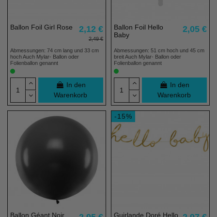
Ballon Foil Girl Rose
Ballon Foil Hello
2,12 €
2,05 €
Baby
2,49 €
Abmessungen: 74 cm lang und 33 cm
Abmessungen: 51 cm hoch und 45 cm
hoch Auch Mylar- Ballon oder
breit Auch Mylar- Ballon oder
Folienballon genannt
Folienballon genannt
In den
In den
Warenkorb
Warenkorb
-15%
Ballon Géant Noir
Guirlande Doré Hello