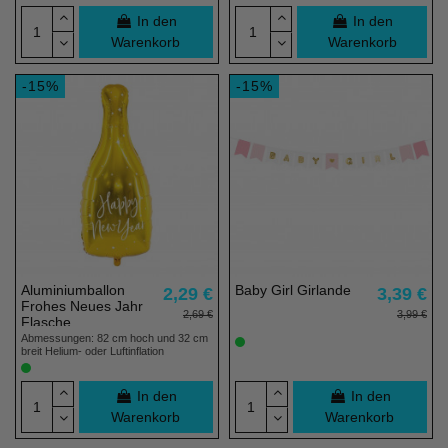
In den
In den
Warenkorb
Warenkorb
-15%
-15%
Aluminiumballon
Baby Girl Girlande
2,29 €
3,39 €
Frohes Neues Jahr
2,69 €
3,99 €
Flasche
Abmessungen: 82 cm hoch und 32 cm
breit Helium- oder Luftinflation
In den
In den
Warenkorb
Warenkorb