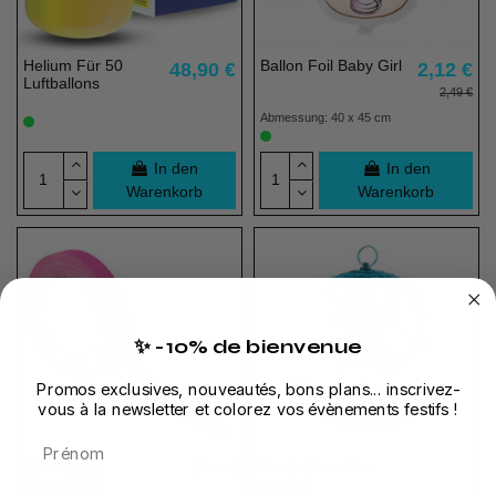
Helium Für 50
Ballon Foil Baby Girl
48,90 €
2,12 €
Luftballons
2,49 €
Abmessung: 40 x 45 cm
In den
In den
Warenkorb
Warenkorb
✨ -10% de bienvenue
Promos exclusives, nouveautés, bons plans... inscrivez-
vous à la newsletter et colorez vos évènements festifs !
Prénom
Klebeband
Boule Disco Arc-
15,99 €
Neon-25 X
en-ciel
7,20 €