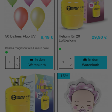
50 Ballons Fluo UV
Helium für 20
8,49 €
29,90 €
Luftballons
Ballons réagissant à la lumière noire
In den
In den
Warenkorb
Warenkorb
-15%