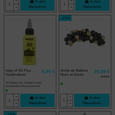
In den
In den
Warenkorb
Warenkorb
-15%
copy of 3D Fluo
Arche de Ballons
6,95 €
25,49 €
Textilmalerei
Noirs et Dorés
29,99 €
3D-Malerei für Textilien Unter
Schwarzlicht fluoreszierend
In den
In den
Warenkorb
Warenkorb
-15%