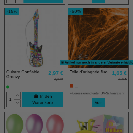
-15%
-50%
Artikel nur noch in anderer Variante erhältli
Guitare Gonflable
Toile d'ariagnée fluo
2,97 €
1,65 €
Groovy
3,49 €
3,29 €
Fluoreszierend unter UV-Schwarzlicht
In den
Warenkorb
Voir