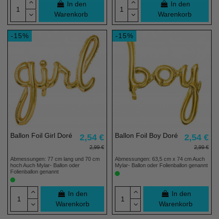
In den
In den
Warenkorb
Warenkorb
-15%
-15%
Ballon Foil Girl Doré
Ballon Foil Boy Doré
2,54 €
2,54 €
2,99 €
2,99 €
Abmessungen: 77 cm lang und 70 cm
Abmessungen: 63,5 cm x 74 cm Auch
hoch Auch Mylar- Ballon oder
Mylar- Ballon oder Folienballon genannt
Folienballon genannt
In den
In den
Warenkorb
Warenkorb