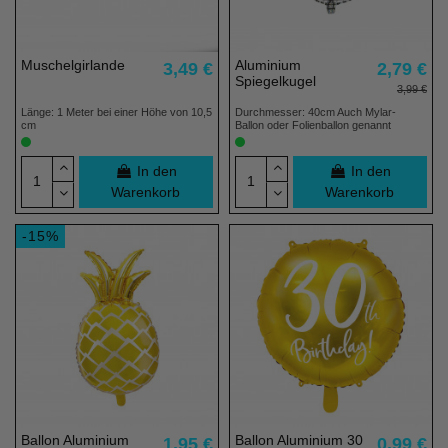
Muschelgirlande
Aluminium
3,49 €
2,79 €
Spiegelkugel
3,99 €
Länge: 1 Meter bei einer Höhe von 10,5
Durchmesser: 40cm Auch Mylar-
cm
Ballon oder Folienballon genannt
In den
In den
Warenkorb
Warenkorb
-15%
Ballon Aluminium
Ballon Aluminium 30
1,95 €
0,99 €