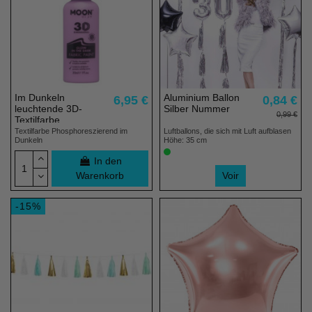
Im Dunkeln
Aluminium Ballon
6,95 €
0,84 €
leuchtende 3D-
Silber Nummer
0,99 €
Textilfarbe
Textilfarbe Phosphoreszierend im
Luftballons, die sich mit Luft aufblasen
Dunkeln
Höhe: 35 cm
In den
Warenkorb
Voir
-15%