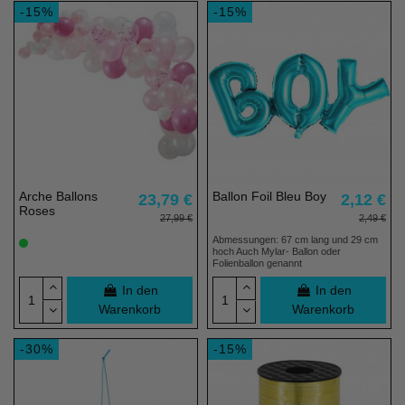
-15%
-15%
Arche Ballons
Ballon Foil Bleu Boy
23,79 €
2,12 €
Roses
27,99 €
2,49 €
Abmessungen: 67 cm lang und 29 cm
hoch Auch Mylar- Ballon oder
Folienballon genannt
In den
In den
Warenkorb
Warenkorb
-30%
-15%