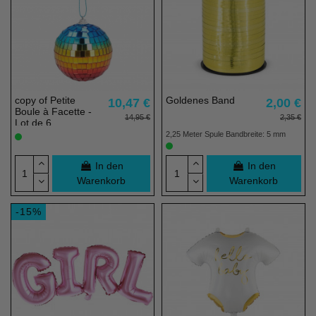
copy of Petite
Goldenes Band
10,47 €
2,00 €
Boule à Facette -
14,95 €
2,35 €
Lot de 6
2,25 Meter Spule Bandbreite: 5 mm
In den
In den
Warenkorb
Warenkorb
-15%