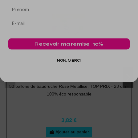
Prénom
Recevoir ma remise -10%
NON, MERCI
50 ballons de baudruche Rose Métallisé, TOP PRIX - 23 cm -
100% éco responsable
3,82 €
Ajouter au panier