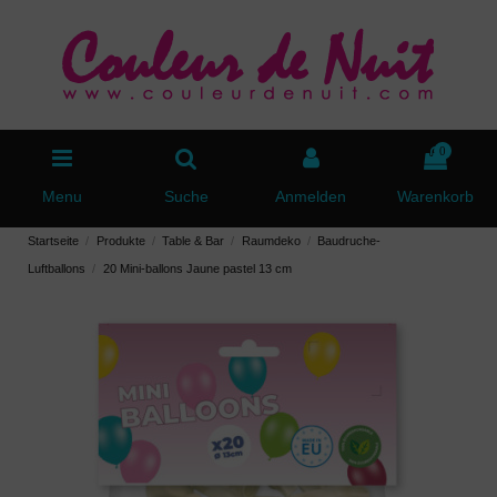
0
Menu
Suche
Anmelden
Warenkorb
Startseite
Produkte
Table & Bar
Raumdeko
Baudruche-
Luftballons
20 Mini-ballons Jaune pastel 13 cm