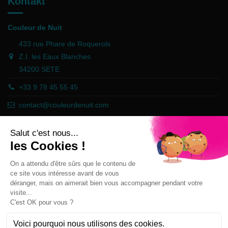
Kontakt
Couleur de Nuit
433 rue Phare de Roquerols
Z.I. les Eaux Blanches
34200 SETE
+33 9 78 45 55 45
contact@couleurdenuit.com
Händler zugelassen von Gesellschaft für Garantierte Bewertungen,
Klicken Sie hier
.
Follow us
Newsletter