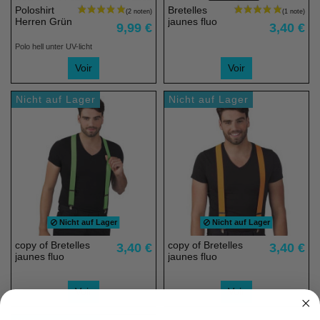
Poloshirt
Bretelles
Herren Grün
jaunes fluo
9,99 €
3,40 €
Polo hell unter UV-licht
Voir
Voir
Nicht auf Lager
Nicht auf Lager
Nicht auf Lager
Nicht auf Lager
(1 note)
copy of Bretelles
copy of Bretelles
3,40 €
3,40 €
jaunes fluo
jaunes fluo
Voir
Voir