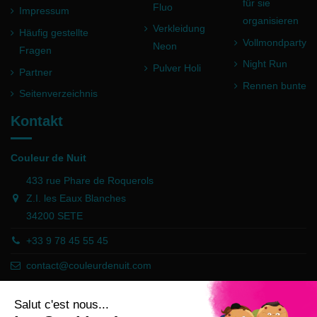
für sie
Fluo
Impressum
organisieren
Verkleidung
Häufig gestellte
Vollmondparty
Neon
Fragen
Night Run
Pulver Holi
Partner
Rennen bunte
Seitenverzeichnis
Kontakt
Couleur de Nuit
433 rue Phare de Roquerols
Z.I. les Eaux Blanches
34200 SETE
+33 9 78 45 55 45
contact@couleurdenuit.com
Händler zugelassen von Gesellschaft für Garantierte Bewertungen,
Klicken Sie hier
.