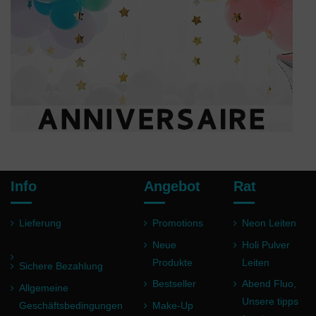
Info
Angebot
Rat
Lieferung
Promotions
Neon Leiten
Neue
Holi Pulver
Produkte
Leiten
Sichere Bezahlung
Bestseller
Abend Fluo,
Allgemeine
Unsere tipps
Geschäftsbedingungen
Make-Up