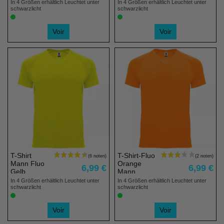
Mann
In 4 Größen erhältlich Leuchtet unter
In 4 Größen erhältlich Leuchtet unter
schwarzlicht
schwarzlicht
Voir
Voir
T-Shirt
T-Shirt-Fluo
Mann Fluo
Orange
6,99 €
6,99 €
Gelb
Mann
In 4 Größen erhältlich Leuchtet unter
In 4 Größen erhältlich Leuchtet unter
schwarzlicht
schwarzlicht
Voir
Voir