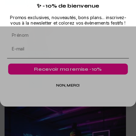
Nicht auf Lager
✨ -10% de bienvenue
Promos exclusives, nouveautés, bons plans... inscrivez-
vous à la newsletter et colorez vos évènements festifs !
Prénom
Nicht auf Lager
copy of Bretelles
3,40 €
jaunes fluo
Recevoir ma remise -10%
Voir
NON, MERCI