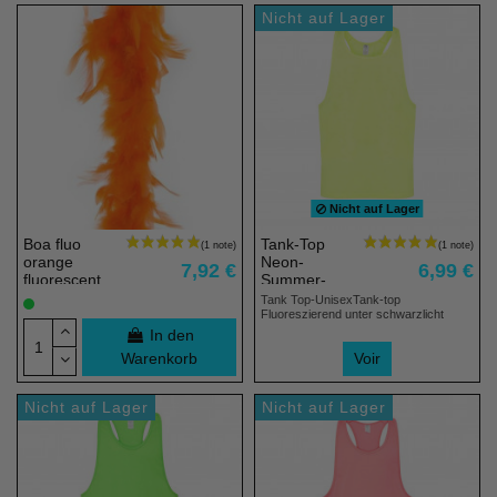
Nicht auf Lager
(3 noten)
Nicht auf Lager
Boa fluo
Tank-Top
orange
Neon-
7,92 €
6,99 €
fluorescent
Summer-
2m45
Party Gelb
Tank Top-UnisexTank-top
Fluoreszierend unter schwarzlicht
In den
Warenkorb
Voir
Nicht auf Lager
Nicht auf Lager