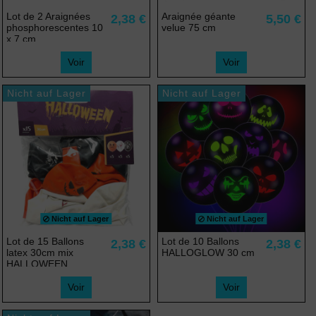
Lot de 2 Araignées
Araignée géante
2,38 €
5,50 €
phosphorescentes 10
velue 75 cm
x 7 cm
Voir
Voir
Nicht auf Lager
Nicht auf Lager
Nicht auf Lager
Nicht auf Lager
Lot de 15 Ballons
Lot de 10 Ballons
2,38 €
2,38 €
latex 30cm mix
HALLOGLOW 30 cm
HALLOWEEN
Voir
Voir