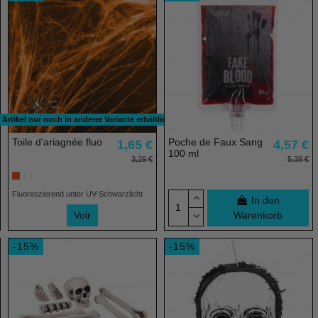
Artikel nur noch in anderer Variante erhältlich
Toile d'ariagnée fluo
Poche de Faux Sang
1,65 €
4,57 €
100 ml
3,29 €
5,38 €
Fluoreszierend unter UV-Schwarzlicht
In den
Voir
Warenkorb
-15%
-15%