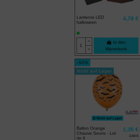
Lanterne LED
4,78 €
halloween
In den
Warenkorb
-50%
Nicht auf Lager
Nicht auf Lager
Ballon Orange
1,35 €
Chauve Souris - Lot
2,69 €
de 6