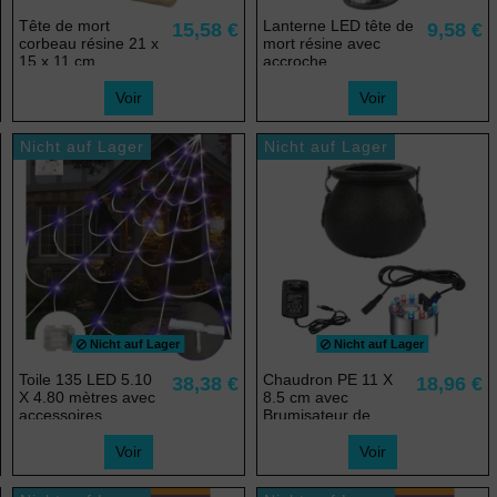
Tête de mort
Lanterne LED tête de
15,58 €
9,58 €
corbeau résine 21 x
mort résine avec
15 x 11 cm
accroche
Voir
Voir
Nicht auf Lager
Nicht auf Lager
Nicht auf Lager
Nicht auf Lager
Toile 135 LED 5.10
Chaudron PE 11 X
38,38 €
18,96 €
X 4.80 mètres avec
8.5 cm avec
accessoires
Brumisateur de
fumée LED
Voir
Voir