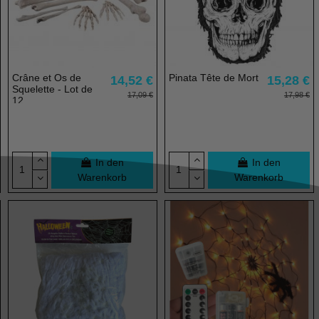
Crâne et Os de
Pinata Tête de Mort
14,52 €
15,28 €
Squelette - Lot de
17,09 €
17,98 €
12
In den
In den
Warenkorb
Warenkorb