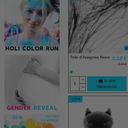
Toile d'Araignée Noire
2,12 €
2,49 €
In den
Warenkorb
-15%