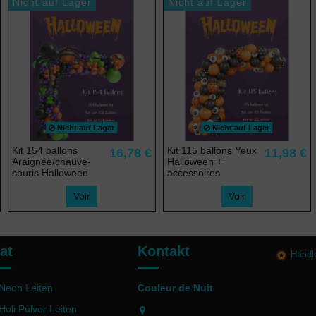
Nicht auf Lager
Nicht auf Lager
Nicht auf Lager
Nicht auf Lager
Kit 154 ballons
Kit 115 ballons Yeux
16,78 €
11,98 €
Araignée/chauve-
Halloween +
souris Halloween
accessoires
Voir
Voir
at
Kontakt
Händl
Neon Leiten
Couleur de Nuit
Holi Pulver Leiten