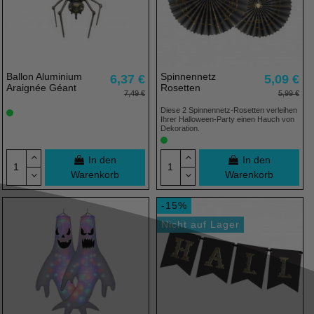
Ballon Aluminium
Spinnennetz
6,37 €
5,09 €
Araignée Géant
Rosetten
7,49 €
5,99 €
Diese 2 Spinnennetz-Rosetten verleihen
Ihrer Halloween-Party einen Hauch von
Dekoration.
In den
In den
Warenkorb
Warenkorb
-15%
Nicht auf Lager