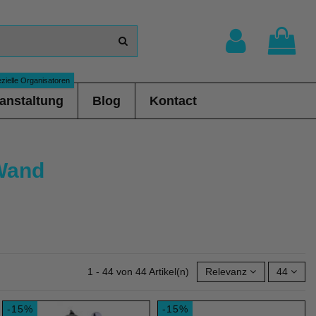
zielle Organisatoren
anstaltung
Blog
Kontact
-Wand
1 - 44 von 44 Artikel(n)
Relevanz
44
-15%
-15%