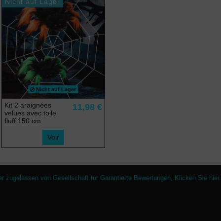
Nicht auf Lager
Nicht auf Lager
Kit 2 araignées
11,98 €
velues avec toile
fluff 150 cm
Voir
er zugelassen von Gesellschaft für Garantierte Bewertungen,
Klicken Sie hier
.