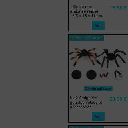
Tête de mort
15,58 €
araignée résine
13.5 x 15 x 11 cm
Voir
Nicht auf Lager
Nicht auf Lager
Kit 2 Araignées
23,98 €
géantes velues et
accessoires
Voir