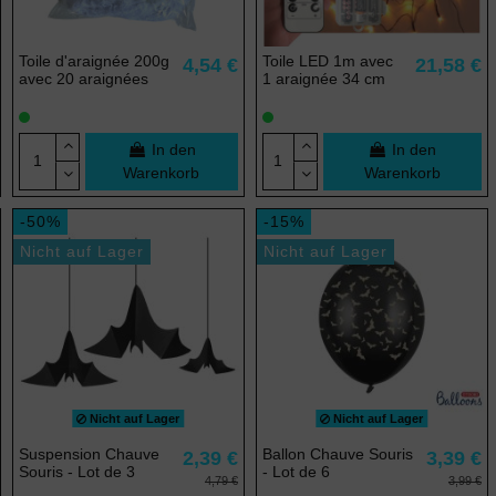
Toile d'araignée 200g
Toile LED 1m avec
4,54 €
21,58 €
avec 20 araignées
1 araignée 34 cm
In den
In den
Warenkorb
Warenkorb
-50%
-15%
Nicht auf Lager
Nicht auf Lager
Nicht auf Lager
Nicht auf Lager
Suspension Chauve
Ballon Chauve Souris
2,39 €
3,39 €
Souris - Lot de 3
- Lot de 6
4,79 €
3,99 €