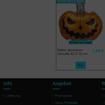
Nicht auf Lager
Nicht auf Lager
Ballon aluminium
1,90 €
citrouille 62 X 75 cm
Voir
Info
Angebot
R
Lieferung
Promotions
Neue Produkte