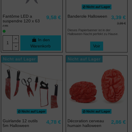
Nicht auf Lager
Fantôme LED a
Banderole Halloween
9,58 €
3,39 €
suspendre 120 x 63
3,99 €
cm
Dieses Papierbanner ist in der
Halloween-Nacht perfekt zu Hause.
In den
Warenkorb
Voir
Nicht auf Lager
Nicht auf Lager
Nicht auf Lager
Nicht auf Lager
Guirlande 12 outils
Décoration cerveau
4,78 €
2,86 €
5m Halloween
humain halloween