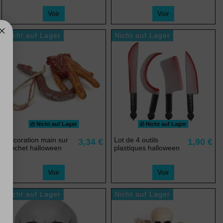
Voir
Voir
Nicht auf Lager
Nicht auf Lager
Nicht auf Lager
Nicht auf Lager
Décoration main sur
Lot de 4 outils
3,34 €
1,90 €
crochet halloween
plastiques halloween
Voir
Voir
Nicht auf Lager
Nicht auf Lager