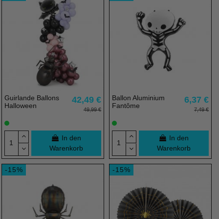
Guirlande Ballons
Ballon Aluminium
42,49 €
6,37 €
Halloween
Fantôme
49,99 €
7,49 €
In den
In den
Warenkorb
Warenkorb
-15%
-15%