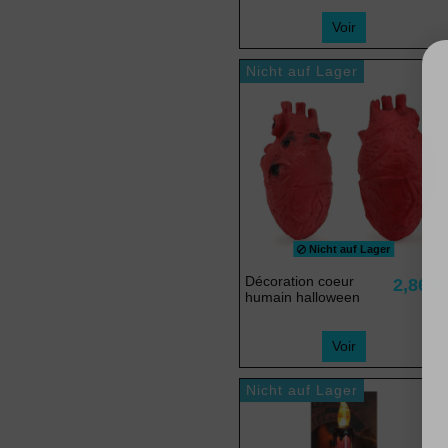
Voir
Nicht auf Lager
Nicht auf Lager
Décoration coeur
2,86 €
humain halloween
Voir
Nicht auf Lager