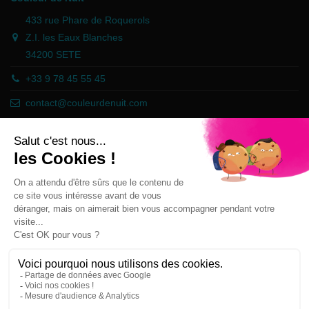
433 rue Phare de Roquerols
Z.I. les Eaux Blanches
34200 SETE
+33 9 78 45 55 45
contact@couleurdenuit.com
Händler zugelassen von Gesellschaft für Garantierte Bewertungen,
Klicken Sie hier
.
Follow us
Newsletter