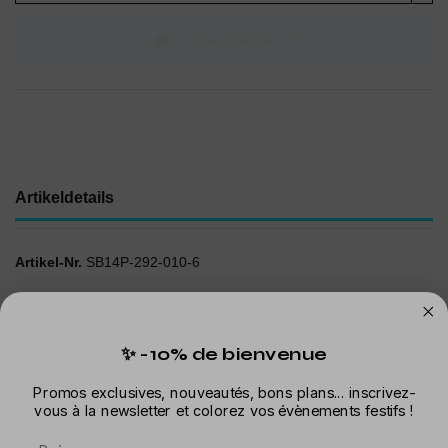
In den Warenkorb
Artikeldetails
Artikel-Nr.
SB14P-292-010-6
✨ -10% de bienvenue
In der gleichen Kategorie
Promos exclusives, nouveautés, bons plans... inscrivez-
vous à la newsletter et colorez vos évènements festifs !
Prénom