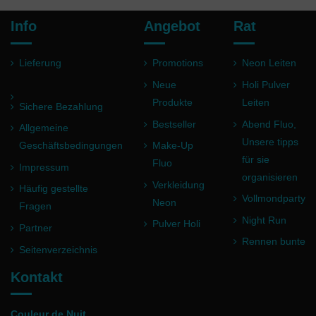
Info
Angebot
Rat
Lieferung
Promotions
Neon Leiten
Neue
Holi Pulver
Produkte
Leiten
Sichere Bezahlung
Bestseller
Abend Fluo,
Allgemeine
Unsere tipps
Geschäftsbedingungen
Make-Up
für sie
Fluo
Impressum
organisieren
Verkleidung
Häufig gestellte
Vollmondparty
Neon
Fragen
Night Run
Pulver Holi
Partner
Rennen bunte
Seitenverzeichnis
Kontakt
Couleur de Nuit