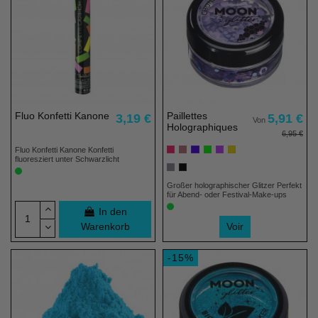
Fluo Konfetti Kanone
Paillettes
3,19 €
5,91 €
Von
Holographiques
6,95 €
Fluo Konfetti Kanone Konfetti
fluoresziert unter Schwarzlicht
Großer holographischer Glitzer Perfekt
für Abend- oder Festival-Make-ups
In den
Warenkorb
Voir
-15%