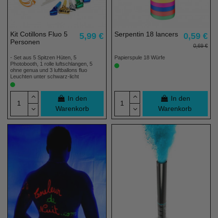
Kit Cotillons Fluo 5
Serpentin 18 lancers
5,99 €
0,59 €
Personen
0,69 €
- Set aus 5 Spitzen Hüten, 5
Papierspule 18 Würfe
Photobooth, 1 rolle luftschlangen, 5
ohne genua und 3 luftballons fluo
Leuchten unter schwarz-licht
In den
In den
Warenkorb
Warenkorb