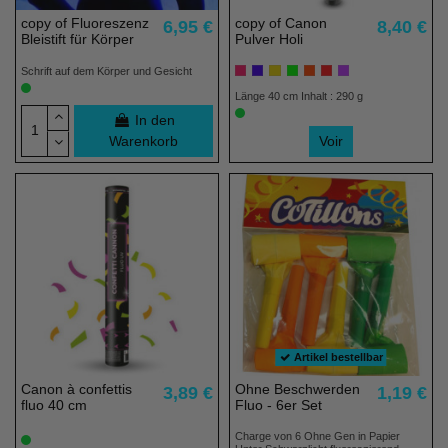
copy of Fluoreszenz
copy of Canon
6,95 €
8,40 €
Bleistift für Körper
Pulver Holi
Schrift auf dem Körper und Gesicht
Länge 40 cm Inhalt : 290 g
(17 noten)
In den
Warenkorb
Voir
Artikel bestellbar
Canon à confettis
Ohne Beschwerden
3,89 €
1,19 €
fluo 40 cm
Fluo - 6er Set
Charge von 6 Ohne Gen in Papier