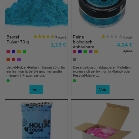
Beutel
Feine
Pulver 70 g
biologisch
1,19 €
4,24 €
abbaubare
4,99 €
Pailletten
Beutel-Pulver-Farbe im format 70 g, für
Diese biologisch abbaubaren Pailletten
ein fest von farbe Sie möchten große
eignen sich perfekt für Ihr Abend- oder
mengen ? Fragen sie uns
Festival-Make-up.
Voir
Voir