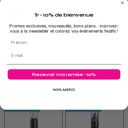
Nicht auf Lager
✨ -10% de bienvenue
Promos exclusives, nouveautés, bons plans... inscrivez-
vous à la newsletter et colorez vos évènements festifs !
Prénom
Nicht auf Lager
Nicht auf Lager
Schillernde
copy of Fluoreszenz
5,91 €
6,95 €
Von
Pailletten
Bleistift für Körper
6,95 €
Schrift auf dem Körper und Gesicht
Recevoir ma remise -10%
Diese Pailletten sind perfekt für Ihr
Abend- oder Festival-Make-up
NON, MERCI
Voir
Voir
Nicht auf Lager
Nicht auf Lager