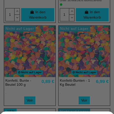
Unter Schwarzlicht fluoreszierend
In den
In den
Warenkorb
Warenkorb
Nicht auf Lager
Nicht auf Lager
Nicht auf Lager
Nicht auf Lager
Konfetti, Bunte -
Konfetti-Bunten - 1
0,89 €
6,99 €
Beutel 100 g
Kg Beutel
.
.
Voir
Voir
-15%
Nicht auf Lager