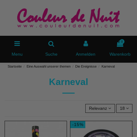
0
Menu
Suche
Anmelden
Warenkorb
Startseite
Eine Auswahl unserer themen
Die Ereignisse
Karneval
Karneval
Relevanz
18
-15%