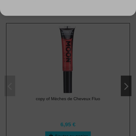
copy of Mèches de Cheveux Fluo
6,95 €