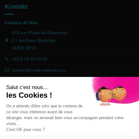
Kontakt
Couleur de Nuit
433 rue Phare de Roquerols
Z.I. les Eaux Blanches
34200 SETE
+33 9 78 45 55 45
contact@couleurdenuit.com
Händler zugelassen von Gesellschaft für Garantierte Bewertungen,
Klicken Sie hier
.
Follow us