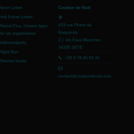
Neon Leiten
Couleur de Nuit
Holi Pulver Leiten
433 rue Phare de
Abend Fluo, Unsere tipps
Roquerols
für sie organisieren
Z.I. les Eaux Blanches
Vollmondparty
34200 SETE
Night Run
+33 9 78 45 55 45
Rennen bunte
contact@couleurdenuit.com