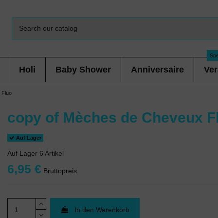
Spe
Holi
Baby Shower
Anniversaire
Ver
 Fluo
copy of Mèches de Cheveux F
Auf Lager
Auf Lager
6 Artikel
6,95 €
Bruttopreis
In den Warenkorb