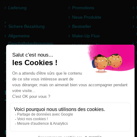
Lieferung
Promotions
Neue Produkte
Sichere Bezahlung
Bestseller
Allgemeine
Make-Up Fluo
Geschäftsbedingungen
Verkleidung Neon
Impressum
Pulver Holi
Häufig gestellte Fragen
Partner
Seitenverzeichnis
Follow us
Newsletter