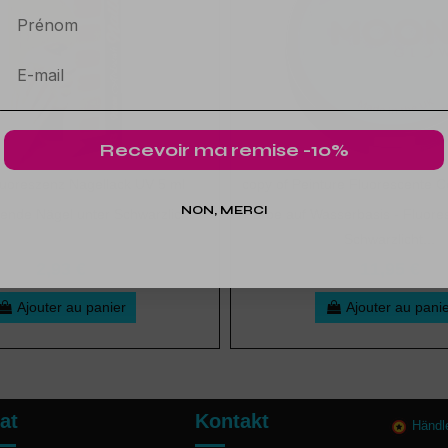
Prénom
Recevoir ma remise -10%
luoreszenz Nagellack UV 5 ml
copy of Peinture Fluorescente C
NON, MERCI
rende Nägel unter Schwarzlicht
Farbe auf Wasserbasis - Fluore
Schwarzlicht...
2,93 €
11,95 €
Ajouter au panier
Ajouter au pani
at
Kontakt
Händl