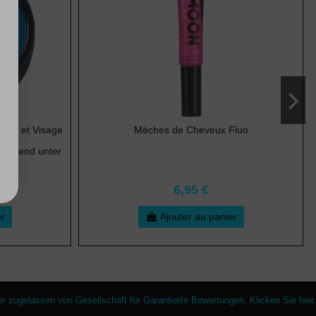
orps et Visage
Mèches de Cheveux Fluo
szierend unter
F
6,95 €
er
Ajouter au panier
er zugelassen von Gesellschaft für Garantierte Bewertungen,
Klicken Sie hier
.