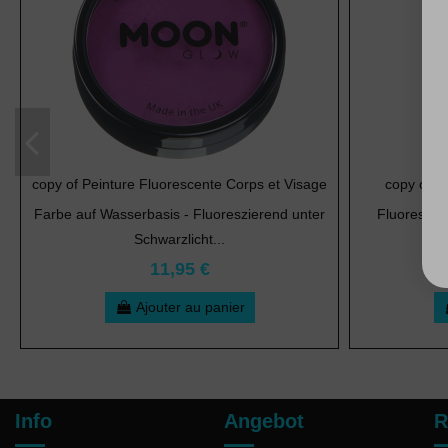
copy of Peinture Fluorescente Corps et Visage
copy of F
Farbe auf Wasserbasis - Fluoreszierend unter
Fluoreszie
Schwarzlicht...
11,95 €
Ajouter au panier
Info
Angebot
R