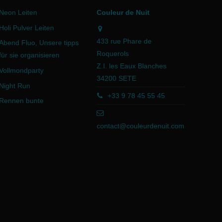
Neon Leiten
Couleur de Nuit
Holi Pulver Leiten
433 rue Phare de
Abend Fluo, Unsere tipps
Roquerols
für sie organisieren
Z.I. les Eaux Blanches
Vollmondparty
34200 SETE
Night Run
+33 9 78 45 55 45
Rennen bunte
contact@couleurdenuit.com