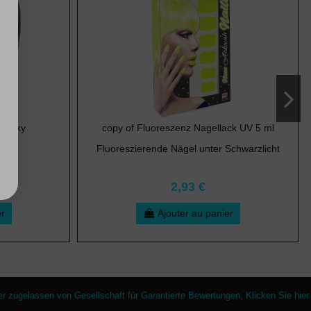
Chunky
copy of Fluoreszenz Nagellack UV 5 ml
Fluoreszierende Nägel unter Schwarzlicht
2,93 €
er
Ajouter au panier
er zugelassen von Gesellschaft für Garantierte Bewertungen,
Klicken Sie hier
.