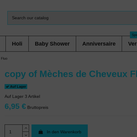
Spe
Holi
Baby Shower
Anniversaire
Ver
 Fluo
copy of Mèches de Cheveux F
Auf Lager
Auf Lager
3 Artikel
6,95 €
Bruttopreis
In den Warenkorb