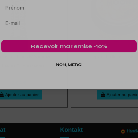
Prénom
Recevoir ma remise -10%
 Lèvres Fluo UV Stargazer
copy of Paillettes Fluo 
NON, MERCI
 Lèvres Fluorescentes
2,04 €
6,95 €
Ajouter au panier
Ajouter au pani
at
Kontakt
Händl