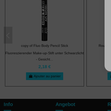
copy of Fluo Body Pencil Stick
Rouge à
Fluoreszierender Make-up-Stift unter Schwarzlicht
Des
- Gesicht...
2,18 €
Ajouter au panier
Info
Angebot
R