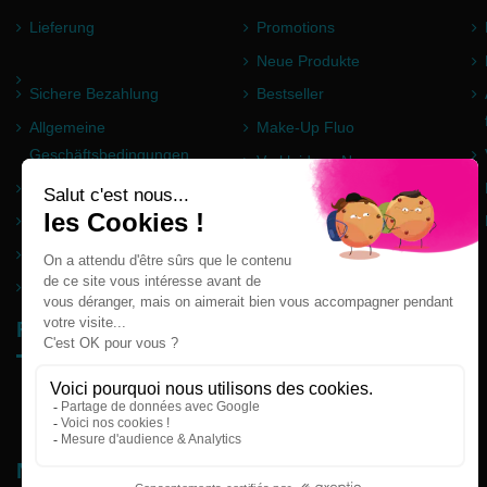
Lieferung
Promotions
Neue Produkte
Sichere Bezahlung
Bestseller
Allgemeine
Make-Up Fluo
Geschäftsbedingungen
Verkleidung Neon
Impressum
Pulver Holi
Häufig gestellte Fragen
Partner
Seitenverzeichnis
Follow us
Newsletter