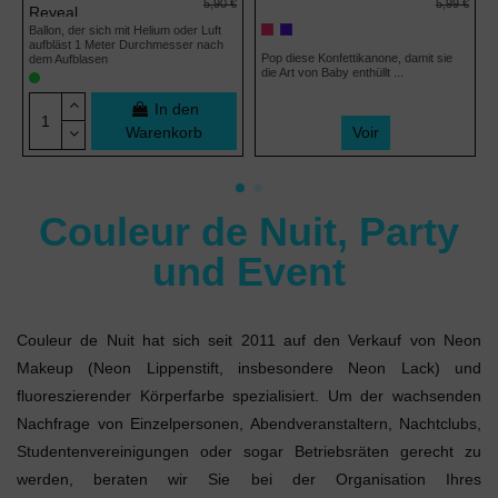
5,90 €
5,99 €
Reveal
Ballon, der sich mit Helium oder Luft
aufbläst 1 Meter Durchmesser nach
Pop diese Konfettikanone, damit sie
dem Aufblasen
die Art von Baby enthüllt ...
In den
Warenkorb
Voir
Couleur de Nuit, Party
und Event
(170 noten)
Couleur de Nuit hat sich seit 2011 auf den Verkauf von Neon
Makeup (Neon Lippenstift, insbesondere Neon Lack) und
fluoreszierender Körperfarbe spezialisiert. Um der wachsenden
Nachfrage von Einzelpersonen, Abendveranstaltern, Nachtclubs,
Studentenvereinigungen oder sogar Betriebsräten gerecht zu
werden, beraten wir Sie bei der Organisation Ihres