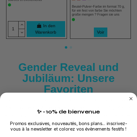
Beutel-Pulver-Farbe im format 70 g,
für ein fest von farbe Sie möchten
große mengen ? Fragen sie uns
In den
Warenkorb
Voir
Gender Reveal und
Jubiläum: Unsere
Favoriten
Das Thema des Augenblicks und zweifellos die Gender Reveal.
Dieser aus den USA geerbte Feiertag feiert die zukünftige Ankunft
✨ -10% de bienvenue
eines Babys. Bei dieser Gelegenheit werden wir das Genre des
Promos exclusives, nouveautés, bons plans... inscrivez-
letzteren dank Pistolen aus farbigem Pulver, Konfetti ... enthüllen.
vous à la newsletter et colorez vos évènements festifs !
Sie werden verstehen, wenn die Farbe rosa ist, wird es ein