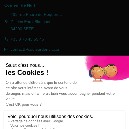
Couleur de Nuit
433 rue Phare de Roquerols
Z.I. les Eaux Blanches
34200 SETE
+33 9 78 45 55 45
contact@couleurdenuit.com
Händler zugelassen von Gesellschaft für Garantierte Bewertungen,
Klicken Sie hier
.
Follow us
Newsletter