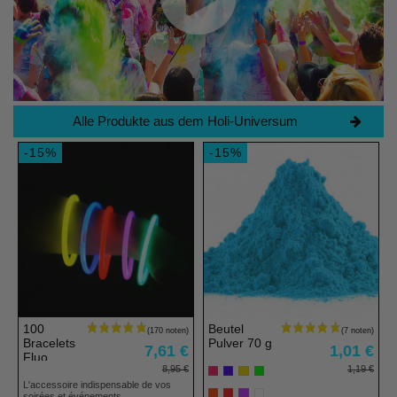
Alle Produkte aus dem Holi-Universum
-15%
-15%
100
Beutel
Bracelets
Pulver 70 g
7,61 €
1,01 €
Fluo
8,95 €
1,19 €
L'accessoire indispensable de vos
soirées et événements