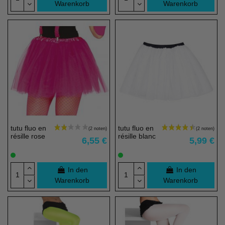
Warenkorb
Warenkorb
tutu fluo en
tutu fluo en
résille rose
résille blanc
6,55 €
5,99 €
In den
In den
Warenkorb
Warenkorb
(2 noten)