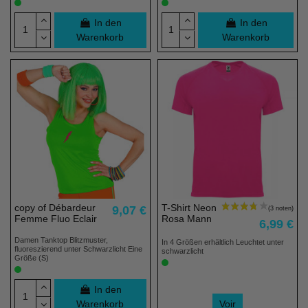
In den
In den
Warenkorb
Warenkorb
copy of Débardeur
T-Shirt Neon
9,07 €
Femme Fluo Eclair
Rosa Mann
6,99 €
Damen Tanktop Blitzmuster,
In 4 Größen erhältlich Leuchtet unter
fluoreszierend unter Schwarzlicht Eine
schwarzlicht
Größe (S)
In den
Warenkorb
Voir