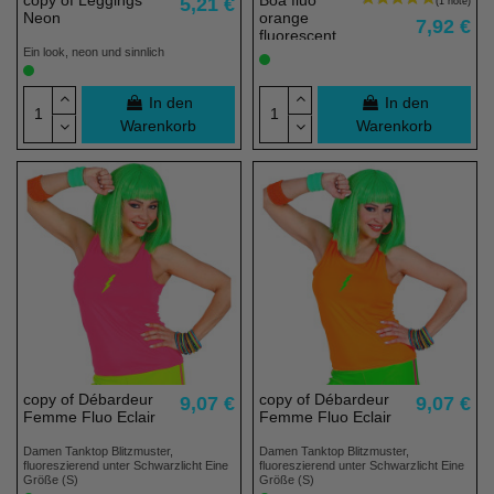
5,21 €
Neon
orange
7,92 €
fluorescent
2m45
Ein look, neon und sinnlich
In den
In den
Warenkorb
Warenkorb
copy of Débardeur
copy of Débardeur
9,07 €
9,07 €
Femme Fluo Eclair
Femme Fluo Eclair
Damen Tanktop Blitzmuster,
Damen Tanktop Blitzmuster,
fluoreszierend unter Schwarzlicht Eine
fluoreszierend unter Schwarzlicht Eine
Größe (S)
Größe (S)