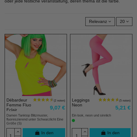
oder jede festliche veranstaltung, deren thema ist die farbe.
Relevanz
20
Débardeur
Leggings
Femme Fluo
Neon
9,07 €
5,21 €
Eclair
Damen Tanktop Blitzmuster,
Ein look, neon und sinnlich
fluoreszierend unter Schwarzlicht Eine
Größe (S)
In den
In den