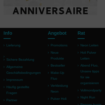
Info
Angebot
Rat
Lieferung
Promotions
Neon Leiten
Neue
Holi Pulver
Produkte
Leiten
Sichere Bezahlung
Bestseller
Abend Fluo,
Allgemeine
(2 noten)
Unsere tipps
Geschäftsbedingungen
Make-Up
für sie
Fluo
Impressum
organisieren
Verkleidung
Häufig gestellte
Vollmondparty
Neon
Fragen
Night Run
Pulver Holi
Partner
Rennen bunte