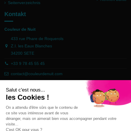
Seitenverzeichnis
Kontakt
Couleur de Nuit
433 rue Phare de Roquerols
Z.I. les Eaux Blanches
34200 SETE
+33 9 78 45 55 45
contact@couleurdenuit.com
Händler zugelassen von Gesellschaft für Garantierte Bewertungen,
Klicken Sie hier
.
Follow us