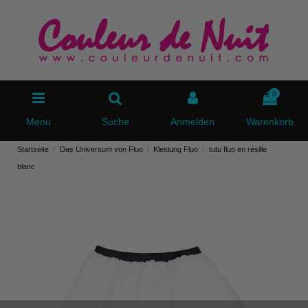
0
Menu
Suche
Anmelden
Warenkorb
Startseite
Das Universum von Fluo
Kleidung Fluo
tutu fluo en résille
blanc