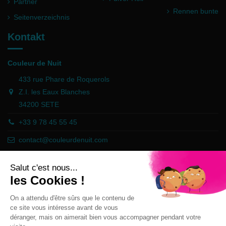
Partner
Rennen bunte
Seitenverzeichnis
Kontakt
Couleur de Nuit
433 rue Phare de Roquerols
Z.I. les Eaux Blanches
34200 SETE
+33 9 78 45 55 45
contact@couleurdenuit.com
Händler zugelassen von Gesellschaft für Garantierte Bewertungen,
Klicken Sie hier
.
Follow us