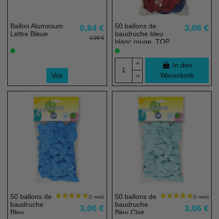
Ballon Aluminium
50 ballons de
0,84 €
3,06 €
Lettre Bleue
baudruche bleu
0,99 €
blanc rouge, TOP
PRIX - 23 cm - 100%
éco responsable
In den
Voir
Warenkorb
50 ballons de
50 ballons de
baudruche
baudruche
3,06 €
3,06 €
Bleu
Bleu Clair,