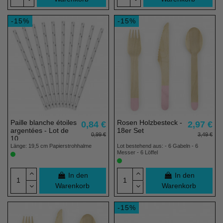
-15%
-15%
Paille blanche étoiles
Rosen Holzbesteck -
0,84 €
2,97 €
argentées - Lot de
18er Set
0,99 €
3,49 €
10
Länge: 19,5 cm Papierstrohhalme
Lot bestehend aus: - 6 Gabeln - 6
Messer - 6 Löffel
In den
In den
Warenkorb
Warenkorb
-15%