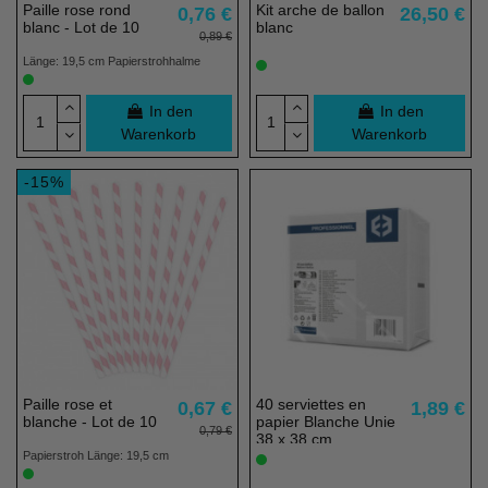
Paille rose rond
Kit arche de ballon
0,76 €
26,50 €
blanc - Lot de 10
blanc
0,89 €
Länge: 19,5 cm Papierstrohhalme
In den
In den
Warenkorb
Warenkorb
-15%
Paille rose et
40 serviettes en
0,67 €
1,89 €
blanche - Lot de 10
papier Blanche Unie
0,79 €
38 x 38 cm
Papierstroh Länge: 19,5 cm