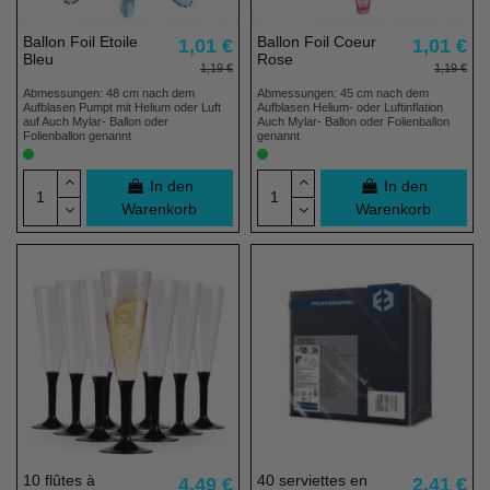
Ballon Foil Etoile
Ballon Foil Coeur
1,01 €
1,01 €
Bleu
Rose
1,19 €
1,19 €
Abmessungen: 48 cm nach dem
Abmessungen: 45 cm nach dem
Aufblasen Pumpt mit Helium oder Luft
Aufblasen Helium- oder Luftinflation
auf Auch Mylar- Ballon oder
Auch Mylar- Ballon oder Folienballon
Folienballon genannt
genannt
In den
In den
Warenkorb
Warenkorb
10 flûtes à
40 serviettes en
4,49 €
2,41 €