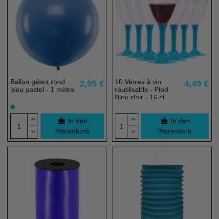
Ballon géant rond
10 Verres à vin
2,95 €
4,49 €
bleu pastel - 1 mètre
réutilisable - Pied
Bleu clair - 16 cl
In den
In den
Warenkorb
Warenkorb