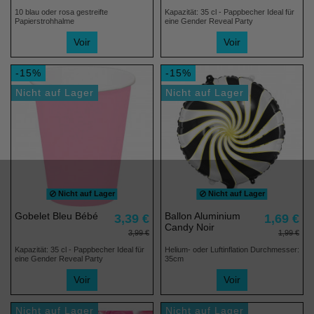
10 blau oder rosa gestreifte
Kapazität: 35 cl - Pappbecher Ideal für
Papierstrohhalme
eine Gender Reveal Party
Voir
Voir
-15%
-15%
Nicht auf Lager
Nicht auf Lager
Nicht auf Lager
Nicht auf Lager
Gobelet Bleu Bébé
Ballon Aluminium
3,39 €
1,69 €
Candy Noir
3,99 €
1,99 €
Kapazität: 35 cl - Pappbecher Ideal für
Helium- oder Luftinflation Durchmesser:
eine Gender Reveal Party
35cm
Voir
Voir
Nicht auf Lager
Nicht auf Lager