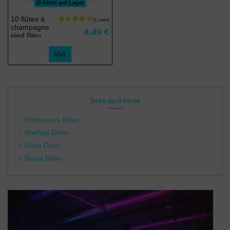
Nicht auf Lager
10 flûtes à
champagne
4,49 €
pied Bleu
clair,
réutilisable -
Voir
15 cl
Deko nach Farbe
Schwarzes Deko
Weißes Deko
(1 note)
Rose Deco
Blaue Deko