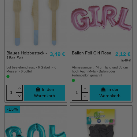
Blaues Holzbesteck -
Ballon Foil Girl Rose
3,49 €
2,12 €
18er Set
2,49 €
Lot bestehend aus: - 6 Gabeln - 6
Abmessungen: 74 cm lang und 33 cm
Messer - 6 Löffel
hoch Auch Mylar- Ballon oder
Folienballon genannt
In den
In den
Warenkorb
Warenkorb
-15%