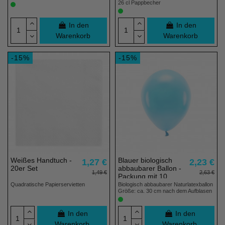
26 cl Pappbecher
In den
In den
Warenkorb
Warenkorb
-15%
-15%
Weißes Handtuch -
Blauer biologisch
1,27 €
2,23 €
20er Set
abbaubarer Ballon -
1,49 €
2,63 €
Packung mit 10
Stück
Quadratische Papierservietten
Biologisch abbaubarer Naturlatexballon
Größe: ca. 30 cm nach dem Aufblasen
In den
In den
Warenkorb
Warenkorb