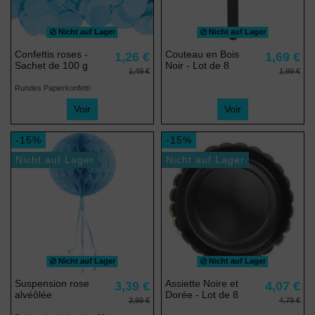
Nicht auf Lager
Nicht auf Lager
Confettis roses -
Couteau en Bois
1,26 €
1,69 €
Sachet de 100 g
Noir - Lot de 8
1,49 €
1,99 €
Rundes Papierkonfetti
Voir
Voir
-15%
-15%
Nicht auf Lager
Nicht auf Lager
Nicht auf Lager
Nicht auf Lager
Suspension rose
Assiette Noire et
3,39 €
4,07 €
alvéôlée
Dorée - Lot de 8
3,99 €
4,79 €