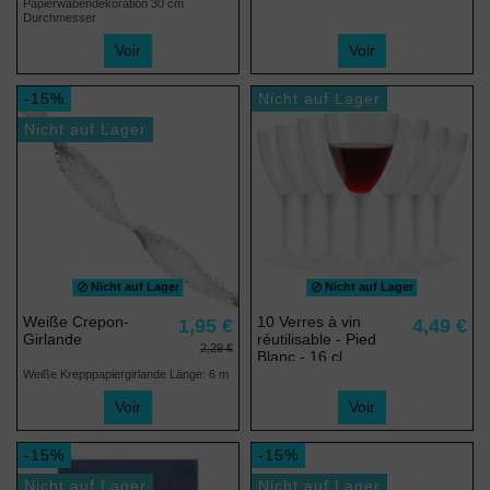
Papierwabendekoration 30 cm
Durchmesser
Voir
Voir
-15%
Nicht auf Lager
Nicht auf Lager
Nicht auf Lager
Nicht auf Lager
Weiße Crepon-
10 Verres à vin
1,95 €
4,49 €
Girlande
réutilisable - Pied
2,29 €
Blanc - 16 cl
Weiße Krepppapiergirlande Länge: 6 m
Voir
Voir
-15%
-15%
Nicht auf Lager
Nicht auf Lager