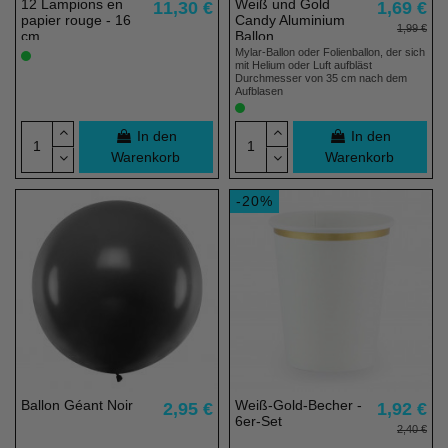
12 Lampions en
Weiß und Gold
11,30 €
1,69 €
papier rouge - 16
Candy Aluminium
1,99 €
cm
Ballon
Mylar-Ballon oder Folienballon, der sich
mit Helium oder Luft aufbläst
Durchmesser von 35 cm nach dem
Aufblasen
In den
In den
Warenkorb
Warenkorb
-20%
Ballon Géant Noir
Weiß-Gold-Becher -
2,95 €
1,92 €
6er-Set
2,40 €