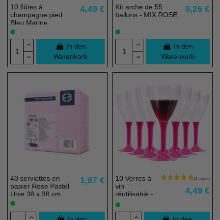
10 flûtes à
Kit arche de 55
4,49 €
9,26 €
champagne pied
ballons - MIX ROSE
Bleu Marine,
réutilisable - 15 cl
In den
In den
Warenkorb
Warenkorb
40 serviettes en
10 Verres à
1,87 €
papier Rose Pastel
vin
4,49 €
Unie 38 x 38 cm
réutilisable -
Pied Fuchsia
- 16 cl
In den
In den