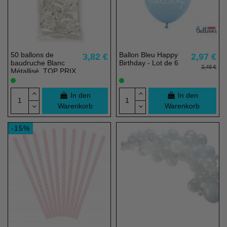
50 ballons de
Ballon Bleu Happy
3,82 €
2,97 €
baudruche Blanc
Birthday - Lot de 6
3,49 €
Métallisé, TOP PRIX
- 23 cm - 100% éco
responsable
In den
In den
Warenkorb
Warenkorb
-15%