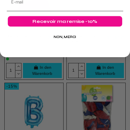
Recevoir ma remise -10%
Riesiger neonpinker
12 Lampions en
2,95 €
11,30 €
NON, MERCI
Ballon
papier blanc - 16
cm
Durchmesser nach dem Aufblasen: 1
Meter
In den
In den
Warenkorb
Warenkorb
-15%