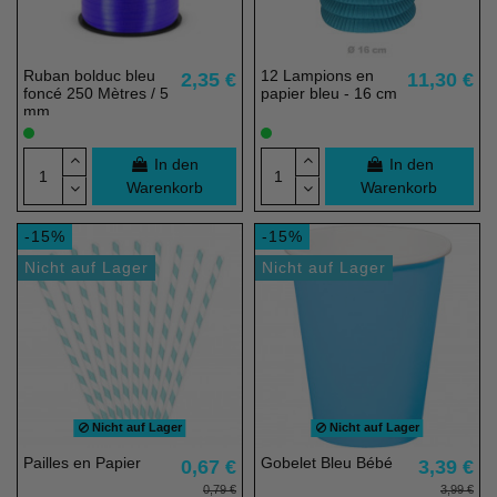
Ruban bolduc bleu
12 Lampions en
2,35 €
11,30 €
foncé 250 Mètres / 5
papier bleu - 16 cm
mm
In den
In den
Warenkorb
Warenkorb
-15%
-15%
Nicht auf Lager
Nicht auf Lager
Nicht auf Lager
Nicht auf Lager
Pailles en Papier
Gobelet Bleu Bébé
0,67 €
3,39 €
0,79 €
3,99 €