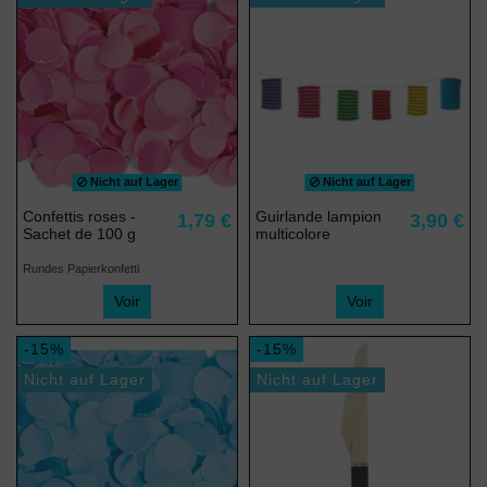
Nicht auf Lager
Nicht auf Lager
Confettis roses -
Guirlande lampion
1,79 €
3,90 €
Sachet de 100 g
multicolore
Rundes Papierkonfetti
Voir
Voir
-15%
-15%
Nicht auf Lager
Nicht auf Lager