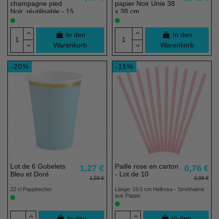
champagne pied
papier Noir Unie 38
Noir, réutilisable - 15
x 38 cm
cl
In den
In den
Warenkorb
Warenkorb
-20%
-15%
Lot de 6 Gobelets
Paille rose en carton
1,27 €
0,76 €
Bleu et Doré
- Lot de 10
1,59 €
0,89 €
22 cl Pappbecher
Länge: 19,5 cm Hellrosa - Strohhalme
aus Pappe
In den
In den