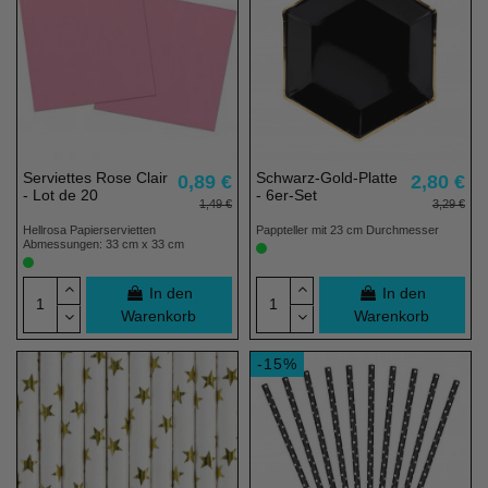
Serviettes Rose Clair
Schwarz-Gold-Platte
0,89 €
2,80 €
- Lot de 20
- 6er-Set
1,49 €
3,29 €
Hellrosa Papierservietten
Pappteller mit 23 cm Durchmesser
Abmessungen: 33 cm x 33 cm
In den
In den
Warenkorb
Warenkorb
-15%