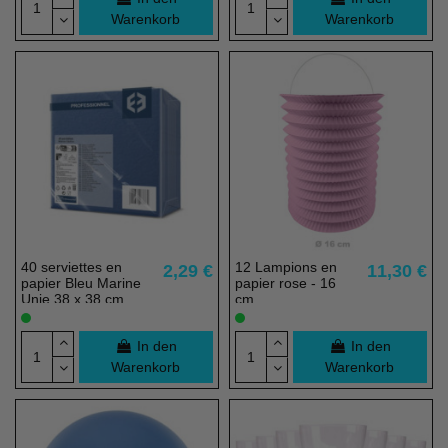
Warenkorb
Warenkorb
40 serviettes en
12 Lampions en
2,29 €
11,30 €
papier Bleu Marine
papier rose - 16
Unie 38 x 38 cm
cm
In den
In den
Warenkorb
Warenkorb