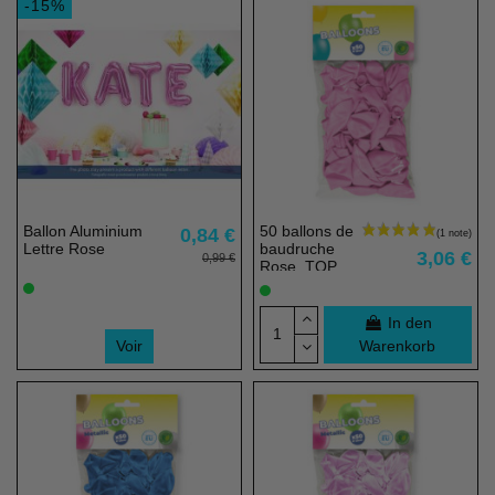
-15%
Ballon Aluminium
50 ballons de
0,84 €
Lettre Rose
baudruche
3,06 €
0,99 €
Rose, TOP
PRIX - 23 cm
- 100% éco
responsable
In den
Voir
Warenkorb