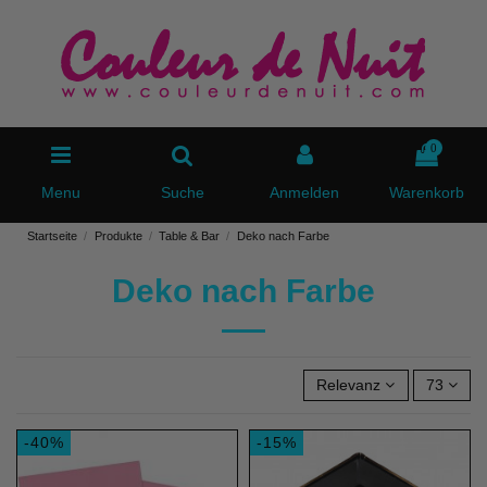
0
Menu
Suche
Anmelden
Warenkorb
Startseite
Produkte
Table & Bar
Deko nach Farbe
Deko nach Farbe
Relevanz
73
-40%
-15%