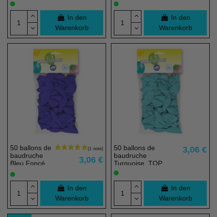
Médium,
TOP PRIX -
TOP PRIX -
23 cm -
23 cm -
100% éco
In den
In den
100% éco
responsable
Warenkorb
Warenkorb
responsable
50 ballons de
50 ballons de
3,06 €
baudruche
baudruche
3,06 €
(1 note)
Bleu Foncé,
Turquoise, TOP
TOP PRIX -
PRIX - 23 cm - 100%
23 cm -
éco responsable
100% éco
In den
In den
responsable
Warenkorb
Warenkorb