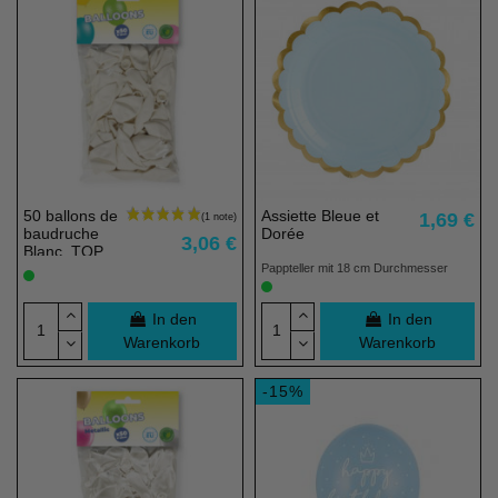
50 ballons de
Assiette Bleue et
1,69 €
baudruche
Dorée
3,06 €
Blanc, TOP
PRIX - 23 cm
Pappteller mit 18 cm Durchmesser
- 100% éco
responsable
In den
In den
Warenkorb
Warenkorb
-15%