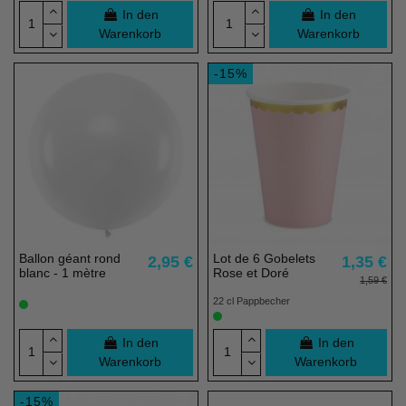
In den
In den
Warenkorb
Warenkorb
-15%
Ballon géant rond
Lot de 6 Gobelets
2,95 €
1,35 €
blanc - 1 mètre
Rose et Doré
1,59 €
22 cl Pappbecher
In den
In den
Warenkorb
Warenkorb
-15%