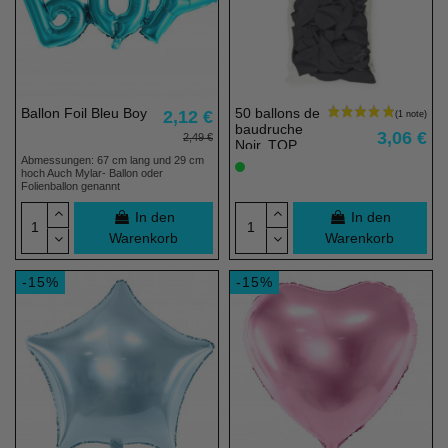
Ballon Foil Bleu Boy
50 ballons de
2,12 €
baudruche
3,06 €
2,49 €
Noir, TOP
PRIX - 23 cm
Abmessungen: 67 cm lang und 29 cm
hoch Auch Mylar- Ballon oder
- 100% éco
Folienballon genannt
responsable
In den
In den
Warenkorb
Warenkorb
-15%
-15%