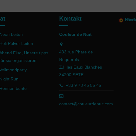
at
Kontakt
Händl
Neon Leiten
Couleur de Nuit
Holi Pulver Leiten
433 rue Phare de
Abend Fluo, Unsere tipps
Roquerols
für sie organisieren
Z.I. les Eaux Blanches
Vollmondparty
34200 SETE
Night Run
+33 9 78 45 55 45
Rennen bunte
contact@couleurdenuit.com