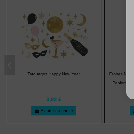
Tatouages Happy New Year
Frohes Neues
Papierbech
3,82 €
Ajouter au panier