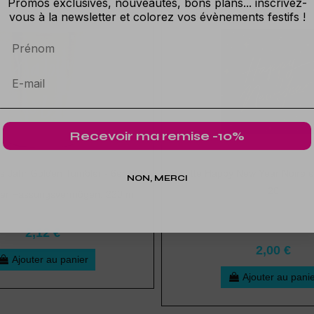
Promos exclusives, nouveautés, bons plans... inscrivez-
vous à la newsletter et colorez vos évènements festifs !
Prénom
Recevoir ma remise -10%
 Jahr Golden Tumbler - 6er Set
Serviette Happy New Year Noire e
NON, MERCI
20
er Fassungsvermögen: 220 ml
2,12 €
2,00 €
Ajouter au panier
Ajouter au pani