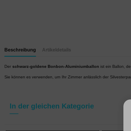
Beschreibung
Artikeldetails
Der
schwarz-goldene Bonbon-Aluminiumballon
ist ein Ballon, d
Sie können es verwenden, um Ihr Zimmer anlässlich der Silvesterp
In der gleichen Kategorie