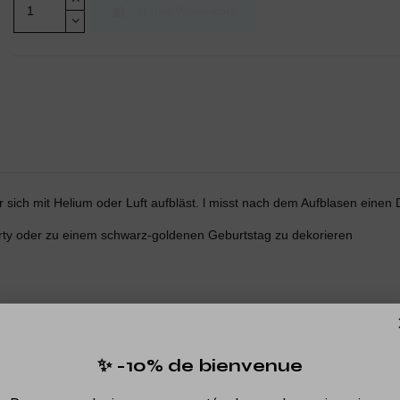
In den Warenkorb
er sich mit Helium oder Luft aufbläst. l misst nach dem Aufblasen ein
arty oder zu einem schwarz-goldenen Geburtstag zu dekorieren
✨ -10% de bienvenue