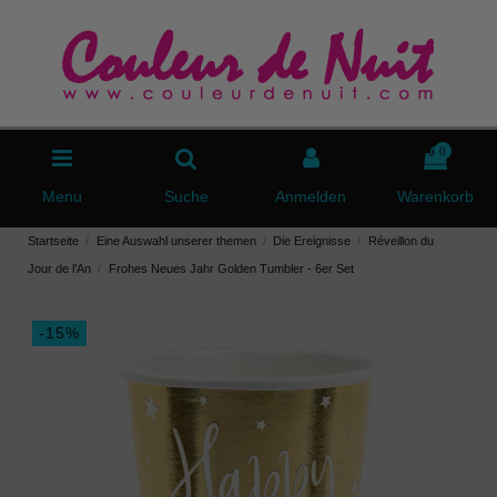
0
Menu
Suche
Anmelden
Warenkorb
Startseite
Eine Auswahl unserer themen
Die Ereignisse
Réveillon du
Jour de l'An
Frohes Neues Jahr Golden Tumbler - 6er Set
-15%