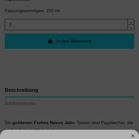
Fassungsvermögen: 220 ml
In den Warenkorb
Beschreibung
Artikeldetails
Die
goldenen Frohes Neues Jahr-
Tassen sind Pappbecher, die
im 6er-Set erhältlich sind.