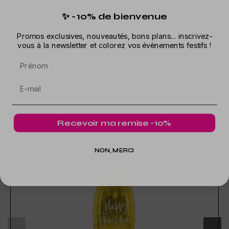
Weiße Sterne sowie die Worte "Frohes Neues Jahr" sind auf der
✨ -10% de bienvenue
Tasse gezeichnet.
Promos exclusives, nouveautés, bons plans... inscrivez-
Ihre Kapazität beträgt 22 cl.
vous à la newsletter et colorez vos évènements festifs !
Prénom
In der gleichen Kategorie
Recevoir ma remise -10%
NON, MERCI