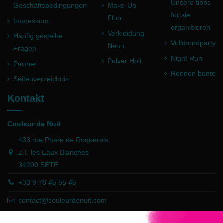
Unsere tipps
Geschäftsbedingungen
Make-Up
für sie
Fluo
Impressum
organisieren
Verkleidung
Häufig gestellte
Vollmondparty
Neon
Fragen
Night Run
Pulver Holi
Partner
Rennen bunte
Seitenverzeichnis
Kontakt
Couleur de Nuit
433 rue Phare de Roquerols
Z.I. les Eaux Blanches
34200 SETE
+33 9 78 45 55 45
contact@couleurdenuit.com
Händler zugelassen von Gesellschaft für Garantierte Bewertungen,