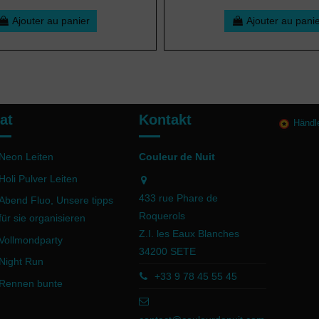
Ajouter au panier
Ajouter au pani
at
Kontakt
Händl
Neon Leiten
Couleur de Nuit
Holi Pulver Leiten
433 rue Phare de
Abend Fluo, Unsere tipps
Roquerols
für sie organisieren
Z.I. les Eaux Blanches
Vollmondparty
34200 SETE
Night Run
+33 9 78 45 55 45
Rennen bunte