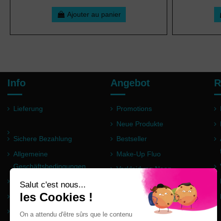
Ajouter au panier
Info
Angebot
R
Lieferung
Promotions
Neue Produkte
Sichere Bezahlung
Bestseller
Allgemeine
Make-Up Fluo
Geschäftsbedingungen
Verkleidung Neon
Impressum
Pulver Holi
Häufig gestellte Fragen
Partner