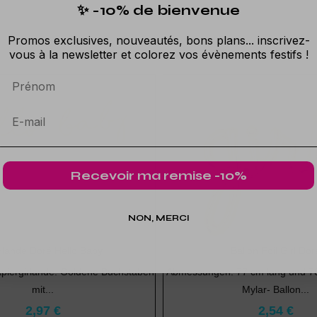
✨ -10% de bienvenue
Promos exclusives, nouveautés, bons plans... inscrivez-
vous à la newsletter et colorez vos évènements festifs !
Prénom
Recevoir ma remise -10%
NON, MERCI
rlande Doré Hello Baby
Ballon Foil Girl Dor
piergirlande. Goldene Buchstaben
Abmessungen: 77 cm lang und 7
mit...
Mylar- Ballon...
2,97 €
2,54 €