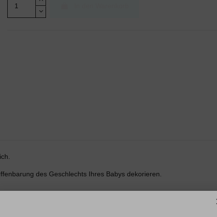
In den Warenkorb
ich.
 Offenbarung des Geschlechts Ihres Babys dekorieren.