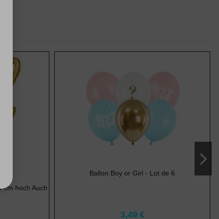
é
Ballon Boy or Girl - Lot de 6
0 cm hoch Auch
3,49 €