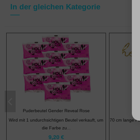
In der gleichen Kategorie
Puderbeutel Gender Reveal Rose
Gui
Wird mit 1 undurchsichtigen Beutel verkauft, um
70 cm lange Pa
die Farbe zu...
9,20 €